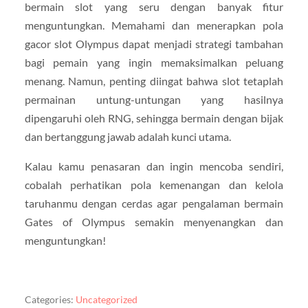
bermain slot yang seru dengan banyak fitur
menguntungkan. Memahami dan menerapkan pola
gacor slot Olympus dapat menjadi strategi tambahan
bagi pemain yang ingin memaksimalkan peluang
menang. Namun, penting diingat bahwa slot tetaplah
permainan untung-untungan yang hasilnya
dipengaruhi oleh RNG, sehingga bermain dengan bijak
dan bertanggung jawab adalah kunci utama.
Kalau kamu penasaran dan ingin mencoba sendiri,
cobalah perhatikan pola kemenangan dan kelola
taruhanmu dengan cerdas agar pengalaman bermain
Gates of Olympus semakin menyenangkan dan
menguntungkan!
Categories:
Uncategorized