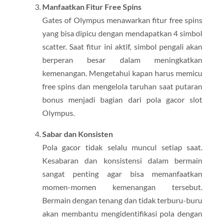
Manfaatkan Fitur Free Spins
Gates of Olympus menawarkan fitur free spins
yang bisa dipicu dengan mendapatkan 4 simbol
scatter. Saat fitur ini aktif, simbol pengali akan
berperan besar dalam meningkatkan
kemenangan. Mengetahui kapan harus memicu
free spins dan mengelola taruhan saat putaran
bonus menjadi bagian dari pola gacor slot
Olympus.
Sabar dan Konsisten
Pola gacor tidak selalu muncul setiap saat.
Kesabaran dan konsistensi dalam bermain
sangat penting agar bisa memanfaatkan
momen-momen kemenangan tersebut.
Bermain dengan tenang dan tidak terburu-buru
akan membantu mengidentifikasi pola dengan