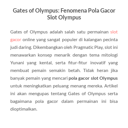
Gates of Olympus: Fenomena Pola Gacor
Slot Olympus
Gates of Olympus adalah salah satu permainan
slot
gacor
online yang sangat populer di kalangan pecinta
judi daring. Dikembangkan oleh Pragmatic Play, slot ini
menawarkan konsep menarik dengan tema mitologi
Yunani yang kental, serta fitur-fitur inovatif yang
membuat pemain semakin betah. Tidak heran jika
banyak pemain yang mencari
pola gacor slot Olympus
untuk meningkatkan peluang menang mereka. Artikel
ini akan mengupas tentang Gates of Olympus serta
bagaimana pola gacor dalam permainan ini bisa
dioptimalkan.