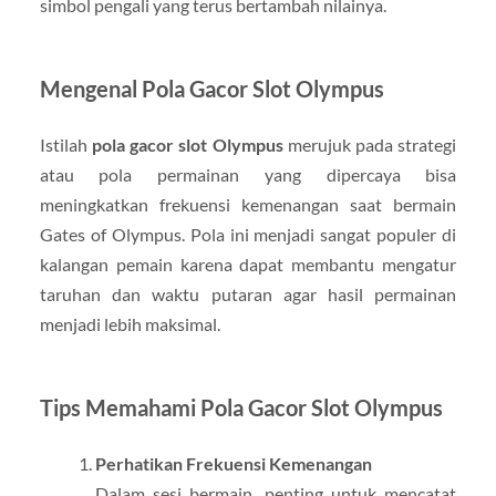
simbol pengali yang terus bertambah nilainya.
Mengenal Pola Gacor Slot Olympus
Istilah
pola gacor slot Olympus
merujuk pada strategi
atau pola permainan yang dipercaya bisa
meningkatkan frekuensi kemenangan saat bermain
Gates of Olympus. Pola ini menjadi sangat populer di
kalangan pemain karena dapat membantu mengatur
taruhan dan waktu putaran agar hasil permainan
menjadi lebih maksimal.
Tips Memahami Pola Gacor Slot Olympus
Perhatikan Frekuensi Kemenangan
Dalam sesi bermain, penting untuk mencatat