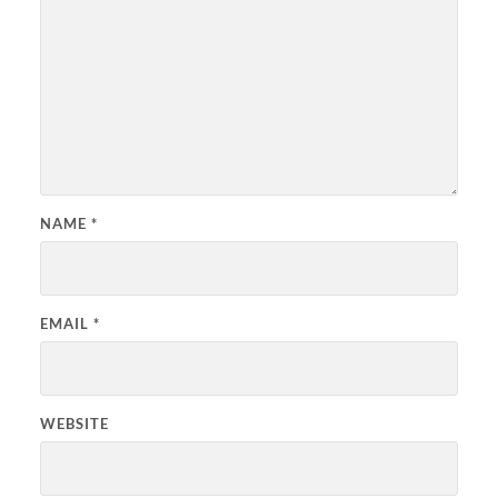
NAME
*
EMAIL
*
WEBSITE