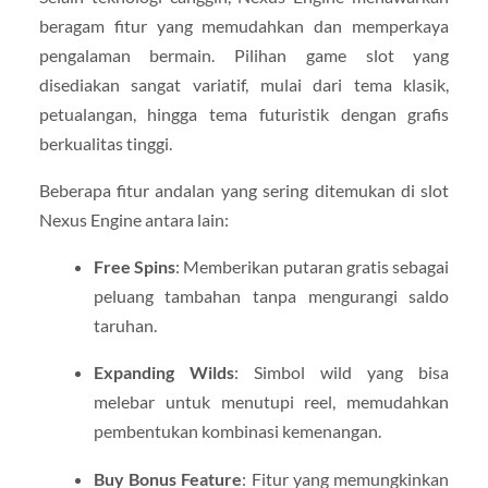
beragam fitur yang memudahkan dan memperkaya
pengalaman bermain. Pilihan game slot yang
disediakan sangat variatif, mulai dari tema klasik,
petualangan, hingga tema futuristik dengan grafis
berkualitas tinggi.
Beberapa fitur andalan yang sering ditemukan di slot
Nexus Engine antara lain:
Free Spins
: Memberikan putaran gratis sebagai
peluang tambahan tanpa mengurangi saldo
taruhan.
Expanding Wilds
: Simbol wild yang bisa
melebar untuk menutupi reel, memudahkan
pembentukan kombinasi kemenangan.
Buy Bonus Feature
: Fitur yang memungkinkan