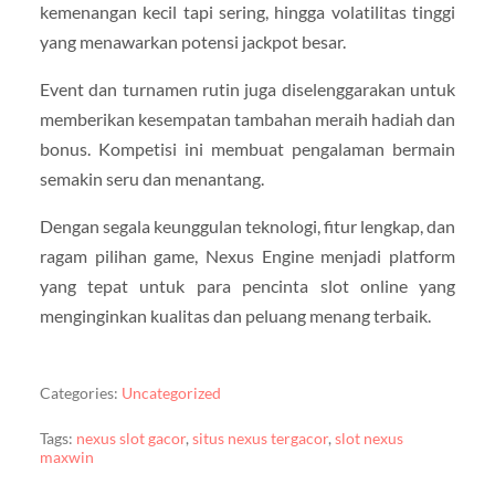
kemenangan kecil tapi sering, hingga volatilitas tinggi
yang menawarkan potensi jackpot besar.
Event dan turnamen rutin juga diselenggarakan untuk
memberikan kesempatan tambahan meraih hadiah dan
bonus. Kompetisi ini membuat pengalaman bermain
semakin seru dan menantang.
Dengan segala keunggulan teknologi, fitur lengkap, dan
ragam pilihan game, Nexus Engine menjadi platform
yang tepat untuk para pencinta slot online yang
menginginkan kualitas dan peluang menang terbaik.
Categories:
Uncategorized
Tags:
nexus slot gacor
,
situs nexus tergacor
,
slot nexus
maxwin