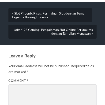
« Slot Phoenix Rises: Permainan Slot dengan Tema
Legenda Burung Phoenix
Joker123 Gaming: Pengalaman Slot Online Berkualitas
dengan Tampilan Menawan »
Leave a Reply
Your email address will not be published.
Required fields
are marked
*
COMMENT
*