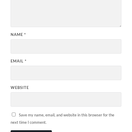
NAME
*
EMAIL
*
WEBSITE
Save my name, email, and website in this browser for the
next time I comment.