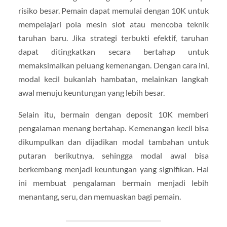
risiko besar. Pemain dapat memulai dengan 10K untuk
mempelajari pola mesin slot atau mencoba teknik
taruhan baru. Jika strategi terbukti efektif, taruhan
dapat ditingkatkan secara bertahap untuk
memaksimalkan peluang kemenangan. Dengan cara ini,
modal kecil bukanlah hambatan, melainkan langkah
awal menuju keuntungan yang lebih besar.
Selain itu, bermain dengan deposit 10K memberi
pengalaman menang bertahap. Kemenangan kecil bisa
dikumpulkan dan dijadikan modal tambahan untuk
putaran berikutnya, sehingga modal awal bisa
berkembang menjadi keuntungan yang signifikan. Hal
ini membuat pengalaman bermain menjadi lebih
menantang, seru, dan memuaskan bagi pemain.