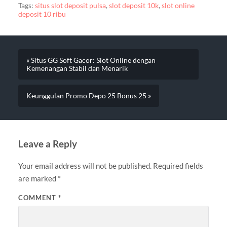
Tags:
situs slot deposit pulsa
,
slot deposit 10k
,
slot online
deposit 10 ribu
« Situs GG Soft Gacor: Slot Online dengan
Kemenangan Stabil dan Menarik
Keunggulan Promo Depo 25 Bonus 25 »
Leave a Reply
Your email address will not be published.
Required fields
are marked
*
COMMENT
*