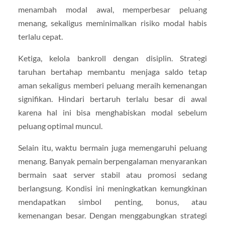
menambah modal awal, memperbesar peluang
menang, sekaligus meminimalkan risiko modal habis
terlalu cepat.
Ketiga, kelola bankroll dengan disiplin. Strategi
taruhan bertahap membantu menjaga saldo tetap
aman sekaligus memberi peluang meraih kemenangan
signifikan. Hindari bertaruh terlalu besar di awal
karena hal ini bisa menghabiskan modal sebelum
peluang optimal muncul.
Selain itu, waktu bermain juga memengaruhi peluang
menang. Banyak pemain berpengalaman menyarankan
bermain saat server stabil atau promosi sedang
berlangsung. Kondisi ini meningkatkan kemungkinan
mendapatkan simbol penting, bonus, atau
kemenangan besar. Dengan menggabungkan strategi