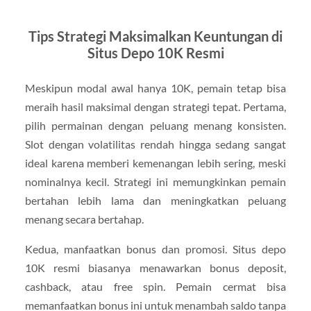
Tips Strategi Maksimalkan Keuntungan di
Situs Depo 10K Resmi
Meskipun modal awal hanya 10K, pemain tetap bisa
meraih hasil maksimal dengan strategi tepat. Pertama,
pilih permainan dengan peluang menang konsisten.
Slot dengan volatilitas rendah hingga sedang sangat
ideal karena memberi kemenangan lebih sering, meski
nominalnya kecil. Strategi ini memungkinkan pemain
bertahan lebih lama dan meningkatkan peluang
menang secara bertahap.
Kedua, manfaatkan bonus dan promosi. Situs depo
10K resmi biasanya menawarkan bonus deposit,
cashback, atau free spin. Pemain cermat bisa
memanfaatkan bonus ini untuk menambah saldo tanpa