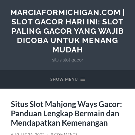
MARCIAFORMICHIGAN.COM |
SLOT GACOR HARI INI: SLOT
PALING GACOR YANG WAJIB
DICOBA UNTUK MENANG
MUDAH
situs slot gacor
SHOW MENU
Situs Slot Mahjong Ways Gacor:
Panduan Lengkap Bermain dan
Mendapatkan Kemenangan
AUGUST 26, 2025
/
0 COMMENTS