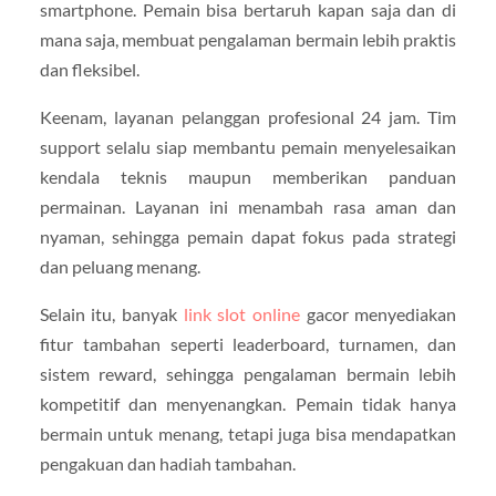
smartphone. Pemain bisa bertaruh kapan saja dan di
mana saja, membuat pengalaman bermain lebih praktis
dan fleksibel.
Keenam, layanan pelanggan profesional 24 jam. Tim
support selalu siap membantu pemain menyelesaikan
kendala teknis maupun memberikan panduan
permainan. Layanan ini menambah rasa aman dan
nyaman, sehingga pemain dapat fokus pada strategi
dan peluang menang.
Selain itu, banyak
link slot online
gacor menyediakan
fitur tambahan seperti leaderboard, turnamen, dan
sistem reward, sehingga pengalaman bermain lebih
kompetitif dan menyenangkan. Pemain tidak hanya
bermain untuk menang, tetapi juga bisa mendapatkan
pengakuan dan hadiah tambahan.