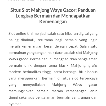
Situs Slot Mahjong Ways Gacor: Panduan
Lengkap Bermain dan Mendapatkan
Kemenangan
Slot online kini menjadi salah satu hiburan digital yang
paling diminati, terutama bagi pemain yang ingin
meraih kemenangan besar dengan cepat. Salah satu
permainan yang tengah naik daun adalah
slot Mahjong
Ways gacor
. Permainan ini menghadirkan pengalaman
bermain unik dengan tema klasik Mahjong, grafis
modern berkualitas tinggi, serta berbagai fitur bonus
yang menggiurkan. Bermain di situs slot terpercaya
yang menyediakan Mahjong Ways gacor
memungkinkan pemain meraih kemenangan lebih
tinggi sekaligus pengalaman bermain yang aman dan
nyaman.