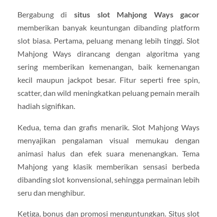
Bergabung di
situs slot Mahjong Ways gacor
memberikan banyak keuntungan dibanding platform
slot biasa. Pertama, peluang menang lebih tinggi. Slot
Mahjong Ways dirancang dengan algoritma yang
sering memberikan kemenangan, baik kemenangan
kecil maupun jackpot besar. Fitur seperti free spin,
scatter, dan wild meningkatkan peluang pemain meraih
hadiah signifikan.
Kedua, tema dan grafis menarik. Slot Mahjong Ways
menyajikan pengalaman visual memukau dengan
animasi halus dan efek suara menenangkan. Tema
Mahjong yang klasik memberikan sensasi berbeda
dibanding slot konvensional, sehingga permainan lebih
seru dan menghibur.
Ketiga, bonus dan promosi menguntungkan. Situs slot