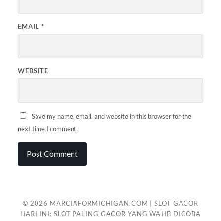
EMAIL
*
WEBSITE
Save my name, email, and website in this browser for the
next time I comment.
© 2026
MARCIAFORMICHIGAN.COM | SLOT GACOR
HARI INI: SLOT PALING GACOR YANG WAJIB DICOBA