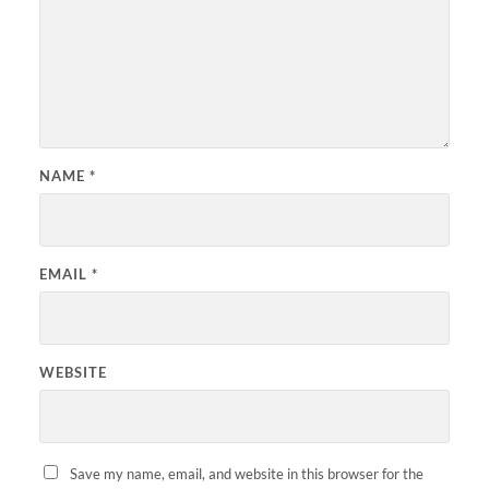
NAME
*
EMAIL
*
WEBSITE
Save my name, email, and website in this browser for the