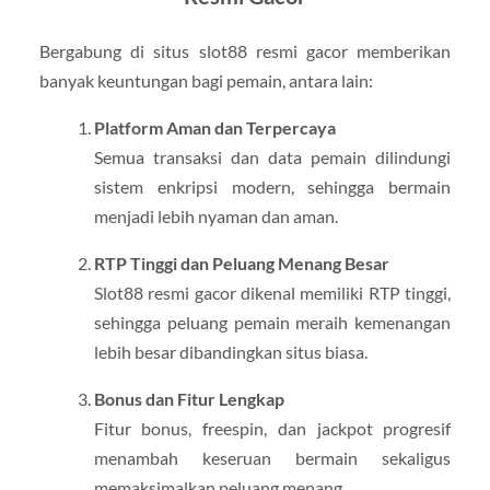
Bergabung di situs slot88 resmi gacor memberikan
banyak keuntungan bagi pemain, antara lain:
Platform Aman dan Terpercaya
Semua transaksi dan data pemain dilindungi
sistem enkripsi modern, sehingga bermain
menjadi lebih nyaman dan aman.
RTP Tinggi dan Peluang Menang Besar
Slot88 resmi gacor dikenal memiliki RTP tinggi,
sehingga peluang pemain meraih kemenangan
lebih besar dibandingkan situs biasa.
Bonus dan Fitur Lengkap
Fitur bonus, freespin, dan jackpot progresif
menambah keseruan bermain sekaligus
memaksimalkan peluang menang.