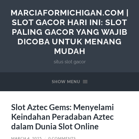
MARCIAFORMICHIGAN.COM |
SLOT GACOR HARI INI: SLOT
PALING GACOR YANG WAJIB
DICOBA UNTUK MENANG
MUDAH
situs slot gacor
SHOW MENU
Slot Aztec Gems: Menyelami
Keindahan Peradaban Aztec
dalam Dunia Slot Online
MARCH 4, 2025
/
0 COMMENTS