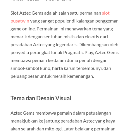
Slot Aztec Gems adalah salah satu permainan
slot
pusatwin
yang sangat populer di kalangan penggemar
game online. Permainan ini menawarkan tema yang
menarik dengan sentuhan mistis dan eksotis dari
peradaban Aztec yang legendaris. Dikembangkan oleh
penyedia perangkat lunak Pragmatic Play, Aztec Gems
membawa pemain ke dalam dunia penuh dengan
simbol-simbol kuno, harta karun tersembunyi, dan
peluang besar untuk meraih kemenangan.
Tema dan Desain Visual
Aztec Gems membawa pemain dalam petualangan
menakjubkan ke jantung peradaban Aztec yang kaya
akan sejarah dan mitologi. Latar belakang permainan