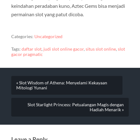
keindahan peradaban kuno, Aztec Gems bisa menjadi
permainan slot yang patut dicoba.
Categories:
Uncategorized
Tags:
daftar slot
,
judi slot online gacor
,
situs slot online
,
slot
gacor pragmatic
« Slot Wisdom of Athena: Menyelami Kekayaan
Mitologi Yunani
Slot Starlight Princess: Petualangan Magis dengan
Hadiah Menarik »
Leave a Reply