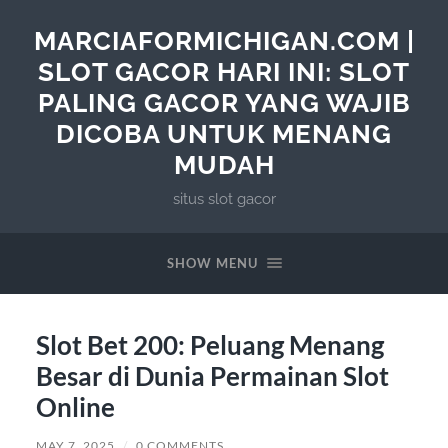
MARCIAFORMICHIGAN.COM |
SLOT GACOR HARI INI: SLOT
PALING GACOR YANG WAJIB
DICOBA UNTUK MENANG
MUDAH
situs slot gacor
SHOW MENU
Slot Bet 200: Peluang Menang
Besar di Dunia Permainan Slot
Online
MAY 7, 2025
/
0 COMMENTS