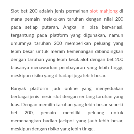
Slot bet 200 adalah jenis permainan
slot mahjong
di
mana pemain melakukan taruhan dengan nilai 200
pada setiap putaran. Angka ini bisa bervariasi,
tergantung pada platform yang digunakan, namun
umumnya taruhan 200 memberikan peluang yang
lebih besar untuk meraih kemenangan dibandingkan
dengan taruhan yang lebih kecil. Slot dengan bet 200
biasanya menawarkan pembayaran yang lebih tinggi,
meskipun risiko yang dihadapi juga lebih besar.
Banyak platform judi online yang menyediakan
berbagai jenis mesin slot dengan rentang taruhan yang
luas. Dengan memilih taruhan yang lebih besar seperti
bet 200, pemain memiliki peluang untuk
memenangkan hadiah jackpot yang jauh lebih besar,
meskipun dengan risiko yang lebih tinggi.