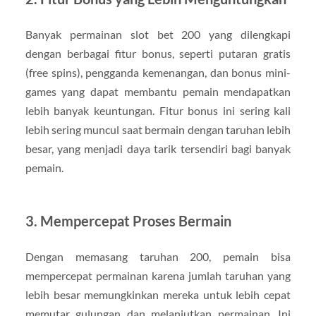
Banyak permainan slot bet 200 yang dilengkapi
dengan berbagai fitur bonus, seperti putaran gratis
(free spins), pengganda kemenangan, dan bonus mini-
games yang dapat membantu pemain mendapatkan
lebih banyak keuntungan. Fitur bonus ini sering kali
lebih sering muncul saat bermain dengan taruhan lebih
besar, yang menjadi daya tarik tersendiri bagi banyak
pemain.
3. Mempercepat Proses Bermain
Dengan memasang taruhan 200, pemain bisa
mempercepat permainan karena jumlah taruhan yang
lebih besar memungkinkan mereka untuk lebih cepat
memutar gulungan dan melanjutkan permainan. Ini