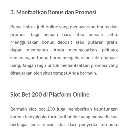
3. Manfaatkan Bonus dan Promosi
Banyak situs judi online yang menawarkan bonus dan
promosi bagi pemain baru atau pemain setia.
Menggunakan bonus deposit atau putaran gratis
dapat membantu Anda meningkatkan peluang
kemenangan tanpa harus mengeluarkan lebih banyak
uang. Jangan ragu untuk memanfaatkan promosi yang
ditawarkan oleh situs tempat Anda bermain.
Slot Bet 200 di Platform Online
Bermain slot bet 200 juga memberikan keuntungan
karena banyak platform judi online yang menyediakan
berbagai jenis mesin slot dari penyedia ternama.