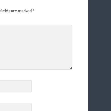
fields are marked
*