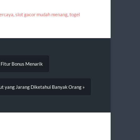
percaya
,
slot gacor mudah menang
,
togel
 Fitur Bonus Menarik
ut yang Jarang Diketahui Banyak Orang »