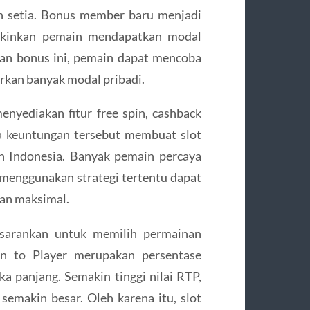
n setia. Bonus member baru menjadi
gkinkan pemain mendapatkan modal
an bonus ini, pemain dapat mencoba
rkan banyak modal pribadi.
menyediakan fitur free spin, cashback
a keuntungan tersebut membuat slot
n Indonesia. Banyak pemain percaya
menggunakan strategi tertentu dapat
an maksimal.
disarankan untuk memilih permainan
rn to Player merupakan persentase
 panjang. Semakin tinggi nilai RTP,
makin besar. Oleh karena itu, slot