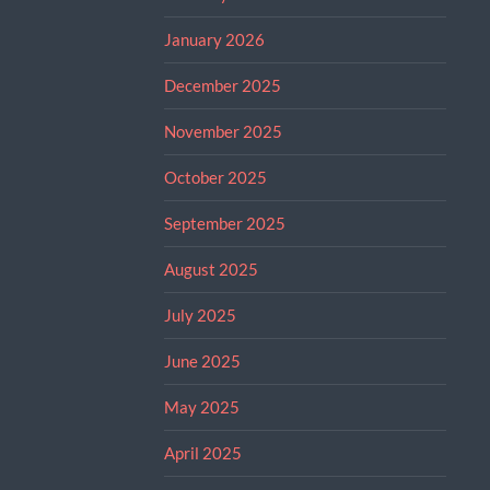
January 2026
December 2025
November 2025
October 2025
September 2025
August 2025
July 2025
June 2025
May 2025
April 2025