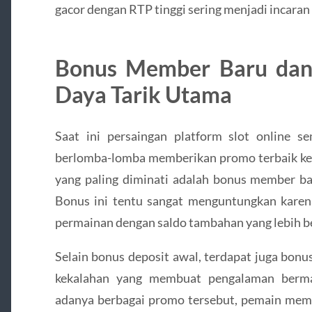
gacor dengan RTP tinggi sering menjadi incara
Bonus Member Baru dan 
Daya Tarik Utama
Saat ini persaingan platform slot online se
berlomba-lomba memberikan promo terbaik ke
yang paling diminati adalah bonus member ba
Bonus ini tentu sangat menguntungkan kare
permainan dengan saldo tambahan yang lebih be
Selain bonus deposit awal, terdapat juga bonus
kekalahan yang membuat pengalaman berma
adanya berbagai promo tersebut, pemain memi