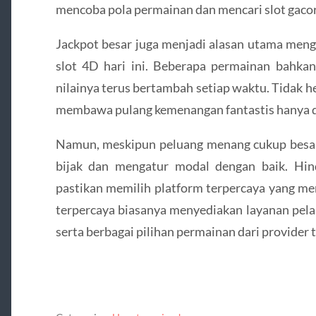
mencoba pola permainan dan mencari slot gac
Jackpot besar juga menjadi alasan utama men
slot 4D hari ini. Beberapa permainan bahka
nilainya terus bertambah setiap waktu. Tidak h
membawa pulang kemenangan fantastis hanya d
Namun, meskipun peluang menang cukup besar,
bijak dan mengatur modal dengan baik. Hin
pastikan memilih platform terpercaya yang mem
terpercaya biasanya menyediakan layanan pelan
serta berbagai pilihan permainan dari provider t