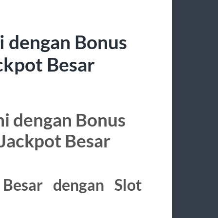
ni dengan Bonus
ckpot Besar
Ini dengan Bonus
Jackpot Besar
Besar dengan Slot