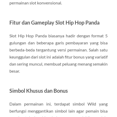
permainan slot konvensional.
Fitur dan Gameplay Slot Hip Hop Panda
Slot Hip Hop Panda biasanya hadir dengan format 5
gulungan dan beberapa garis pembayaran yang bisa
berbeda-beda tergantung versi permainan. Salah satu
keunggulan dari slot ini adalah fitur bonus yang variatif
dan sering muncul, membuat peluang menang semakin
besar.
Simbol Khusus dan Bonus
Dalam permainan ini, terdapat simbol Wild yang
berfungsi menggantikan simbol lain agar pemain bisa