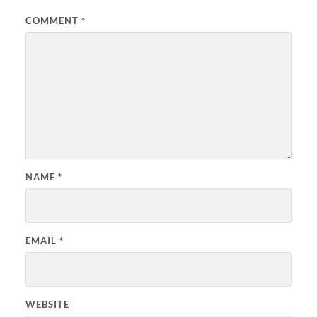
COMMENT
*
NAME
*
EMAIL
*
WEBSITE