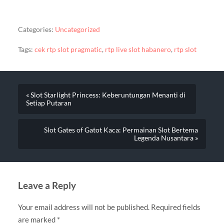
Categories:
Uncategorized
Tags:
cek rtp slot pragmatic
,
rtp live slot habanero
,
rtp slot
« Slot Starlight Princess: Keberuntungan Menanti di
Setiap Putaran
Slot Gates of Gatot Kaca: Permainan Slot Bertema
Legenda Nusantara »
Leave a Reply
Your email address will not be published.
Required fields
are marked
*