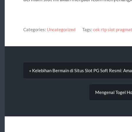
Categories:
Uncategorized
Tags:
cek rtp slot pragmat
« Kelebihan Bermain di Situs Slot PG Soft Resmi: A
Mengenal Togel Ho