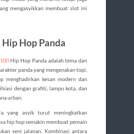
yang mengasyikkan membuat slot ini
s Hip Hop Panda
 100
Hip Hop Panda adalah tema dan
karakter panda yang mengenakan topi,
hop menghadirkan kesan modern dan
hiasi dengan grafiti, lampu kota, dan
na urban.
ra yang asyik turut meningkatkan
nsa hip hop semakin membuat pemain
kan seni jalanan. Kombinasi antara