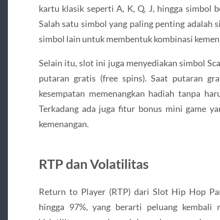
kartu klasik seperti A, K, Q, J, hingga simbol
Salah satu simbol yang paling penting adalah
simbol lain untuk membentuk kombinasi kemen
Selain itu, slot ini juga menyediakan simbol S
putaran gratis (free spins). Saat putaran gr
kesempatan memenangkan hadiah tanpa haru
Terkadang ada juga fitur bonus mini game 
kemenangan.
RTP dan Volatilitas
Return to Player (RTP) dari Slot Hip Hop Pa
hingga 97%, yang berarti peluang kembali 