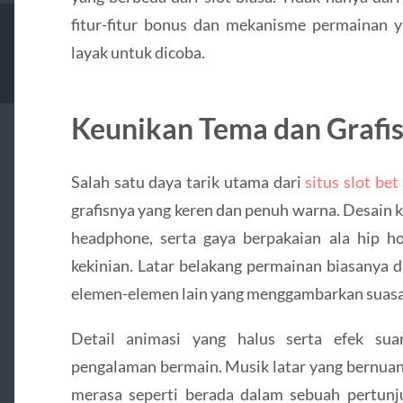
fitur-fitur bonus dan mekanisme permainan 
layak untuk dicoba.
Keunikan Tema dan Grafi
Salah satu daya tarik utama dari
situs slot bet
grafisnya yang keren dan penuh warna. Desain 
headphone, serta gaya berpakaian ala hip 
kekinian. Latar belakang permainan biasanya di
elemen-elemen lain yang menggambarkan suasa
Detail animasi yang halus serta efek sua
pengalaman bermain. Musik latar yang bernua
merasa seperti berada dalam sebuah pertunju