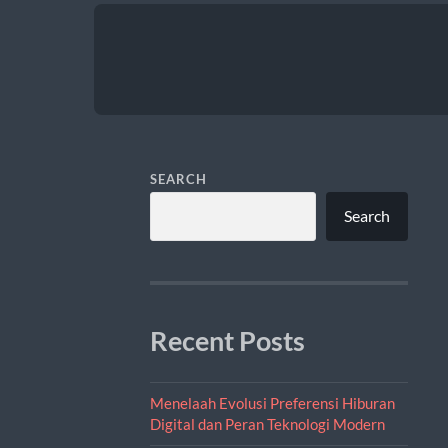
SEARCH
Search
Recent Posts
Menelaah Evolusi Preferensi Hiburan
Digital dan Peran Teknologi Modern