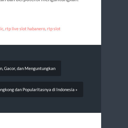
ic
,
rtp live slot habanero
,
rtp slot
man, Gacor, dan Menguntungkan
ngkong dan Popularitasnya di Indonesia »