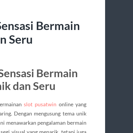
Sensasi Bermain
n Seru
 Sensasi Bermain
ik dan Seru
permainan
slot pusatwin
online yang
daring. Dengan mengusung tema unik
 ini menawarkan pengalaman bermain
 segi visual yang menarik, tetapi juga