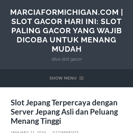
MARCIAFORMICHIGAN.COM |
SLOT GACOR HARI INI: SLOT
PALING GACOR YANG WAJIB
DICOBA UNTUK MENANG
MUDAH
situs slot gacor
SHOW MENU
Slot Jepang Terpercaya dengan
Server Jepang Asli dan Peluang
Menang Tinggi
JANUARY 21, 2026
/
0 COMMENTS