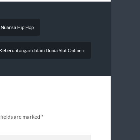
n Nuansa Hip Hop
 Keberuntungan dalam Dunia Slot Online »
fields are marked
*