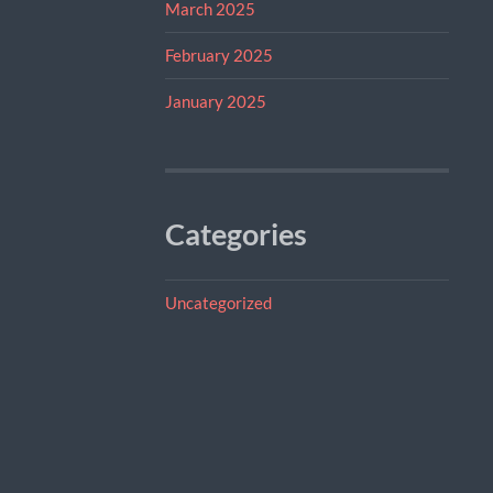
March 2025
February 2025
January 2025
Categories
Uncategorized