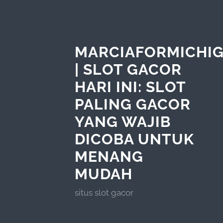
MARCIAFORMICHI
| SLOT GACOR
HARI INI: SLOT
PALING GACOR
YANG WAJIB
DICOBA UNTUK
MENANG
MUDAH
situs slot gacor