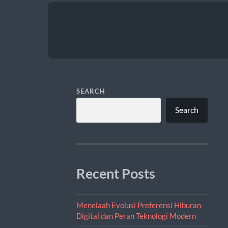
SEARCH
Search
Recent Posts
Menelaah Evolusi Preferensi Hiburan
Digital dan Peran Teknologi Modern