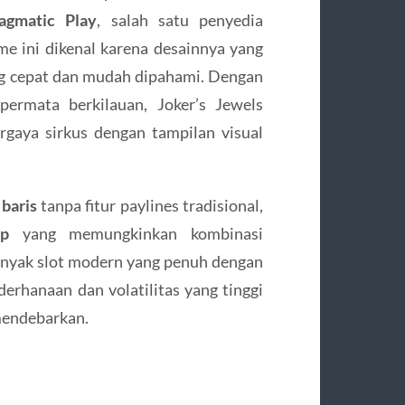
agmatic Play
, salah satu penyedia
e ini dikenal karena desainnya yang
g cepat dan mudah dipahami. Dengan
ermata berkilauan, Joker’s Jewels
gaya sirkus dengan tampilan visual
 baris
tanpa fitur paylines tradisional,
ap
yang memungkinkan kombinasi
banyak slot modern yang penuh dengan
derhanaan dan volatilitas yang tinggi
mendebarkan.