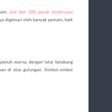
ewels
slot bet 200 perak terpercaya
a digemari oleh banyak pemain, baik
 penuh warna, dengan latar belakang
uan di atas gulungan. Simbol-simbol