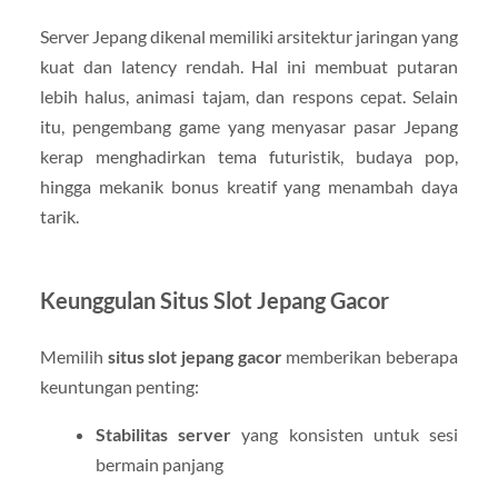
Server Jepang dikenal memiliki arsitektur jaringan yang
kuat dan latency rendah. Hal ini membuat putaran
lebih halus, animasi tajam, dan respons cepat. Selain
itu, pengembang game yang menyasar pasar Jepang
kerap menghadirkan tema futuristik, budaya pop,
hingga mekanik bonus kreatif yang menambah daya
tarik.
Keunggulan Situs Slot Jepang Gacor
Memilih
situs slot jepang gacor
memberikan beberapa
keuntungan penting:
Stabilitas server
yang konsisten untuk sesi
bermain panjang