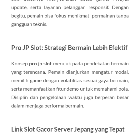
update, serta layanan pelanggan responsif. Dengan
begitu, pemain bisa fokus menikmati permainan tanpa
gangguan teknis.
Pro JP Slot: Strategi Bermain Lebih Efektif
Konsep
pro jp slot
merujuk pada pendekatan bermain
yang terencana. Pemain dianjurkan mengatur modal,
memilih game dengan volatilitas sesuai gaya bermain,
serta memanfaatkan fitur demo untuk memahami pola.
Disiplin dan pengelolaan waktu juga berperan besar
dalam menjaga performa bermain.
Link Slot Gacor Server Jepang yang Tepat