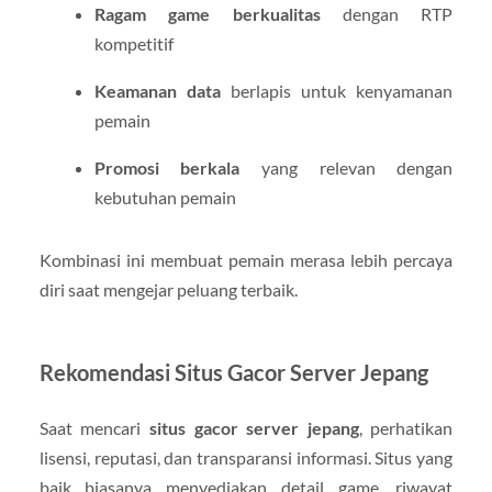
Ragam game berkualitas
dengan RTP
kompetitif
Keamanan data
berlapis untuk kenyamanan
pemain
Promosi berkala
yang relevan dengan
kebutuhan pemain
Kombinasi ini membuat pemain merasa lebih percaya
diri saat mengejar peluang terbaik.
Rekomendasi Situs Gacor Server Jepang
Saat mencari
situs gacor server jepang
, perhatikan
lisensi, reputasi, dan transparansi informasi. Situs yang
baik biasanya menyediakan detail game, riwayat