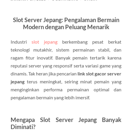
Slot Server Jepang: Pengalaman Bermain
Modern dengan Peluang Menarik
Industri
slot jepang
berkembang pesat berkat
teknologi mutakhir, sistem permainan stabil, dan
ragam fitur inovatif. Banyak pemain tertarik karena
reputasi server yang responsif serta variasi game yang
dinamis. Tak heran jika pencarian
link slot gacor server
jepang
terus meningkat, seiring minat pemain yang
menginginkan performa permainan optimal dan
pengalaman bermain yang lebih imersif.
Mengapa Slot Server Jepang Banyak
Diminati?