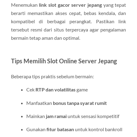
Menemukan
link slot gacor server jepang
yang tepat
berarti memastikan akses cepat, bebas kendala, dan
kompatibel di berbagai perangkat. Pastikan link
tersebut resmi dari situs terpercaya agar pengalaman
bermain tetap aman dan optimal.
Tips Memilih Slot Online Server Jepang
Beberapa tips praktis sebelum bermain:
Cek
RTP dan volatilitas
game
Manfaatkan
bonus tanpa syarat rumit
Mainkan
jam ramai
untuk sensasi kompetitif
Gunakan
fitur batasan
untuk kontrol bankroll