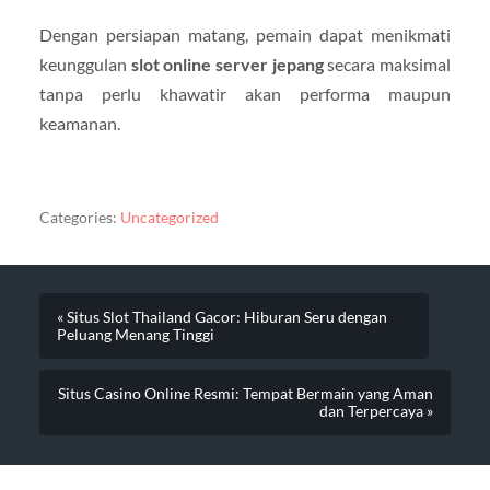
Dengan persiapan matang, pemain dapat menikmati
keunggulan
slot online server jepang
secara maksimal
tanpa perlu khawatir akan performa maupun
keamanan.
Categories:
Uncategorized
« Situs Slot Thailand Gacor: Hiburan Seru dengan
Peluang Menang Tinggi
Situs Casino Online Resmi: Tempat Bermain yang Aman
dan Terpercaya »