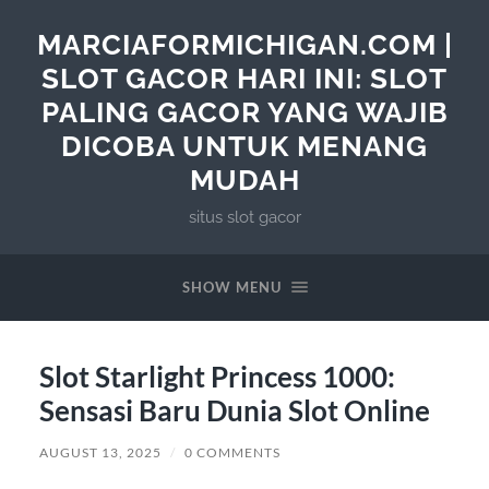
MARCIAFORMICHIGAN.COM |
SLOT GACOR HARI INI: SLOT
PALING GACOR YANG WAJIB
DICOBA UNTUK MENANG
MUDAH
situs slot gacor
SHOW MENU
Slot Starlight Princess 1000:
Sensasi Baru Dunia Slot Online
AUGUST 13, 2025
/
0 COMMENTS