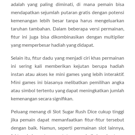
adalah yang paling diminati, di mana pemain bisa
mendapatkan sejumlah putaran gratis dengan potensi
kemenangan lebih besar tanpa harus mengeluarkan
taruhan tambahan. Dalam beberapa versi permainan,
fitur ini juga bisa dikombinasikan dengan multiplier
yang memperbesar hadiah yang didapat.
Selain itu, fitur dadu yang menjadi ciri khas permainan
ini sering kali memberikan kejutan berupa hadiah
instan atau akses ke mini games yang lebih interaktif.
Mini games ini biasanya melibatkan pemilihan angka
atau simbol tertentu yang dapat meningkatkan jumlah
kemenangan secara signifikan.
Peluang menang di Slot Sugar Rush Dice cukup tinggi
jika pemain dapat memanfaatkan fitur-fitur tersebut
dengan baik. Namun, seperti permainan slot lainnya,