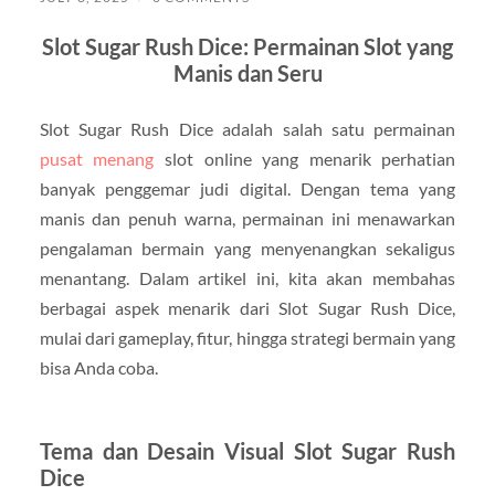
Slot Sugar Rush Dice: Permainan Slot yang
Manis dan Seru
Slot Sugar Rush Dice adalah salah satu permainan
pusat menang
slot online yang menarik perhatian
banyak penggemar judi digital. Dengan tema yang
manis dan penuh warna, permainan ini menawarkan
pengalaman bermain yang menyenangkan sekaligus
menantang. Dalam artikel ini, kita akan membahas
berbagai aspek menarik dari Slot Sugar Rush Dice,
mulai dari gameplay, fitur, hingga strategi bermain yang
bisa Anda coba.
Tema dan Desain Visual Slot Sugar Rush
Dice