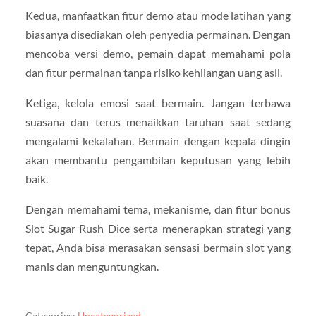
Kedua, manfaatkan fitur demo atau mode latihan yang
biasanya disediakan oleh penyedia permainan. Dengan
mencoba versi demo, pemain dapat memahami pola
dan fitur permainan tanpa risiko kehilangan uang asli.
Ketiga, kelola emosi saat bermain. Jangan terbawa
suasana dan terus menaikkan taruhan saat sedang
mengalami kekalahan. Bermain dengan kepala dingin
akan membantu pengambilan keputusan yang lebih
baik.
Dengan memahami tema, mekanisme, dan fitur bonus
Slot Sugar Rush Dice serta menerapkan strategi yang
tepat, Anda bisa merasakan sensasi bermain slot yang
manis dan menguntungkan.