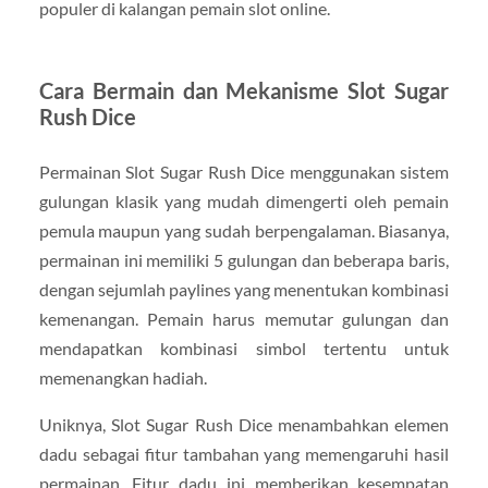
populer di kalangan pemain slot online.
Cara Bermain dan Mekanisme Slot Sugar
Rush Dice
Permainan Slot Sugar Rush Dice menggunakan sistem
gulungan klasik yang mudah dimengerti oleh pemain
pemula maupun yang sudah berpengalaman. Biasanya,
permainan ini memiliki 5 gulungan dan beberapa baris,
dengan sejumlah paylines yang menentukan kombinasi
kemenangan. Pemain harus memutar gulungan dan
mendapatkan kombinasi simbol tertentu untuk
memenangkan hadiah.
Uniknya, Slot Sugar Rush Dice menambahkan elemen
dadu sebagai fitur tambahan yang memengaruhi hasil
permainan. Fitur dadu ini memberikan kesempatan