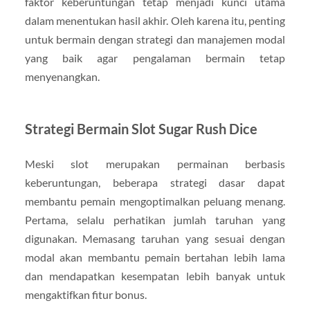
faktor keberuntungan tetap menjadi kunci utama
dalam menentukan hasil akhir. Oleh karena itu, penting
untuk bermain dengan strategi dan manajemen modal
yang baik agar pengalaman bermain tetap
menyenangkan.
Strategi Bermain Slot Sugar Rush Dice
Meski slot merupakan permainan berbasis
keberuntungan, beberapa strategi dasar dapat
membantu pemain mengoptimalkan peluang menang.
Pertama, selalu perhatikan jumlah taruhan yang
digunakan. Memasang taruhan yang sesuai dengan
modal akan membantu pemain bertahan lebih lama
dan mendapatkan kesempatan lebih banyak untuk
mengaktifkan fitur bonus.