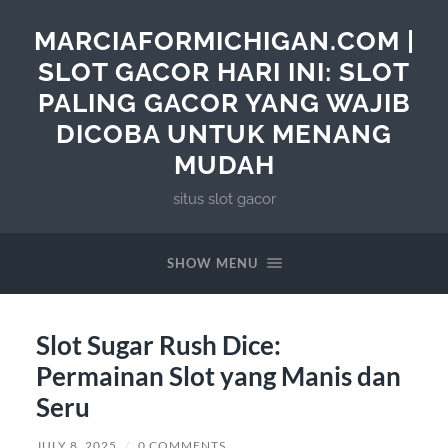
MARCIAFORMICHIGAN.COM |
SLOT GACOR HARI INI: SLOT
PALING GACOR YANG WAJIB
DICOBA UNTUK MENANG
MUDAH
situs slot gacor
SHOW MENU
Slot Sugar Rush Dice:
Permainan Slot yang Manis dan
Seru
JULY 8, 2025
/
0 COMMENTS