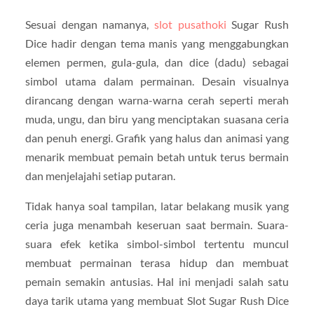
Sesuai dengan namanya,
slot pusathoki
Sugar Rush
Dice hadir dengan tema manis yang menggabungkan
elemen permen, gula-gula, dan dice (dadu) sebagai
simbol utama dalam permainan. Desain visualnya
dirancang dengan warna-warna cerah seperti merah
muda, ungu, dan biru yang menciptakan suasana ceria
dan penuh energi. Grafik yang halus dan animasi yang
menarik membuat pemain betah untuk terus bermain
dan menjelajahi setiap putaran.
Tidak hanya soal tampilan, latar belakang musik yang
ceria juga menambah keseruan saat bermain. Suara-
suara efek ketika simbol-simbol tertentu muncul
membuat permainan terasa hidup dan membuat
pemain semakin antusias. Hal ini menjadi salah satu
daya tarik utama yang membuat Slot Sugar Rush Dice