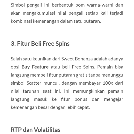
Simbol pengali ini berbentuk bom warna-warni dan
akan mengakumulasi nilai pengali setiap kali terjadi
kombinasi kemenangan dalam satu putaran.
3.
Fitur Beli Free Spins
Salah satu keunikan dari Sweet Bonanza adalah adanya
opsi
Buy Feature
atau beli Free Spins. Pemain bisa
langsung membeli fitur putaran gratis tanpa menunggu
simbol Scatter muncul, dengan membayar 100x dari
nilai taruhan saat ini. Ini memungkinkan pemain
langsung masuk ke fitur bonus dan mengejar
kemenangan besar dengan lebih cepat.
RTP dan Volatilitas