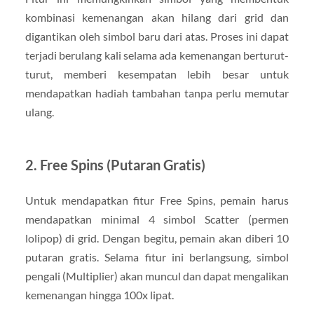
kombinasi kemenangan akan hilang dari grid dan
digantikan oleh simbol baru dari atas. Proses ini dapat
terjadi berulang kali selama ada kemenangan berturut-
turut, memberi kesempatan lebih besar untuk
mendapatkan hadiah tambahan tanpa perlu memutar
ulang.
2.
Free Spins (Putaran Gratis)
Untuk mendapatkan fitur Free Spins, pemain harus
mendapatkan minimal 4 simbol Scatter (permen
lolipop) di grid. Dengan begitu, pemain akan diberi 10
putaran gratis. Selama fitur ini berlangsung, simbol
pengali (Multiplier) akan muncul dan dapat mengalikan
kemenangan hingga 100x lipat.