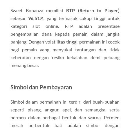
Sweet Bonanza memiliki
RTP (Return to Player)
sebesar
96,51%
, yang termasuk cukup tinggi untuk
kategori slot online. RTP adalah presentase
pengembalian dana kepada pemain dalam jangka
panjang. Dengan volatilitas tinggi, permainan ini cocok
bagi pemain yang menyukai tantangan dan tidak
keberatan dengan resiko kekalahan demi peluang
menang besar.
Simbol dan Pembayaran
Simbol dalam permainan ini terdiri dari buah-buahan
seperti pisang, anggur, apel, dan semangka, serta
permen dalam berbagai bentuk dan warna. Permen
merah berbentuk hati adalah simbol dengan