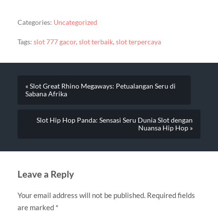
Categories:
Uncategorized
Tags:
slot 777 gacor
,
slot terbaik
,
slot terpercaya
« Slot Great Rhino Megaways: Petualangan Seru di
Sabana Afrika
Slot Hip Hop Panda: Sensasi Seru Dunia Slot dengan
Nuansa Hip Hop »
Leave a Reply
Your email address will not be published.
Required fields
are marked
*