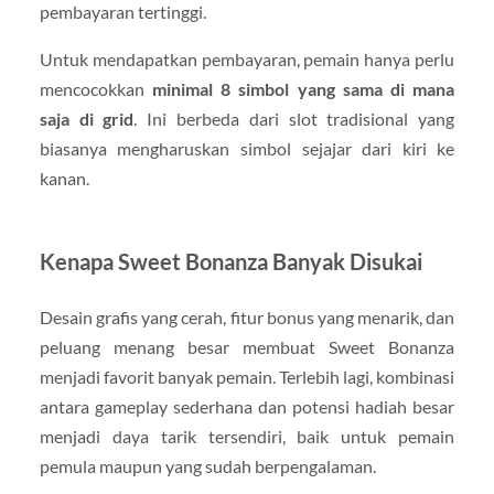
pembayaran tertinggi.
Untuk mendapatkan pembayaran, pemain hanya perlu
mencocokkan
minimal 8 simbol yang sama di mana
saja di grid
. Ini berbeda dari slot tradisional yang
biasanya mengharuskan simbol sejajar dari kiri ke
kanan.
Kenapa Sweet Bonanza Banyak Disukai
Desain grafis yang cerah, fitur bonus yang menarik, dan
peluang menang besar membuat Sweet Bonanza
menjadi favorit banyak pemain. Terlebih lagi, kombinasi
antara gameplay sederhana dan potensi hadiah besar
menjadi daya tarik tersendiri, baik untuk pemain
pemula maupun yang sudah berpengalaman.