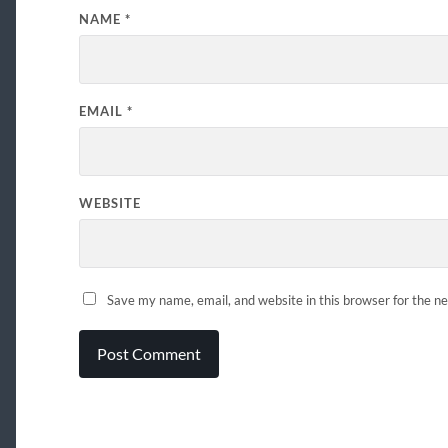
NAME
*
EMAIL
*
WEBSITE
Save my name, email, and website in this browser for the n