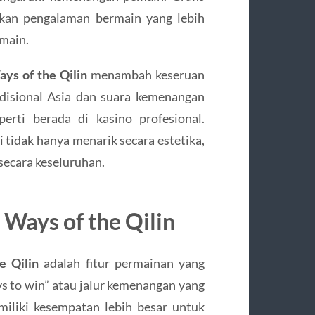
akan pengalaman bermain yang lebih
main.
ys of the Qilin
menambah keseruan
disional Asia dan suara kemenangan
erti berada di kasino profesional.
i tidak hanya menarik secara estetika,
secara keseluruhan.
 Ways of the Qilin
e Qilin
adalah fitur permainan yang
s to win” atau jalur kemenangan yang
emiliki kesempatan lebih besar untuk