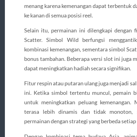
menang karena kemenangan dapat terbentuk dari
ke kanan di semua posisi reel.
Selain itu, permainan ini dilengkapi dengan 
Scatter. Simbol Wild berfungsi menggant
kombinasi kemenangan, sementara simbol Scatt
bonus tambahan. Beberapa versi slot ini juga
dapat meningkatkan hadiah secara signifikan.
Fitur respin atau putaran ulang juga menjadi s
ini. Ketika simbol tertentu muncul, pemain 
untuk meningkatkan peluang kemenangan. 
terasa lebih dinamis dan tidak monoton,
permainan dengan strategi yang berbeda setiap 
Dengan kombinasi tema budaya Asia, animas