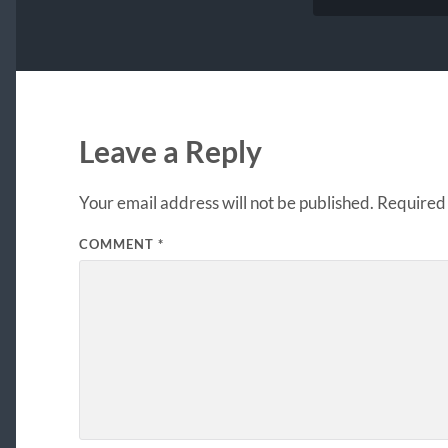
Leave a Reply
Your email address will not be published.
Required 
COMMENT
*