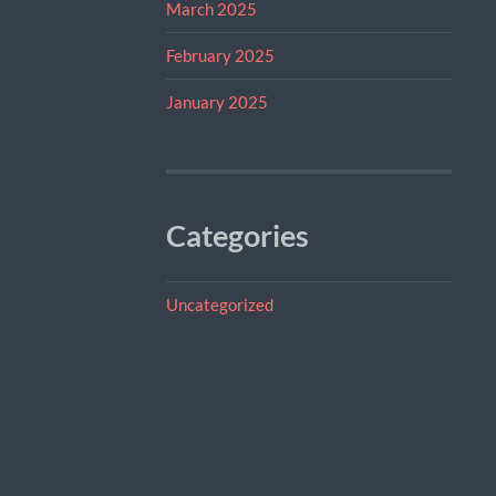
March 2025
February 2025
January 2025
Categories
Uncategorized