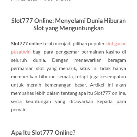
Slot777
Online:
Menyelami
Dunia
Hiburan
Slot
yang
Menguntungkan
Slot777
online
telah
menjadi
pilihan
populer
slot gacor
pusatwin
bagi
para
penggemar
permainan
kasino
di
seluruh
dunia.
Dengan
menawarkan
beragam
permainan
slot
yang
menarik,
situs
ini
tidak
hanya
memberikan
hiburan
semata,
tetapi
juga
kesempatan
untuk
meraih
kemenangan
besar.
Artikel
ini
akan
membahas
lebih
dalam
tentang
apa
itu
Slot777
online,
serta
keuntungan
yang
ditawarkan
kepada
para
pemain.
Apa
Itu
Slot777
Online?