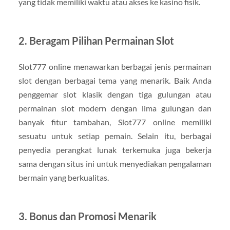
yang
tidak
memiliki
waktu
atau
akses
ke
kasino
fisik.
2.
Beragam
Pilihan
Permainan
Slot
Slot777
online
menawarkan
berbagai
jenis
permainan
slot
dengan
berbagai
tema
yang
menarik.
Baik
Anda
penggemar
slot
klasik
dengan
tiga
gulungan
atau
permainan
slot
modern
dengan
lima
gulungan
dan
banyak
fitur
tambahan,
Slot777
online
memiliki
sesuatu
untuk
setiap
pemain.
Selain
itu,
berbagai
penyedia
perangkat
lunak
terkemuka
juga
bekerja
sama
dengan
situs
ini
untuk
menyediakan
pengalaman
bermain
yang
berkualitas.
3.
Bonus
dan
Promosi
Menarik