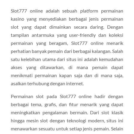
Slot777
online
adalah
sebuah
platform
permainan
kasino
yang
menyediakan
berbagai
jenis
permainan
slot
yang
dapat
dimainkan
secara
daring.
Dengan
tampilan
antarmuka
yang
user-
friendly
dan
koleksi
permainan
yang
beragam,
Slot777
online
menarik
perhatian
banyak
pemain
dari
berbagai
kalangan.
Salah
satu
kelebihan
utama
dari
situs
ini
adalah
kemudahan
akses
yang
ditawarkan,
di
mana
pemain
dapat
menikmati
permainan
kapan
saja
dan
di
mana
saja,
asalkan
terhubung
dengan
internet.
Permainan
slot
pada
Slot777
online
hadir
dengan
berbagai
tema,
grafis,
dan
fitur
menarik
yang
dapat
meningkatkan
pengalaman
bermain.
Dari
slot
klasik
hingga
mesin
slot
dengan
teknologi
modern,
situs
ini
menawarkan
sesuatu
untuk
setiap
jenis
pemain.
Selain