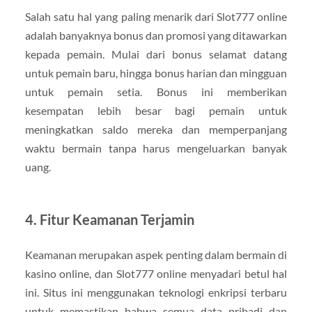
Salah
satu
hal
yang
paling
menarik
dari
Slot777
online
adalah
banyaknya
bonus
dan
promosi
yang
ditawarkan
kepada
pemain.
Mulai
dari
bonus
selamat
datang
untuk
pemain
baru,
hingga
bonus
harian
dan
mingguan
untuk
pemain
setia.
Bonus
ini
memberikan
kesempatan
lebih
besar
bagi
pemain
untuk
meningkatkan
saldo
mereka
dan
memperpanjang
waktu
bermain
tanpa
harus
mengeluarkan
banyak
uang.
4.
Fitur
Keamanan
Terjamin
Keamanan
merupakan
aspek
penting
dalam
bermain
di
kasino
online,
dan
Slot777
online
menyadari
betul
hal
ini.
Situs
ini
menggunakan
teknologi
enkripsi
terbaru
untuk
memastikan
bahwa
semua
data
pribadi
dan