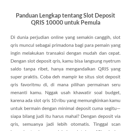
Panduan Lengkap tentang Slot Deposit
QRIS 10000 untuk Pemula
Di dunia perjudian online yang semakin canggih, slot
qris muncul sebagai primadona bagi para pemain yang
ingin melakukan transaksi dengan mudah dan cepat.
Dengan slot deposit qris, kamu bisa langsung nyetrum
saldo tanpa ribet, hanya mengandalkan QRIS yang
super praktis. Coba deh mampir ke situs slot deposit
qris favoritmu di, di mana pilihan permainan seru
menanti kamu. Nggak usah khawatir soal budget,
karena ada slot qris 10 ribu yang memungkinkan kamu
untuk bermain dengan minimal deposit cuma segitu—
siapa bilang judi itu harus mahal? Dengan deposit via
qris, semuanya jadi lebih otomatis. Tinggal scan