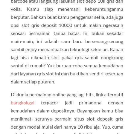
barcode atau langsung lakukan slot depo 10k qris dan
voila. Kamu siap menemani keberuntunganmu
berputar. Bahkan buat kamu penggemar setia, ada juga
opsi slot qris deposit 10000 untuk makin ngerasain
sensasi permainan tanpa batas. Ini bukan sekadar
main-main; ini adalah cara baru bersenang-senang
sambil enjoy memanfaatkan teknologi kekinian. Kapan
lagi bisa nikmatin slot pakai qris sambil nongkrong
santai di rumah? Yuk buruan coba semua kemudahan
dari layanan qris slot ini dan buktikan sendiri keseruan
dalam setiap putaran.
Di dunia permainan online yang lagi hits, link alternatif
bangkokgai
tergacor jadi primadona dengan
kemudahan dalam depositnya. Bayangkan kamu bisa
menikmati serunya bermain situs slot deposit qris
dengan modal mulai dari hanya 10 ribu aja. Yup, cuma