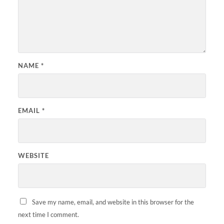
NAME
*
EMAIL
*
WEBSITE
Save my name, email, and website in this browser for the
next time I comment.