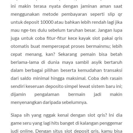
ini makin terasa nyata dengan jaminan aman saat
menggunakan metode pembayaran seperti slip qr
untuk deposit 10000 atau bahkan lebih rendah lagi jika
mau nge-tes dulu sebelum taruhan besar. Jangan lupa
juga untuk coba fitur-fitur kece kayak slot pakai qris
otomatis buat mempercepat proses bermainmu; lebih
cepat menang, kan? Sekarang pemain bisa betah
berlama-lama di dunia maya sambil asyik bertaruh
dalam berbagai pilihan beserta kemudahan transaksi
dari saldo minimal hingga maksimal. Coba deh rasain
sendiri keseruan deposito simpel lewat sistem baru ini;
dijamin pengalaman bermain jadi makin
menyenangkan daripada sebelumnya.
Siapa sih yang nggak kenal dengan slot qris? Ini dia
game seru yang lagi hits banget di kalangan penggemar
judi online. Dengan situs slot deposit qris, kamu bisa