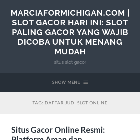
MARCIAFORMICHIGAN.COM |
SLOT GACOR HARI INI: SLOT
PALING GACOR YANG WAJIB
DICOBA UNTUK MENANG
MUDAH
situs slot gacor
SHOW MENU
TAG:
DAFTAR JUDI SLOT ONLINE
Situs Gacor Online Resmi:
Platform Aman dan