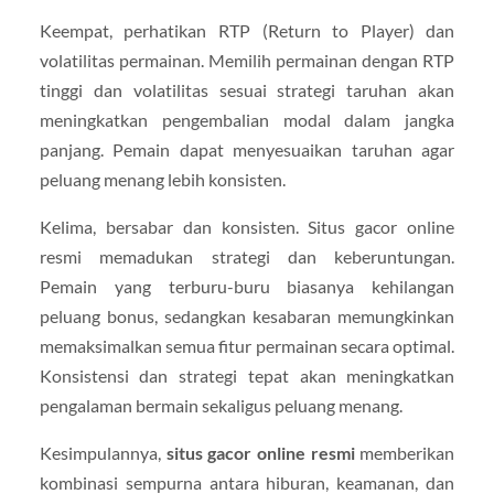
Keempat, perhatikan RTP (Return to Player) dan
volatilitas permainan. Memilih permainan dengan RTP
tinggi dan volatilitas sesuai strategi taruhan akan
meningkatkan pengembalian modal dalam jangka
panjang. Pemain dapat menyesuaikan taruhan agar
peluang menang lebih konsisten.
Kelima, bersabar dan konsisten. Situs gacor online
resmi memadukan strategi dan keberuntungan.
Pemain yang terburu-buru biasanya kehilangan
peluang bonus, sedangkan kesabaran memungkinkan
memaksimalkan semua fitur permainan secara optimal.
Konsistensi dan strategi tepat akan meningkatkan
pengalaman bermain sekaligus peluang menang.
Kesimpulannya,
situs gacor online resmi
memberikan
kombinasi sempurna antara hiburan, keamanan, dan