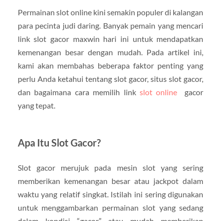
Permainan slot online kini semakin populer di kalangan
para pecinta judi daring. Banyak pemain yang mencari
link slot gacor maxwin hari ini untuk mendapatkan
kemenangan besar dengan mudah. Pada artikel ini,
kami akan membahas beberapa faktor penting yang
perlu Anda ketahui tentang slot gacor, situs slot gacor,
dan bagaimana cara memilih link
slot online
gacor
yang tepat.
Apa Itu Slot Gacor?
Slot gacor merujuk pada mesin slot yang sering
memberikan kemenangan besar atau jackpot dalam
waktu yang relatif singkat. Istilah ini sering digunakan
untuk menggambarkan permainan slot yang sedang
dalam kondisi “gacor” atau mudah memberikan