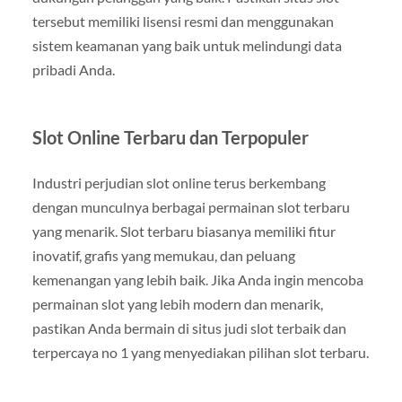
tersebut memiliki lisensi resmi dan menggunakan
sistem keamanan yang baik untuk melindungi data
pribadi Anda.
Slot Online Terbaru dan Terpopuler
Industri perjudian slot online terus berkembang
dengan munculnya berbagai permainan slot terbaru
yang menarik. Slot terbaru biasanya memiliki fitur
inovatif, grafis yang memukau, dan peluang
kemenangan yang lebih baik. Jika Anda ingin mencoba
permainan slot yang lebih modern dan menarik,
pastikan Anda bermain di situs judi slot terbaik dan
terpercaya no 1 yang menyediakan pilihan slot terbaru.