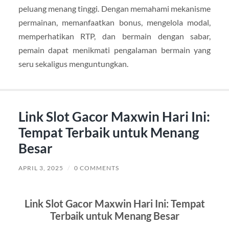
peluang menang tinggi. Dengan memahami mekanisme
permainan, memanfaatkan bonus, mengelola modal,
memperhatikan RTP, dan bermain dengan sabar,
pemain dapat menikmati pengalaman bermain yang
seru sekaligus menguntungkan.
Link Slot Gacor Maxwin Hari Ini:
Tempat Terbaik untuk Menang
Besar
APRIL 3, 2025
/
0 COMMENTS
Link Slot Gacor Maxwin Hari Ini: Tempat
Terbaik untuk Menang Besar