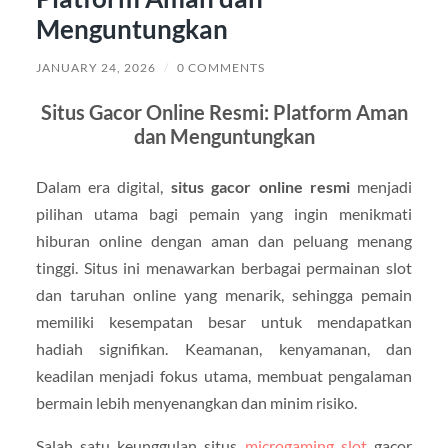
Menguntungkan
JANUARY 24, 2026
/
0 COMMENTS
Situs Gacor Online Resmi: Platform Aman
dan Menguntungkan
Dalam era digital,
situs gacor online resmi
menjadi
pilihan utama bagi pemain yang ingin menikmati
hiburan online dengan aman dan peluang menang
tinggi. Situs ini menawarkan berbagai permainan slot
dan taruhan online yang menarik, sehingga pemain
memiliki kesempatan besar untuk mendapatkan
hadiah signifikan. Keamanan, kenyamanan, dan
keadilan menjadi fokus utama, membuat pengalaman
bermain lebih menyenangkan dan minim risiko.
Salah satu keunggulan situs
microgaming slot
gacor