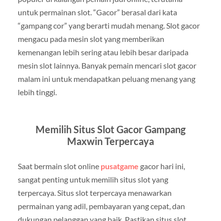
untuk permainan slot. “Gacor” berasal dari kata
“gampang cor” yang berarti mudah menang. Slot gacor
mengacu pada mesin slot yang memberikan
kemenangan lebih sering atau lebih besar daripada
mesin slot lainnya. Banyak pemain mencari slot gacor
malam ini untuk mendapatkan peluang menang yang
lebih tinggi.
Memilih Situs Slot Gacor Gampang
Maxwin Terpercaya
Saat bermain slot online
pusatgame
gacor hari ini
,
sangat penting untuk memilih situs slot yang
terpercaya. Situs slot terpercaya menawarkan
permainan yang adil, pembayaran yang cepat, dan
dukungan pelanggan yang baik. Pastikan situs slot