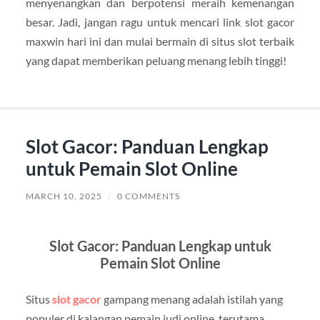
menyenangkan dan berpotensi meraih kemenangan
besar. Jadi, jangan ragu untuk mencari link slot gacor
maxwin hari ini dan mulai bermain di situs slot terbaik
yang dapat memberikan peluang menang lebih tinggi!
Slot Gacor: Panduan Lengkap
untuk Pemain Slot Online
MARCH 10, 2025
/
0 COMMENTS
Slot Gacor: Panduan Lengkap untuk
Pemain Slot Online
Situs
slot gacor
gampang menang
adalah istilah yang
populer di kalangan pemain judi online, terutama