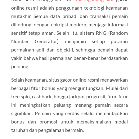
online resmi adalah penggunaan teknologi keamanan
mutakhir. Semua data pribadi dan transaksi pemain
dilindungi dengan enkripsi modern, menjaga informasi
sensitif tetap aman. Selain itu, sistem RNG (Random
Number Generator) menjamin setiap putaran
permainan adil dan objektif, sehingga pemain dapat
yakin bahwa hasil permainan benar-benar berdasarkan
peluang.
Selain keamanan, situs gacor online resmi menawarkan
berbagai fitur bonus yang menguntungkan. Mulai dari
free spin, cashback, hingga jackpot progresif, fitur-fitur
ini meningkatkan peluang menang pemain secara
signifikan. Pemain yang cerdas selalu memanfaatkan
bonus dan promosi untuk memaksimalkan modal
taruhan dan pengalaman bermain.