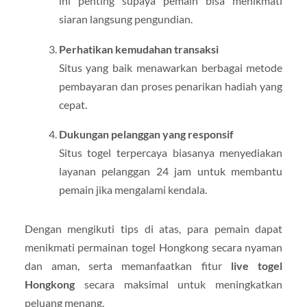
ini penting supaya pemain bisa menikmati
siaran langsung pengundian.
Perhatikan kemudahan transaksi
Situs yang baik menawarkan berbagai metode
pembayaran dan proses penarikan hadiah yang
cepat.
Dukungan pelanggan yang responsif
Situs togel terpercaya biasanya menyediakan
layanan pelanggan 24 jam untuk membantu
pemain jika mengalami kendala.
Dengan mengikuti tips di atas, para pemain dapat
menikmati permainan togel Hongkong secara nyaman
dan aman, serta memanfaatkan fitur
live togel
Hongkong
secara maksimal untuk meningkatkan
peluang menang.