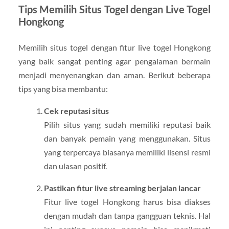
Tips Memilih Situs Togel dengan Live Togel
Hongkong
Memilih situs togel dengan fitur live togel Hongkong
yang baik sangat penting agar pengalaman bermain
menjadi menyenangkan dan aman. Berikut beberapa
tips yang bisa membantu:
Cek reputasi situs
Pilih situs yang sudah memiliki reputasi baik
dan banyak pemain yang menggunakan. Situs
yang terpercaya biasanya memiliki lisensi resmi
dan ulasan positif.
Pastikan fitur live streaming berjalan lancar
Fitur live togel Hongkong harus bisa diakses
dengan mudah dan tanpa gangguan teknis. Hal