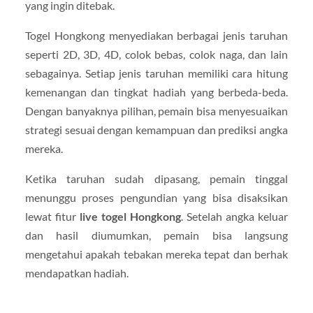
yang ingin ditebak.
Togel Hongkong menyediakan berbagai jenis taruhan
seperti 2D, 3D, 4D, colok bebas, colok naga, dan lain
sebagainya. Setiap jenis taruhan memiliki cara hitung
kemenangan dan tingkat hadiah yang berbeda-beda.
Dengan banyaknya pilihan, pemain bisa menyesuaikan
strategi sesuai dengan kemampuan dan prediksi angka
mereka.
Ketika taruhan sudah dipasang, pemain tinggal
menunggu proses pengundian yang bisa disaksikan
lewat fitur
live togel Hongkong
. Setelah angka keluar
dan hasil diumumkan, pemain bisa langsung
mengetahui apakah tebakan mereka tepat dan berhak
mendapatkan hadiah.