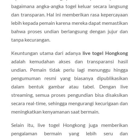
bagaimana angka-angka togel keluar secara langsung
dan transparan. Hal ini memberikan rasa kepercayaan
lebih kepada pemain karena mereka dapat memastikan
bahwa proses undian berlangsung dengan jujur dan
tanpa kecurangan.
Keuntungan utama dari adanya
live togel Hongkong
adalah kemudahan akses dan transparansi hasil
undian. Pemain tidak perlu lagi menunggu hingga
pengumuman resmi yang biasanya dipublikasikan
dalam bentuk gambar atau tabel. Dengan live
streaming, semua proses pengundian bisa disaksikan
secara real-time, sehingga mengurangi kecurigaan dan
meningkatkan kenyamanan saat bermain.
Selain itu, live togel Hongkong juga memberikan
pengalaman bermain yang lebih seru dan