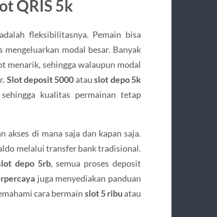
lot
QRIS
5k
adalah
fleksibilitasnya.
Pemain
bisa
us
mengeluarkan
modal
besar.
Banyak
ot
menarik,
sehingga
walaupun
modal
r.
Slot
deposit
5000
atau
slot
depo
5k
,
sehingga
kualitas
permainan
tetap
an
akses
di
mana
saja
dan
kapan
saja.
aldo
melalui
transfer
bank
tradisional.
slot
depo
5rb
,
semua
proses
deposit
erpercaya
juga
menyediakan
panduan
emahami
cara
bermain
slot
5
ribu
atau