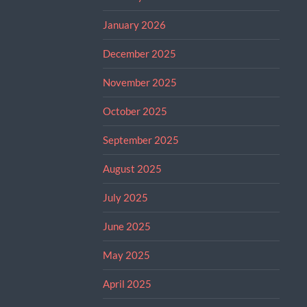
January 2026
December 2025
November 2025
October 2025
September 2025
August 2025
July 2025
June 2025
May 2025
April 2025