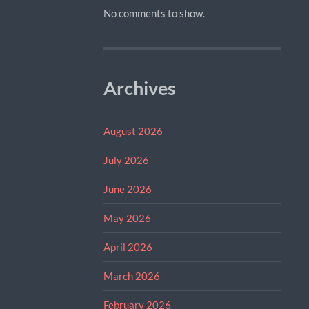
No comments to show.
Archives
August 2026
July 2026
June 2026
May 2026
April 2026
March 2026
February 2026