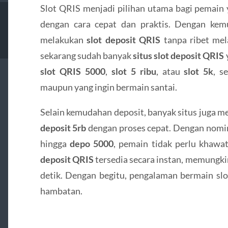
Slot
QRIS
menjadi
pilihan
utama
bagi
pemain
dengan
cara
cepat
dan
praktis.
Dengan
kem
melakukan
slot
deposit
QRIS
tanpa
ribet
mel
sekarang
sudah
banyak
situs
slot
deposit
QRIS
slot
QRIS
5000
,
slot
5
ribu
,
atau
slot
5k
,
s
maupun
yang
ingin
bermain
santai.
Selain
kemudahan
deposit,
banyak
situs
juga
me
deposit
5rb
dengan
proses
cepat.
Dengan
nomi
hingga
depo
5000
,
pemain
tidak
perlu
khawa
deposit
QRIS
tersedia
secara
instan,
memungki
detik.
Dengan
begitu,
pengalaman
bermain
sl
hambatan.