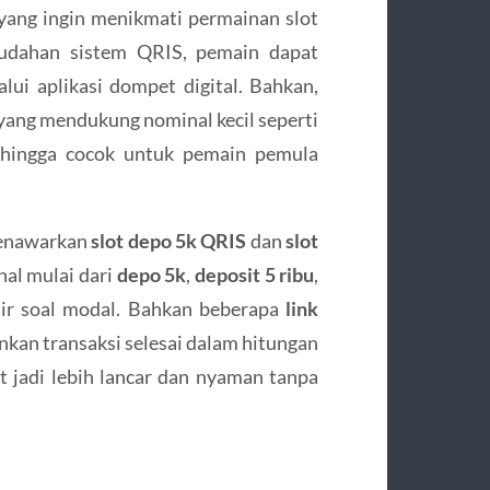
yang
ingin
menikmati
permainan
slot
udahan
sistem
QRIS,
pemain
dapat
alui
aplikasi
dompet
digital.
Bahkan,
yang
mendukung
nominal
kecil
seperti
ehingga
cocok
untuk
pemain
pemula
nawarkan
slot
depo
5k
QRIS
dan
slot
nal
mulai
dari
depo
5k
,
deposit
5
ribu
,
tir
soal
modal.
Bahkan
beberapa
link
nkan
transaksi
selesai
dalam
hitungan
ot
jadi
lebih
lancar
dan
nyaman
tanpa