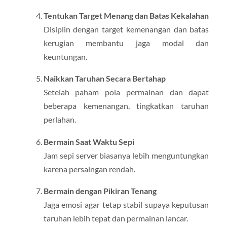
Tentukan Target Menang dan Batas Kekalahan
Disiplin dengan target kemenangan dan batas
kerugian membantu jaga modal dan
keuntungan.
Naikkan Taruhan Secara Bertahap
Setelah paham pola permainan dan dapat
beberapa kemenangan, tingkatkan taruhan
perlahan.
Bermain Saat Waktu Sepi
Jam sepi server biasanya lebih menguntungkan
karena persaingan rendah.
Bermain dengan Pikiran Tenang
Jaga emosi agar tetap stabil supaya keputusan
taruhan lebih tepat dan permainan lancar.