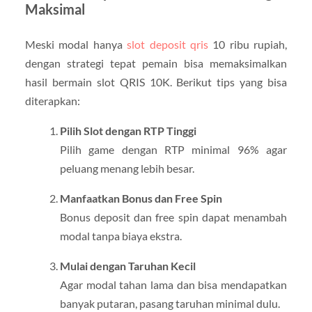
Maksimal
Meski modal hanya
slot deposit qris
10 ribu rupiah,
dengan strategi tepat pemain bisa memaksimalkan
hasil bermain slot QRIS 10K. Berikut tips yang bisa
diterapkan:
Pilih Slot dengan RTP Tinggi
Pilih game dengan RTP minimal 96% agar
peluang menang lebih besar.
Manfaatkan Bonus dan Free Spin
Bonus deposit dan free spin dapat menambah
modal tanpa biaya ekstra.
Mulai dengan Taruhan Kecil
Agar modal tahan lama dan bisa mendapatkan
banyak putaran, pasang taruhan minimal dulu.