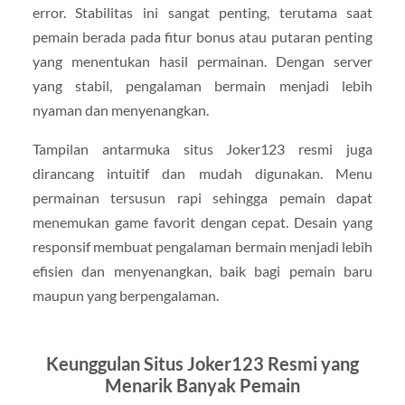
error. Stabilitas ini sangat penting, terutama saat
pemain berada pada fitur bonus atau putaran penting
yang menentukan hasil permainan. Dengan server
yang stabil, pengalaman bermain menjadi lebih
nyaman dan menyenangkan.
Tampilan antarmuka situs Joker123 resmi juga
dirancang intuitif dan mudah digunakan. Menu
permainan tersusun rapi sehingga pemain dapat
menemukan game favorit dengan cepat. Desain yang
responsif membuat pengalaman bermain menjadi lebih
efisien dan menyenangkan, baik bagi pemain baru
maupun yang berpengalaman.
Keunggulan Situs Joker123 Resmi yang
Menarik Banyak Pemain