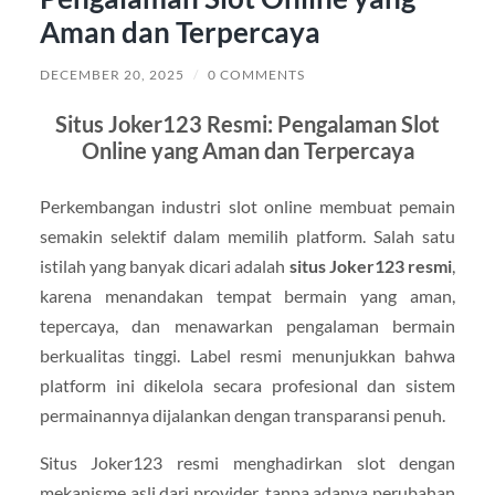
Aman dan Terpercaya
DECEMBER 20, 2025
/
0 COMMENTS
Situs Joker123 Resmi: Pengalaman Slot
Online yang Aman dan Terpercaya
Perkembangan industri slot online membuat pemain
semakin selektif dalam memilih platform. Salah satu
istilah yang banyak dicari adalah
situs Joker123 resmi
,
karena menandakan tempat bermain yang aman,
tepercaya, dan menawarkan pengalaman bermain
berkualitas tinggi. Label resmi menunjukkan bahwa
platform ini dikelola secara profesional dan sistem
permainannya dijalankan dengan transparansi penuh.
Situs Joker123 resmi menghadirkan slot dengan
mekanisme asli dari provider, tanpa adanya perubahan