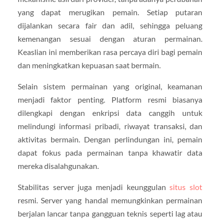
yang dapat merugikan pemain. Setiap putaran
dijalankan secara fair dan adil, sehingga peluang
kemenangan sesuai dengan aturan permainan.
Keaslian ini memberikan rasa percaya diri bagi pemain
dan meningkatkan kepuasan saat bermain.
Selain sistem permainan yang original, keamanan
menjadi faktor penting. Platform resmi biasanya
dilengkapi dengan enkripsi data canggih untuk
melindungi informasi pribadi, riwayat transaksi, dan
aktivitas bermain. Dengan perlindungan ini, pemain
dapat fokus pada permainan tanpa khawatir data
mereka disalahgunakan.
Stabilitas server juga menjadi keunggulan
situs slot
resmi. Server yang handal memungkinkan permainan
berjalan lancar tanpa gangguan teknis seperti lag atau