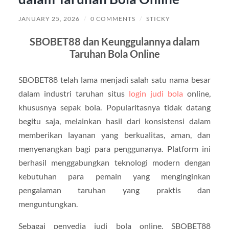
JANUARY 25, 2026
/
0 COMMENTS
/
STICKY
SBOBET88 dan Keunggulannya dalam
Taruhan Bola Online
SBOBET88 telah lama menjadi salah satu nama besar
dalam industri taruhan situs
login judi bola
online,
khususnya sepak bola. Popularitasnya tidak datang
begitu saja, melainkan hasil dari konsistensi dalam
memberikan layanan yang berkualitas, aman, dan
menyenangkan bagi para penggunanya. Platform ini
berhasil menggabungkan teknologi modern dengan
kebutuhan para pemain yang menginginkan
pengalaman taruhan yang praktis dan
menguntungkan.
Sebagai penyedia judi bola online, SBOBET88