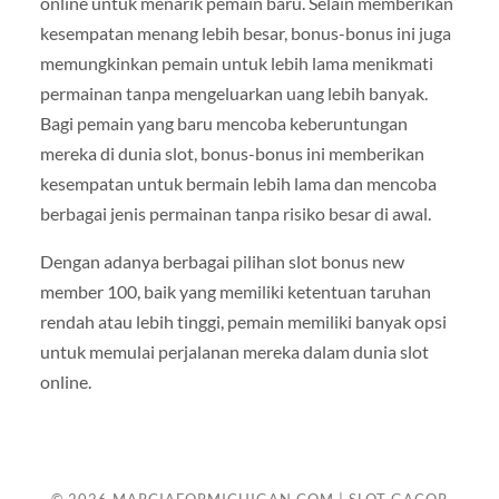
online untuk menarik pemain baru. Selain memberikan
kesempatan menang lebih besar, bonus-bonus ini juga
memungkinkan pemain untuk lebih lama menikmati
permainan tanpa mengeluarkan uang lebih banyak.
Bagi pemain yang baru mencoba keberuntungan
mereka di dunia slot, bonus-bonus ini memberikan
kesempatan untuk bermain lebih lama dan mencoba
berbagai jenis permainan tanpa risiko besar di awal.
Dengan adanya berbagai pilihan slot bonus new
member 100, baik yang memiliki ketentuan taruhan
rendah atau lebih tinggi, pemain memiliki banyak opsi
untuk memulai perjalanan mereka dalam dunia slot
online.
© 2026
MARCIAFORMICHIGAN.COM | SLOT GACOR