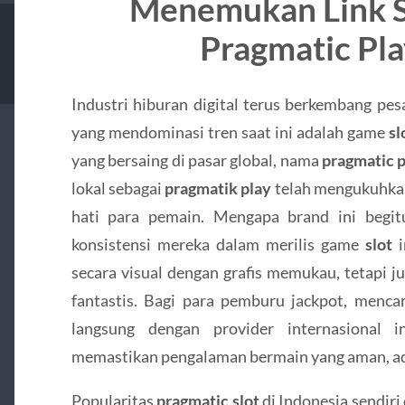
Menemukan Link S
Pragmatic Pla
Industri hiburan digital terus berkembang pes
yang mendominasi tren saat ini adalah game
sl
yang bersaing di pasar global, nama
pragmatic 
lokal sebagai
pragmatik play
telah mengukuhkan 
hati para pemain. Mengapa brand ini begit
konsistensi mereka dalam merilis game
slot
i
secara visual dengan grafis memukau, tetapi
fantastis. Bagi para pemburu jackpot, menca
langsung dengan provider internasional i
memastikan pengalaman bermain yang aman, adi
Popularitas
pragmatic slot
di Indonesia sendir