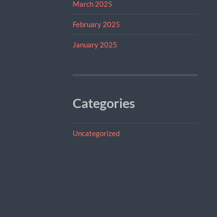
March 2025
February 2025
January 2025
Categories
Uncategorized