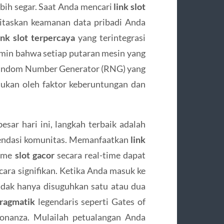
ebih segar. Saat Anda mencari
link slot
ritaskan keamanan data pribadi Anda
ink slot terpercaya
yang terintegrasi
in bahwa setiap putaran mesin yang
Random Number Generator (RNG) yang
ukan oleh faktor keberuntungan dan
ar hari ini, langkah terbaik adalah
endasi komunitas. Memanfaatkan
link
game
slot gacor
secara real-time dapat
ara signifikan. Ketika Anda masuk ke
idak hanya disuguhkan satu atau dua
pragmatik
legendaris seperti Gates of
Bonanza. Mulailah petualangan Anda