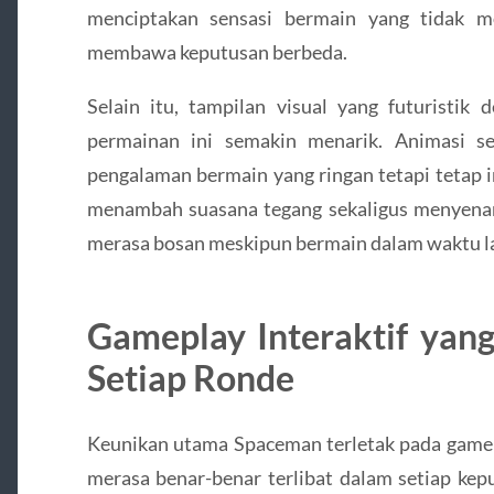
menciptakan sensasi bermain yang tidak m
membawa keputusan berbeda.
Selain itu, tampilan visual yang futuristi
permainan ini semakin menarik. Animasi 
pengalaman bermain yang ringan tetapi tetap i
menambah suasana tegang sekaligus menyena
merasa bosan meskipun bermain dalam waktu l
Gameplay Interaktif yang
Setiap Ronde
Keunikan utama Spaceman terletak pada game
merasa benar-benar terlibat dalam setiap kepu