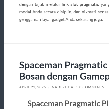
dengan bijak melalui
link slot pragmatic
yang
modal Anda secara disiplin, dan nikmati sensa
genggaman layar gadget Anda sekarang juga.
Spaceman Pragmatic P
Bosan dengan Gamep
APRIL 21, 2026
/
NADEZHDA
/
0 COMMENTS
Spaceman Pragmatic Pla