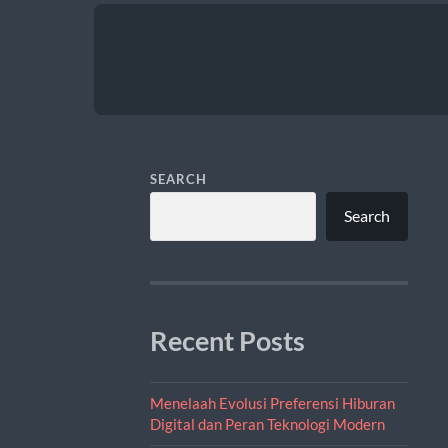
SEARCH
Search
Recent Posts
Menelaah Evolusi Preferensi Hiburan
Digital dan Peran Teknologi Modern