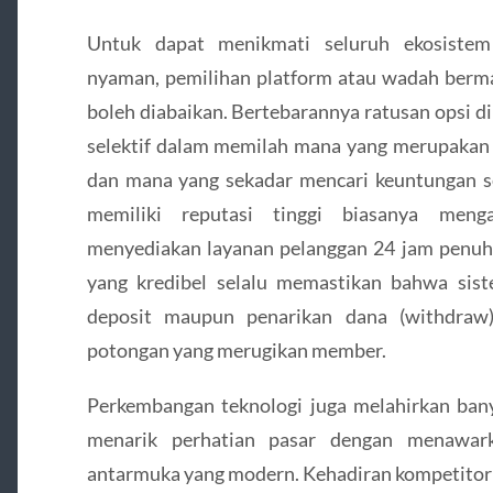
Untuk dapat menikmati seluruh ekosist
nyaman, pemilihan platform atau wadah berma
boleh diabaikan. Bertebarannya ratusan opsi d
selektif dalam memilah mana yang merupaka
dan mana yang sekadar mencari keuntungan 
memiliki reputasi tinggi biasanya menga
menyediakan layanan pelanggan 24 jam penuh.
yang kredibel selalu memastikan bahwa sis
deposit maupun penarikan dana (withdraw)
potongan yang merugikan member.
Perkembangan teknologi juga melahirkan ba
menarik perhatian pasar dengan menawark
antarmuka yang modern. Kehadiran kompetitor