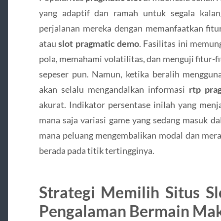
yang adaptif dan ramah untuk segala kala
perjalanan mereka dengan memanfaatkan fitur
atau
slot pragmatic demo
. Fasilitas ini memu
pola, memahami volatilitas, dan menguji fitur-
sepeser pun. Namun, ketika beralih mengguna
akan selalu mengandalkan informasi
rtp pra
akurat. Indikator persentase inilah yang me
mana saja variasi game yang sedang masuk da
mana peluang mengembalikan modal dan merai
berada pada titik tertingginya.
Strategi Memilih Situs S
Pengalaman Bermain Mak