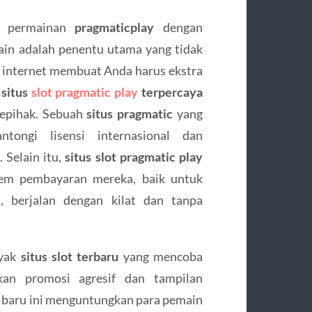
em permainan
pragmaticplay
dengan
in adalah penentu utama yang tidak
i internet membuat Anda harus ekstra
n
situs
slot pragmatic play
terpercaya
sepihak. Sebuah
situs pragmatic
yang
ntongi lisensi internasional dan
 Selain itu,
situs slot pragmatic play
tem pembayaran mereka, baik untuk
, berjalan dengan kilat dan tanpa
nyak
situs slot terbaru
yang mencoba
an promosi agresif dan tampilan
 baru ini menguntungkan para pemain