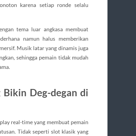
onoton karena setiap ronde selalu
k dengan tema luar angkasa membuat
sederhana namun halus memberikan
mersif. Musik latar yang dinamis juga
ngkan, sehingga pemain tidak mudah
ama.
 Bikin Deg-degan di
play real-time yang membuat pemain
tusan. Tidak seperti slot klasik yang