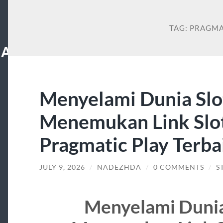
TAG:
PRAGMA
GAN.COM
Menyelami Dunia Slo
Menemukan Link Slo
Pragmatic Play Terba
JULY 9, 2026
/
NADEZHDA
/
0 COMMENTS
/
S
Menyelami Dunia