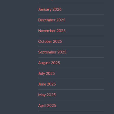
January 2026
December 2025
November 2025
October 2025
September 2025
August 2025
July 2025
June 2025
May 2025
April 2025