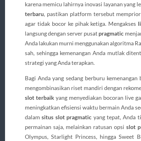
karena memicu lahirnya inovasi layanan yang l
terbaru
, pastikan platform tersebut memprio
agar tidak bocor ke pihak ketiga. Mengakses
l
langsung dengan server pusat
pragmatic
menjam
Anda lakukan murni menggunakan algoritma 
sah, sehingga kemenangan Anda mutlak ditent
strategi yang Anda terapkan.
Bagi Anda yang sedang berburu kemenangan bes
mengombinasikan riset mandiri dengan rekom
slot terbaik
yang menyediakan bocoran live 
meningkatkan efisiensi waktu bermain Anda sec
dalam
situs slot pragmatic
yang tepat, Anda t
permainan saja, melainkan ratusan opsi
slot 
Olympus, Starlight Princess, hingga Sweet 