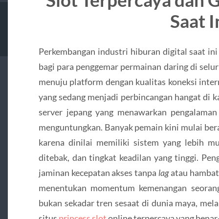
Saat I
Perkembangan industri hiburan digital saat i
bagi para penggemar permainan daring di selu
menuju platform dengan kualitas koneksi intern
yang sedang menjadi perbincangan hangat di k
server jepang yang menawarkan pengalaman 
menguntungkan. Banyak pemain kini mulai berali
karena dinilai memiliki sistem yang lebih m
ditebak, dan tingkat keadilan yang tinggi. Pe
jaminan kecepatan akses tanpa
lag
atau hambata
menentukan momentum kemenangan seorang 
bukan sekadar tren sesaat di dunia maya, mel
situs
princess slot
online terpercaya yang bena