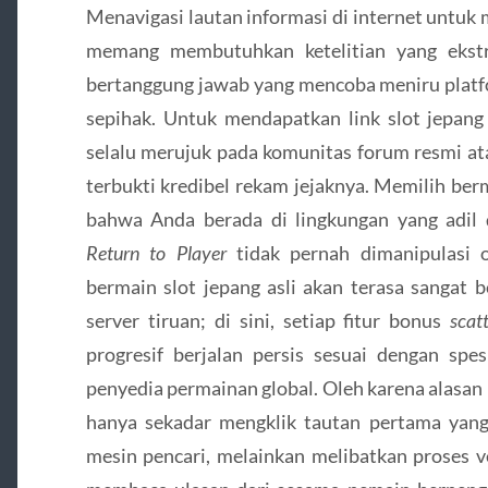
Menavigasi lautan informasi di internet untu
memang membutuhkan ketelitian yang ekstr
bertanggung jawab yang mencoba meniru platf
sepihak. Untuk mendapatkan link slot jepang
selalu merujuk pada komunitas forum resmi at
terbukti kredibel rekam jejaknya. Memilih ber
bahwa Anda berada di lingkungan yang adil 
Return to Player
tidak pernah dimanipulasi o
bermain slot jepang asli akan terasa sangat 
server tiruan; di sini, setiap fitur bonus
scat
progresif berjalan persis sesuai dengan spesi
penyedia permainan global. Oleh karena alasan i
hanya sekadar mengklik tautan pertama yang
mesin pencari, melainkan melibatkan proses ver