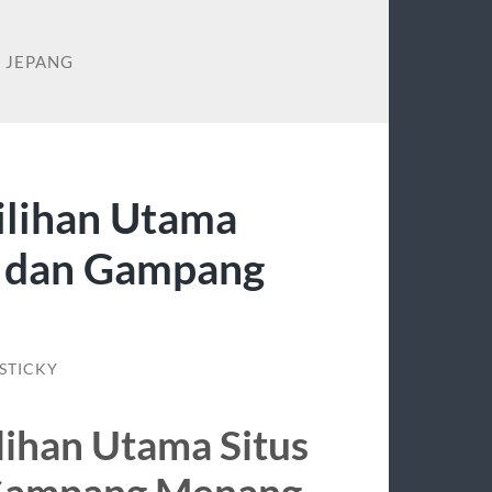
T JEPANG
Pilihan Utama
ya dan Gampang
STICKY
ilihan Utama Situs
 Gampang Menang