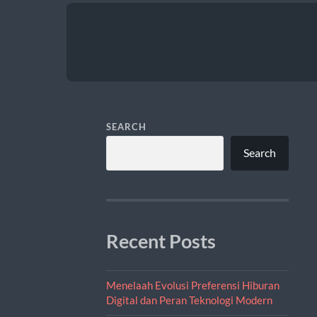
SEARCH
Search
Recent Posts
Menelaah Evolusi Preferensi Hiburan
Digital dan Peran Teknologi Modern