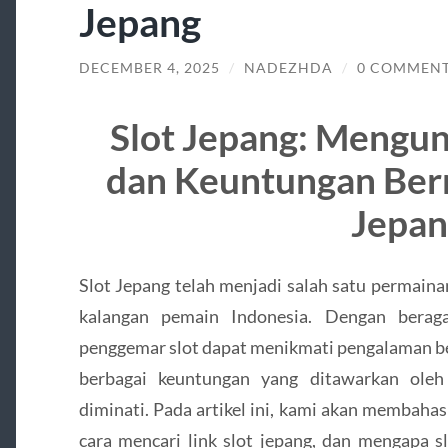
Jepang
DECEMBER 4, 2025
/
NADEZHDA
/
0 COMMEN
Slot Jepang: Mengu
dan Keuntungan Berm
Jepan
Slot Jepang telah menjadi salah satu permaina
kalangan pemain Indonesia. Dengan berag
penggemar slot dapat menikmati pengalaman be
berbagai keuntungan yang ditawarkan ole
diminati. Pada artikel ini, kami akan membahas
cara mencari link slot jepang, dan mengapa 