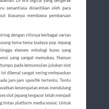
aman. Di era digital yang bergerak
aru senantiasa dinantikan oleh para
sebut biasanya membawa pembaruan
ring dengan rilisnya berbagai varian
gusung tema-tema budaya pop Jepang
 hingga elemen mitologi kuno yang
dimensi yang sangat memukau. Namun
ertumpu pada kemunculan julukan slot
 ini dikenal sangat sering melepaskan
ada jam-jam spesifik tertentu. Tentu
elewatkan kesempatan emas mendulang
ses slot jepang tergacor telah menjadi
g lintas platform media sosial. Untuk