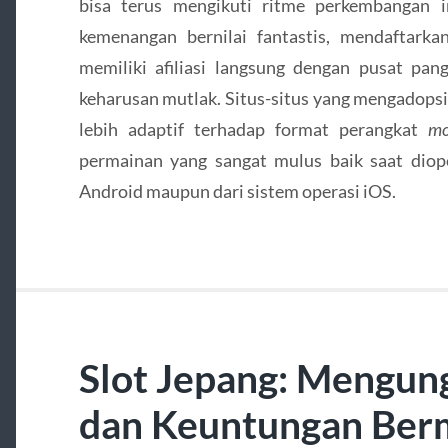
bisa terus mengikuti ritme perkembangan 
kemenangan bernilai fantastis, mendaftarkan
memiliki afiliasi langsung dengan pusat pan
keharusan mutlak. Situs-situs yang mengadopsi
lebih adaptif terhadap format perangkat
mo
permainan yang sangat mulus baik saat diope
Android maupun dari sistem operasi iOS.
Slot Jepang: Mengun
dan Keuntungan Berm