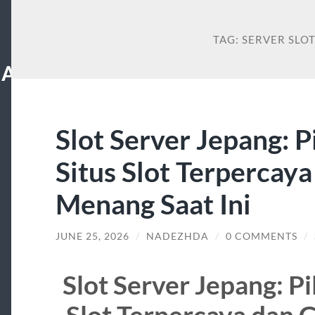
TAG:
SERVER SLO
GAN.COM
Slot Server Jepang: 
Situs Slot Terperca
Menang Saat Ini
JUNE 25, 2026
/
NADEZHDA
/
0 COMMENTS
/
Slot Server Jepang: P
Slot Terpercaya dan