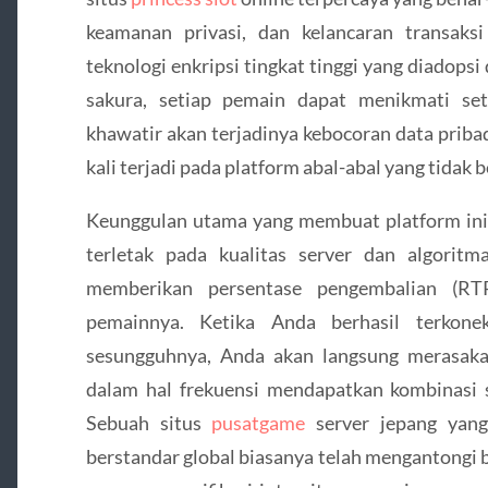
keamanan privasi, dan kelancaran transak
teknologi enkripsi tingkat tinggi yang diadopsi
sakura, setiap pemain dapat menikmati se
khawatir akan terjadinya kebocoran data priba
kali terjadi pada platform abal-abal yang tidak
Keunggulan utama yang membuat platform ini 
terletak pada kualitas server dan algorit
memberikan persentase pengembalian (RTP
pemainnya. Ketika Anda berhasil terkone
sesungguhnya, Anda akan langsung merasaka
dalam hal frekuensi mendapatkan kombinasi 
Sebuah situs
pusatgame
server jepang yang 
berstandar global biasanya telah mengantongi b