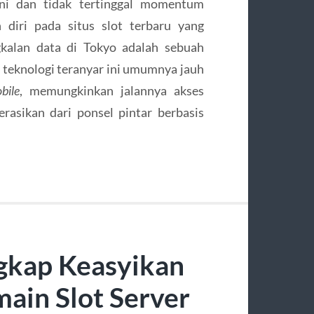
ini dan tidak tertinggal momentum
 diri pada situs slot terbaru yang
gkalan data di Tokyo adalah sebuah
 teknologi teranyar ini umumnya jauh
bile
, memungkinkan jalannya akses
rasikan dari ponsel pintar berbasis
gkap Keasyikan
ain Slot Server