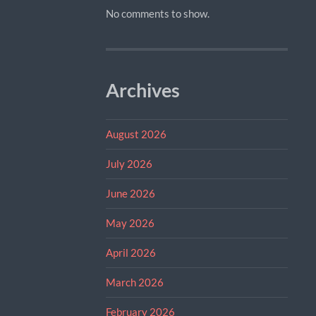
No comments to show.
Archives
August 2026
July 2026
June 2026
May 2026
April 2026
March 2026
February 2026