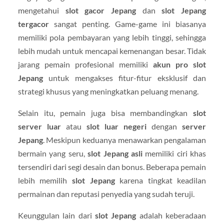
mengetahui
slot gacor Jepang
dan
slot Jepang
tergacor
sangat penting. Game-game ini biasanya
memiliki pola pembayaran yang lebih tinggi, sehingga
lebih mudah untuk mencapai kemenangan besar. Tidak
jarang pemain profesional memiliki
akun pro slot
Jepang
untuk mengakses fitur-fitur eksklusif dan
strategi khusus yang meningkatkan peluang menang.
Selain itu, pemain juga bisa membandingkan
slot
server luar
atau
slot luar negeri
dengan
server
Jepang
. Meskipun keduanya menawarkan pengalaman
bermain yang seru,
slot Jepang asli
memiliki ciri khas
tersendiri dari segi desain dan bonus. Beberapa pemain
lebih memilih
slot Jepang
karena tingkat keadilan
permainan dan reputasi penyedia yang sudah teruji.
Keunggulan lain dari
slot Jepang
adalah keberadaan