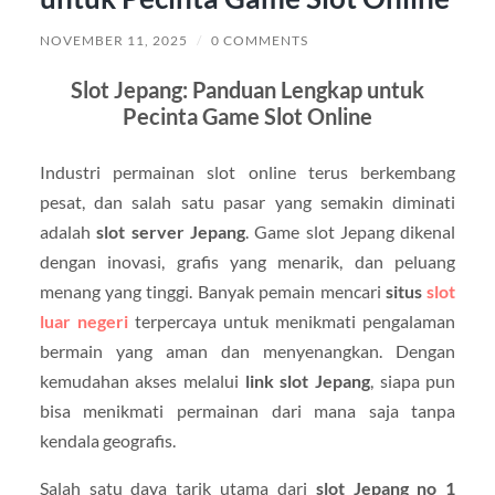
NOVEMBER 11, 2025
/
0 COMMENTS
Slot Jepang: Panduan Lengkap untuk
Pecinta Game Slot Online
Industri permainan slot online terus berkembang
pesat, dan salah satu pasar yang semakin diminati
adalah
slot server Jepang
. Game slot Jepang dikenal
dengan inovasi, grafis yang menarik, dan peluang
menang yang tinggi. Banyak pemain mencari
situs
slot
luar negeri
terpercaya untuk menikmati pengalaman
bermain yang aman dan menyenangkan. Dengan
kemudahan akses melalui
link slot Jepang
, siapa pun
bisa menikmati permainan dari mana saja tanpa
kendala geografis.
Salah satu daya tarik utama dari
slot Jepang no 1