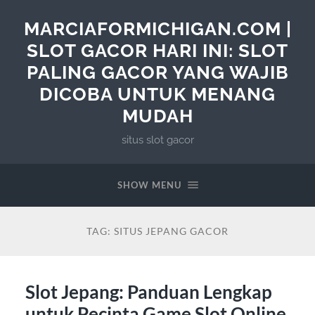
MARCIAFORMICHIGAN.COM |
SLOT GACOR HARI INI: SLOT
PALING GACOR YANG WAJIB
DICOBA UNTUK MENANG
MUDAH
situs slot gacor
SHOW MENU
TAG:
SITUS JEPANG GACOR
Slot Jepang: Panduan Lengkap
untuk Pecinta Game Slot Online