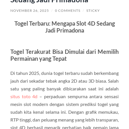
NOVEMBER 26, 2025
/
0 COMMENTS
/
STICKY
Togel Terbaru: Mengapa Slot 4D Sedang
Jadi Primadona
Togel Terakurat Bisa Dimulai dari Memilih
Permainan yang Tepat
Di tahun 2025, dunia togel terbaru sudah berkembang
jauh dari sekadar tebak angka 2D atau 3D biasa. Salah
satu yang paling banyak dibicarakan saat ini adalah
situs toto 4d
– perpaduan sempurna antara sensasi
mesin slot modern dengan sistem prediksi togel yang
sudah kita kenal selama ini. Dengan grafik memukau,
RTP tinggi, dan peluang menang yang lebih transparan,
slot 4D berhasil menarik perhatian baik pemain lama