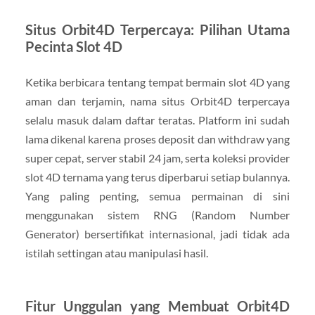
Situs Orbit4D Terpercaya: Pilihan Utama
Pecinta Slot 4D
Ketika berbicara tentang tempat bermain slot 4D yang
aman dan terjamin, nama situs Orbit4D terpercaya
selalu masuk dalam daftar teratas. Platform ini sudah
lama dikenal karena proses deposit dan withdraw yang
super cepat, server stabil 24 jam, serta koleksi provider
slot 4D ternama yang terus diperbarui setiap bulannya.
Yang paling penting, semua permainan di sini
menggunakan sistem RNG (Random Number
Generator) bersertifikat internasional, jadi tidak ada
istilah settingan atau manipulasi hasil.
Fitur Unggulan yang Membuat Orbit4D