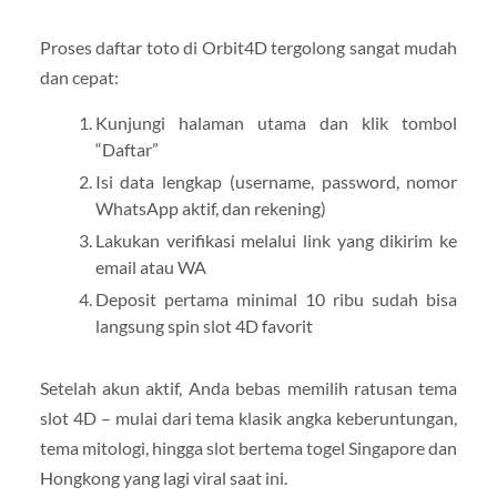
Proses daftar toto di Orbit4D tergolong sangat mudah
dan cepat:
Kunjungi halaman utama dan klik tombol
“Daftar”
Isi data lengkap (username, password, nomor
WhatsApp aktif, dan rekening)
Lakukan verifikasi melalui link yang dikirim ke
email atau WA
Deposit pertama minimal 10 ribu sudah bisa
langsung spin slot 4D favorit
Setelah akun aktif, Anda bebas memilih ratusan tema
slot 4D – mulai dari tema klasik angka keberuntungan,
tema mitologi, hingga slot bertema togel Singapore dan
Hongkong yang lagi viral saat ini.