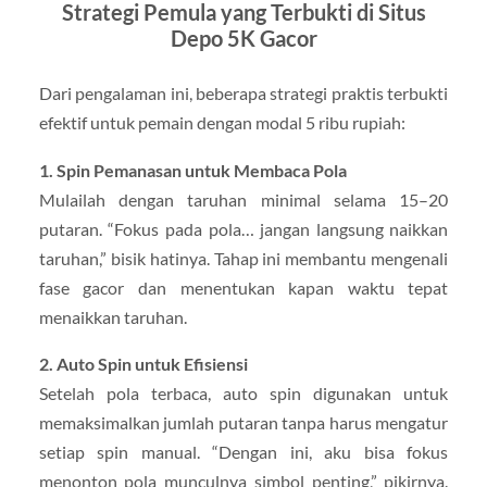
Strategi Pemula yang Terbukti di Situs
Depo 5K Gacor
Dari pengalaman ini, beberapa strategi praktis terbukti
efektif untuk pemain dengan modal 5 ribu rupiah:
1. Spin Pemanasan untuk Membaca Pola
Mulailah dengan taruhan minimal selama 15–20
putaran. “Fokus pada pola… jangan langsung naikkan
taruhan,” bisik hatinya. Tahap ini membantu mengenali
fase gacor dan menentukan kapan waktu tepat
menaikkan taruhan.
2. Auto Spin untuk Efisiensi
Setelah pola terbaca, auto spin digunakan untuk
memaksimalkan jumlah putaran tanpa harus mengatur
setiap spin manual. “Dengan ini, aku bisa fokus
menonton pola munculnya simbol penting,” pikirnya.