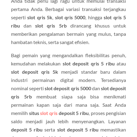
Anda tidak perlu lagi ragu untuk memulai transaksi
pertama Anda. Berbagai variasi transaksi terjangkau
seperti
slot qris 5k
,
slot qris 5000
, hingga
slot qris 5
ribu
dan
slot qris 5rb
dirancang khusus untuk
memberikan pengalaman bermain yang mulus, tanpa
hambatan teknis, serta sangat efisien.
Bagi pemain yang mengandalkan fleksibilitas penuh,
kemudahan melakukan
slot deposit qris 5 ribu
atau
slot deposit qris 5k
menjadi standar baru dalam
industri permainan digital modern. Tersedianya
nominal seperti
slot deposit qris 5000
dan
slot deposit
qris 5rb
membuat siapa saja bisa menikmati
permainan kapan saja dari mana saja. Saat Anda
memilih
situs
slot qris
deposit 5 ribu
, proses pengisian
saldo menjadi jauh lebih menyenangkan. Layanan
deposit 5 ribu
serta
slot deposit 5 ribu
memastikan