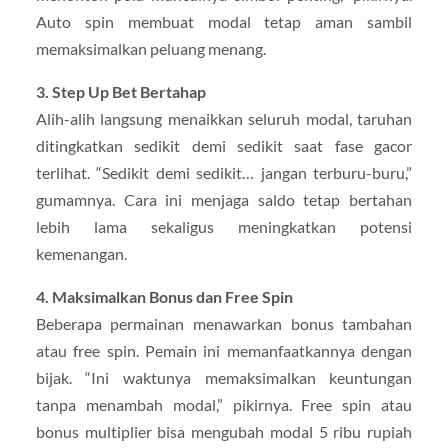
Auto spin membuat modal tetap aman sambil
memaksimalkan peluang menang.
3. Step Up Bet Bertahap
Alih-alih langsung menaikkan seluruh modal, taruhan
ditingkatkan sedikit demi sedikit saat fase gacor
terlihat. “Sedikit demi sedikit… jangan terburu-buru,”
gumamnya. Cara ini menjaga saldo tetap bertahan
lebih lama sekaligus meningkatkan potensi
kemenangan.
4. Maksimalkan Bonus dan Free Spin
Beberapa permainan menawarkan bonus tambahan
atau free spin. Pemain ini memanfaatkannya dengan
bijak. “Ini waktunya memaksimalkan keuntungan
tanpa menambah modal,” pikirnya. Free spin atau
bonus multiplier bisa mengubah modal 5 ribu rupiah