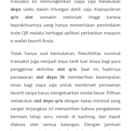
transaksi ini memungkinkan siapa saja melakukan
depo
saldo dalam hitungan detik saja. Kepopuleran
qris slot
semakin melonjak tinggi karena
kepraktisannya yang hanya memerlukan pemindaian
kode QR melalui berbagai aplikasi perbankan maupun
e-wallet favorit Anda.
Tidak hanya soal kemudahan, fleksibilitas nominal
transaksi juga menjadi daya tarik luar biasa bagi para
penggemar aktivitas
slot qris
. Saat ini, hadirnya
penawaran
slot depo 5k
memberikan kesempatan
emas bagi siapa saja untuk menikmati permainan
favorit tanpa harus mengeluarkan modal besar. Pilihan
melakukan
slot depo qris
dengan batas minimal yang
sangat terjangkau ini memastikan bahwa pengalaman
bermain tetap seru, ramah di kantong, dan dapat
diakses oleh semua kalangan. Dengan jaminan