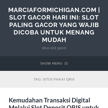
MARCIAFORMICHIGAN.COM |
SLOT GACOR HARI INI: SLOT
PALING GACOR YANG WAJIB
DICOBA UNTUK MENANG
MUDAH
situs slot gacor
SHOW MENU
TAG:
SITUS PAKAI QRIS
Kemudahan Transaksi Digital
Melalui Slot Deposit QRIS untuk