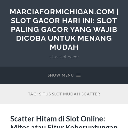
MARCIAFORMICHIGAN.COM |
SLOT GACOR HARI INI: SLOT
PALING GACOR YANG WAJIB
DICOBA UNTUK MENANG
MUDAH
situs slot gacor
SHOW MENU
TAG:
SITUS SLOT MUDAH SCATTER
Scatter Hitam di Slot Online:
Mitos atau Fitur Keberuntungan