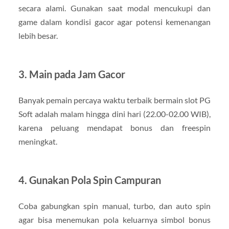
secara alami. Gunakan saat modal mencukupi dan
game dalam kondisi gacor agar potensi kemenangan
lebih besar.
3. Main pada Jam Gacor
Banyak pemain percaya waktu terbaik bermain slot PG
Soft adalah malam hingga dini hari (22.00-02.00 WIB),
karena peluang mendapat bonus dan freespin
meningkat.
4. Gunakan Pola Spin Campuran
Coba gabungkan spin manual, turbo, dan auto spin
agar bisa menemukan pola keluarnya simbol bonus