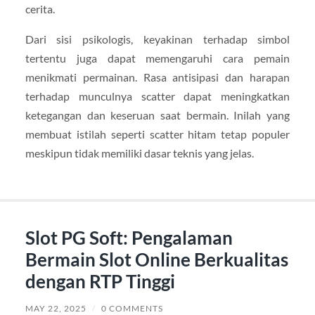
cerita.
Dari sisi psikologis, keyakinan terhadap simbol
tertentu juga dapat memengaruhi cara pemain
menikmati permainan. Rasa antisipasi dan harapan
terhadap munculnya scatter dapat meningkatkan
ketegangan dan keseruan saat bermain. Inilah yang
membuat istilah seperti scatter hitam tetap populer
meskipun tidak memiliki dasar teknis yang jelas.
Slot PG Soft: Pengalaman
Bermain Slot Online Berkualitas
dengan RTP Tinggi
MAY 22, 2025
/
0 COMMENTS