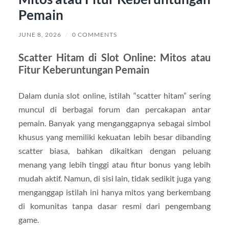
Pemain
JUNE 8, 2026
/
0 COMMENTS
Scatter Hitam di Slot Online: Mitos atau
Fitur Keberuntungan Pemain
Dalam dunia slot online, istilah “scatter hitam” sering
muncul di berbagai forum dan percakapan antar
pemain. Banyak yang menganggapnya sebagai simbol
khusus yang memiliki kekuatan lebih besar dibanding
scatter biasa, bahkan dikaitkan dengan peluang
menang yang lebih tinggi atau fitur bonus yang lebih
mudah aktif. Namun, di sisi lain, tidak sedikit juga yang
menganggap istilah ini hanya mitos yang berkembang
di komunitas tanpa dasar resmi dari pengembang
game.