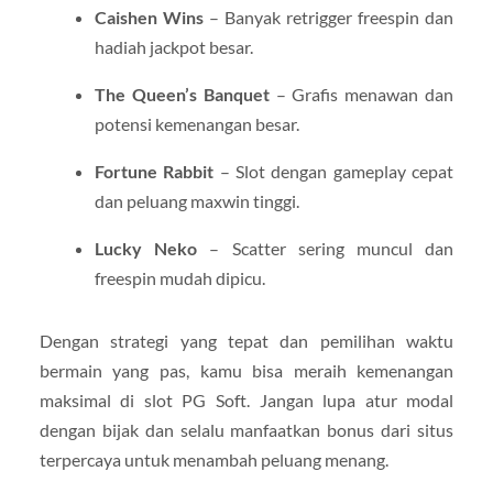
Caishen Wins
– Banyak retrigger freespin dan
hadiah jackpot besar.
The Queen’s Banquet
– Grafis menawan dan
potensi kemenangan besar.
Fortune Rabbit
– Slot dengan gameplay cepat
dan peluang maxwin tinggi.
Lucky Neko
– Scatter sering muncul dan
freespin mudah dipicu.
Dengan strategi yang tepat dan pemilihan waktu
bermain yang pas, kamu bisa meraih kemenangan
maksimal di slot PG Soft. Jangan lupa atur modal
dengan bijak dan selalu manfaatkan bonus dari situs
terpercaya untuk menambah peluang menang.