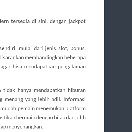
ern tersedia di sini, dengan jackpot
ndiri, mulai dari jenis slot, bonus,
n disarankan membandingkan beberapa
 agar bisa mendapatkan pengalaman
n tidak hanya mendapatkan hiburan
g menang yang lebih adil. Informasi
permudah pemain menemukan platform
stikan bermain dengan bijak dan pilih
tetap menyenangkan.