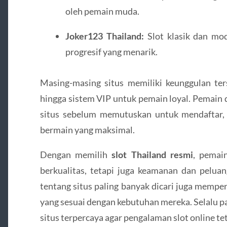
oleh pemain muda.
Joker123 Thailand:
Slot klasik dan mod
progresif yang menarik.
Masing-masing situs memiliki keunggulan terse
hingga sistem VIP untuk pemain loyal. Pemai
situs sebelum memutuskan untuk mendaftar,
bermain yang maksimal.
Dengan memilih
slot Thailand resmi
, pemai
berkualitas, tetapi juga keamanan dan peluan
tentang situs paling banyak dicari juga mem
yang sesuai dengan kebutuhan mereka. Selalu pa
situs terpercaya agar pengalaman slot online 