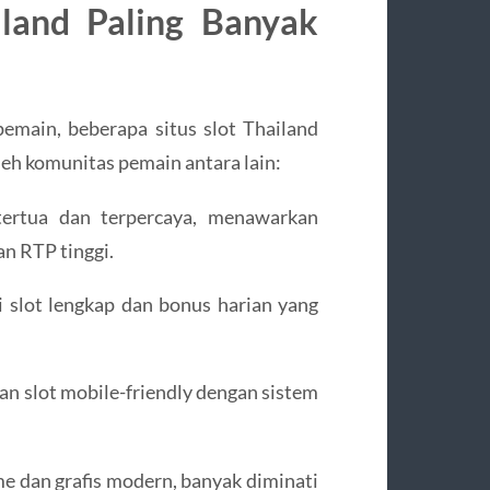
iland Paling Banyak
emain, beberapa situs slot Thailand
leh komunitas pemain antara lain:
tertua dan terpercaya, menawarkan
an RTP tinggi.
i slot lengkap dan bonus harian yang
 slot mobile-friendly dengan sistem
e dan grafis modern, banyak diminati