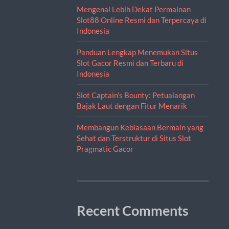
Mengenal Lebih Dekat Permainan
Slot88 Online Resmi dan Terpercaya di
Indonesia
Panduan Lengkap Menemukan Situs
Slot Gacor Resmi dan Terbaru di
Indonesia
Slot Captain’s Bounty: Petualangan
Bajak Laut dengan Fitur Menarik
Membangun Kebiasaan Bermain yang
Sehat dan Terstruktur di Situs Slot
Pragmatic Gacor
Recent Comments