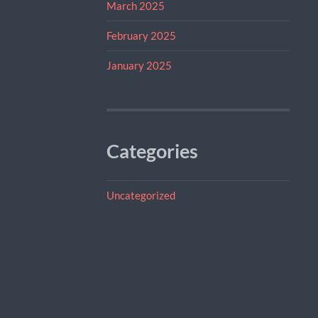
March 2025
February 2025
January 2025
Categories
Uncategorized