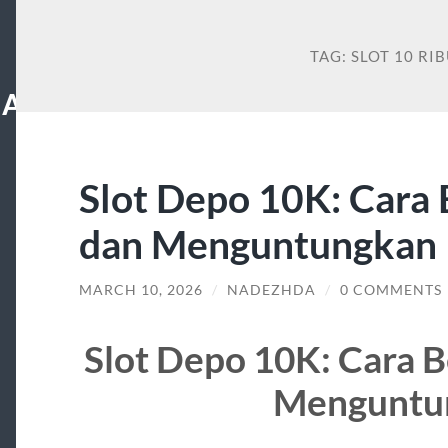
TAG:
SLOT 10 RI
GAN.COM
Slot Depo 10K: Cara
dan Menguntungkan
MARCH 10, 2026
/
NADEZHDA
/
0 COMMENTS
Slot Depo 10K: Cara 
Menguntu