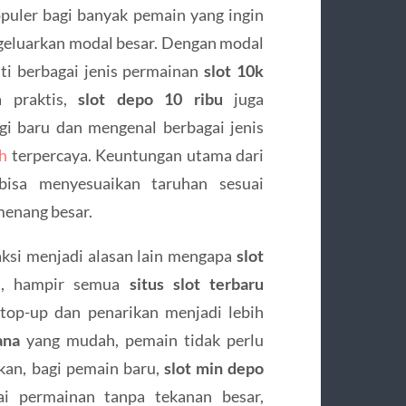
opuler bagi banyak pemain yang ingin
ngeluarkan modal besar. Dengan modal
ti berbagai jenis permainan
slot 10k
a praktis,
slot depo 10 ribu
juga
i baru dan mengenal berbagai jenis
ah
terpercaya. Keuntungan utama dari
 bisa menyesuaikan taruhan sesuai
menang besar.
aksi menjadi alasan lain mengapa
slot
ni, hampir semua
situs slot terbaru
top-up dan penarikan menjadi lebih
ana
yang mudah, pemain tidak perlu
hkan, bagi pemain baru,
slot min depo
 permainan tanpa tekanan besar,