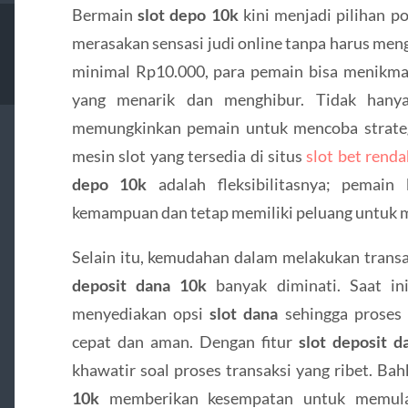
Bermain
slot depo 10k
kini menjadi pilihan p
merasakan sensasi judi online tanpa harus me
minimal Rp10.000, para pemain bisa menikma
yang menarik dan menghibur. Tidak hany
memungkinkan pemain untuk mencoba strateg
mesin slot yang tersedia di situs
slot bet rend
depo 10k
adalah fleksibilitasnya; pemain
kemampuan dan tetap memiliki peluang untuk 
Selain itu, kemudahan dalam melakukan trans
deposit dana 10k
banyak diminati. Saat i
menyediakan opsi
slot dana
sehingga proses 
cepat dan aman. Dengan fitur
slot deposit d
khawatir soal proses transaksi yang ribet. Ba
10k
memberikan kesempatan untuk memulai