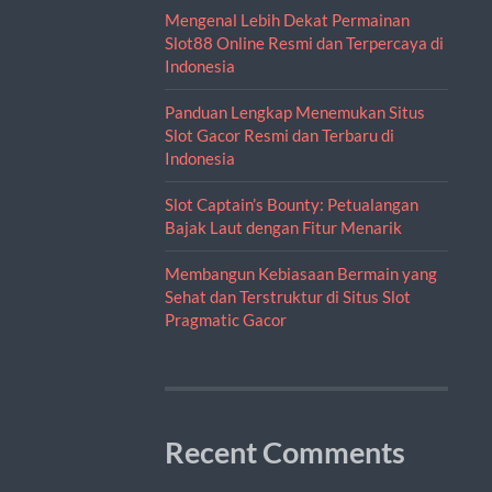
Mengenal Lebih Dekat Permainan
Slot88 Online Resmi dan Terpercaya di
Indonesia
Panduan Lengkap Menemukan Situs
Slot Gacor Resmi dan Terbaru di
Indonesia
Slot Captain’s Bounty: Petualangan
Bajak Laut dengan Fitur Menarik
Membangun Kebiasaan Bermain yang
Sehat dan Terstruktur di Situs Slot
Pragmatic Gacor
Recent Comments