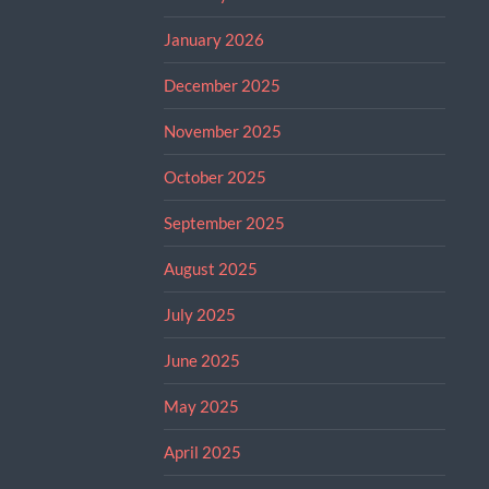
January 2026
December 2025
November 2025
October 2025
September 2025
August 2025
July 2025
June 2025
May 2025
April 2025