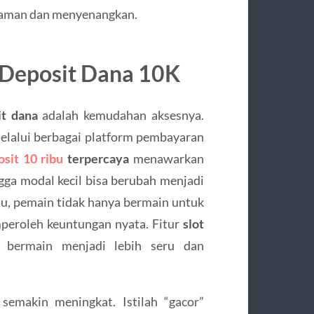
yaman dan menyenangkan.
 Deposit Dana 10K
it dana
adalah kemudahan aksesnya.
elalui berbagai platform pembayaran
osit 10 ribu
terpercaya
menawarkan
ngga modal kecil bisa berubah menjadi
tu, pemain tidak hanya bermain untuk
mperoleh keuntungan nyata. Fitur
slot
bermain menjadi lebih seru dan
semakin meningkat. Istilah “gacor”