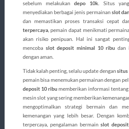
sebelum melakukan
depo 10k
. Situs yan
menyediakan berbagai jenis permainan
slot da
dan memastikan proses transaksi cepat 
terpercaya
, pemain dapat menikmati permaina
akan risiko penipuan. Hal ini sangat penti
mencoba
slot deposit minimal 10 ribu
dan i
dengan aman.
Tidak kalah penting, selalu update dengan
situs
pemain bisa menemukan permainan dengan pel
deposit 10 ribu
memberikan informasi tentan
mesin slot yang sering memberikan kemenangan
mengoptimalkan strategi bermain dan me
kemenangan yang lebih besar. Dengan kombi
terpercaya, pengalaman bermain
slot deposi