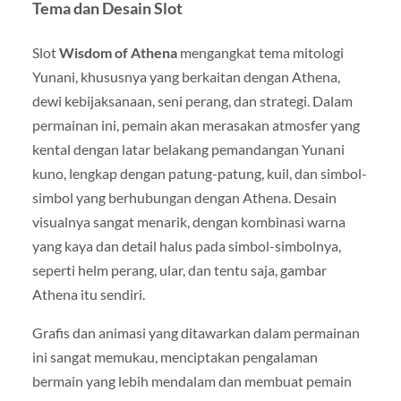
Tema dan Desain Slot
Slot
Wisdom of Athena
mengangkat tema mitologi
Yunani, khususnya yang berkaitan dengan Athena,
dewi kebijaksanaan, seni perang, dan strategi. Dalam
permainan ini, pemain akan merasakan atmosfer yang
kental dengan latar belakang pemandangan Yunani
kuno, lengkap dengan patung-patung, kuil, dan simbol-
simbol yang berhubungan dengan Athena. Desain
visualnya sangat menarik, dengan kombinasi warna
yang kaya dan detail halus pada simbol-simbolnya,
seperti helm perang, ular, dan tentu saja, gambar
Athena itu sendiri.
Grafis dan animasi yang ditawarkan dalam permainan
ini sangat memukau, menciptakan pengalaman
bermain yang lebih mendalam dan membuat pemain