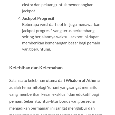
ekstra dan peluang untuk memenangkan
jackpot.
Jackpot Progresif
Beberapa versi dari slot ini juga menawarkan
jackpot progresif, yang terus berkembang
seiring berjalannya waktu. Jackpot ini dapat
memberikan kemenangan besar bagi pemain
yang beruntung.
Kelebihan dan Kelemahan
Salah satu kelebihan utama dari
Wisdom of Athena
adalah tema mitologi Yunani yang sangat menarik,
yang memberikan kesan eksklusif dan edukatif bagi
pemain. Selain itu, fitur-fitur bonus yang tersedia
menjadikan permainan ini sangat menghibur dan
menawarkan peluang kemenangan yang cukup besar.