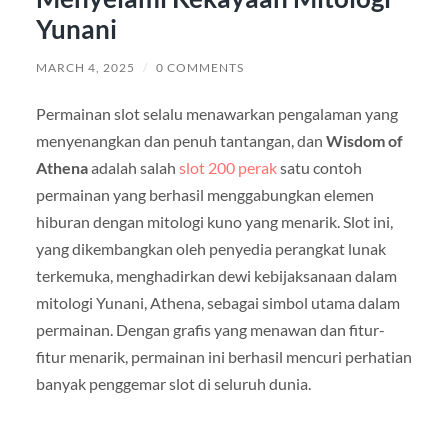
Yunani
MARCH 4, 2025
/
0 COMMENTS
Permainan slot selalu menawarkan pengalaman yang
menyenangkan dan penuh tantangan, dan
Wisdom of
Athena
adalah salah
slot 200 perak
satu contoh
permainan yang berhasil menggabungkan elemen
hiburan dengan mitologi kuno yang menarik. Slot ini,
yang dikembangkan oleh penyedia perangkat lunak
terkemuka, menghadirkan dewi kebijaksanaan dalam
mitologi Yunani, Athena, sebagai simbol utama dalam
permainan. Dengan grafis yang menawan dan fitur-
fitur menarik, permainan ini berhasil mencuri perhatian
banyak penggemar slot di seluruh dunia.