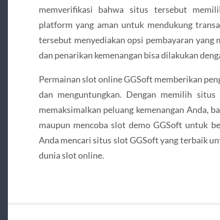
memverifikasi bahwa situs tersebut memil
platform yang aman untuk mendukung transak
tersebut menyediakan opsi pembayaran yang m
dan penarikan kemenangan bisa dilakukan denga
Permainan slot online GGSoft memberikan pe
dan menguntungkan. Dengan memilih situs 
memaksimalkan peluang kemenangan Anda, bai
maupun mencoba slot demo GGSoft untuk berla
Anda mencari situs slot GGSoft yang terbaik 
dunia slot online.