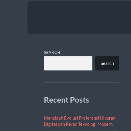
SEARCH
Search
Recent Posts
Menelaah Evolusi Preferensi Hiburan
Digital dan Peran Teknologi Modern