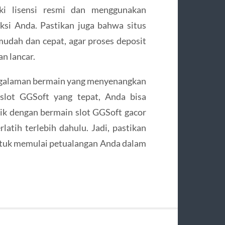
iki lisensi resmi dan menggunakan
si Anda. Pastikan juga bahwa situs
udah dan cepat, agar proses deposit
n lancar.
ngalaman bermain yang menyenangkan
slot GGSoft yang tepat, Anda bisa
k dengan bermain slot GGSoft gacor
tih terlebih dahulu. Jadi, pastikan
untuk memulai petualangan Anda dalam