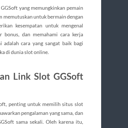
mo GGSoft yang memungkinkan pemain
um memutuskan untuk bermain dengan
rikan kesempatan untuk mengenal
tur bonus, dan memahami cara kerja
ni adalah cara yang sangat baik bagi
 di dunia slot online.
an Link Slot GGSoft
t, penting untuk memilih situs slot
enawarkan pengalaman yang sama, dan
Soft sama sekali. Oleh karena itu,