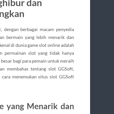
ghibur dan
ngkan
at, dengan berbagai macam penyedia
an bermain yang lebih menarik dan
enal di dunia game slot online adalah
n permainan slot yang tidak hanya
besar bagi para pemain untuk meraih
akan membahas tentang slot GGSoft,
a cara menemukan situs slot GGSoft
me yang Menarik dan