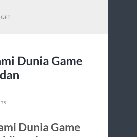
SOFT
ami Dunia Game
 dan
TS
lami Dunia Game