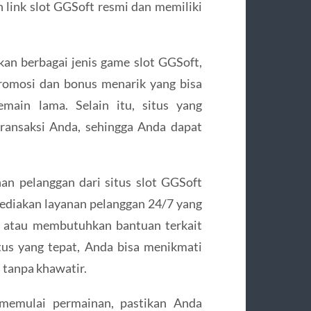
 link slot GGSoft resmi dan memiliki
an berbagai jenis game slot GGSoft,
romosi dan bonus menarik yang bisa
ain lama. Selain itu, situs yang
ransaksi Anda, sehingga Anda dapat
an pelanggan dari situs slot GGSoft
yediakan layanan pelanggan 24/7 yang
 atau membutuhkan bantuan terkait
tus yang tepat, Anda bisa menikmati
 tanpa khawatir.
 memulai permainan, pastikan Anda