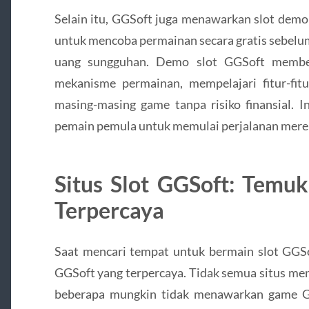
Selain itu, GGSoft juga menawarkan slot de
untuk mencoba permainan secara gratis sebel
uang sungguhan. Demo slot GGSoft membe
mekanisme permainan, mempelajari fitur-fi
masing-masing game tanpa risiko finansial. I
pemain pemula untuk memulai perjalanan mereka
Situs Slot GGSoft: Temuk
Terpercaya
Saat mencari tempat untuk bermain slot GGSof
GGSoft yang terpercaya. Tidak semua situs m
beberapa mungkin tidak menawarkan game GG