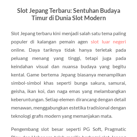
Slot Jepang Terbaru: Sentuhan Budaya
Timur di Dunia Slot Modern
Slot Jepang terbaru kini menjadi salah satu tema paling
populer di kalangan pemain agen
slot luar negeri
online. Daya tariknya tidak hanya terletak pada
peluang menang yang tinggi, tetapi juga pada
keindahan visual dan nuansa budaya yang begitu
kental. Game bertema Jepang biasanya menampilkan
simbol-simbol khas seperti bunga sakura, samurai,
geisha, ikan koi, dan naga emas yang melambangkan
keberuntungan. Setiap elemen dirancang dengan detail
menawan, menggabungkan estetika tradisional dengan
teknologi grafis modern yang memanjakan mata.
Pengembang slot besar seperti PG Soft, Pragmatic