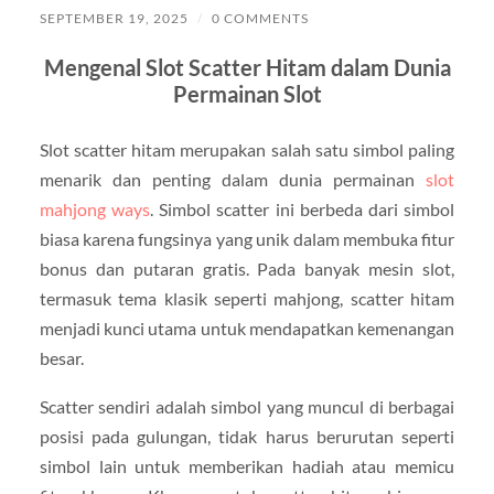
SEPTEMBER 19, 2025
/
0 COMMENTS
Mengenal Slot Scatter Hitam dalam Dunia
Permainan Slot
Slot scatter hitam merupakan salah satu simbol paling
menarik dan penting dalam dunia permainan
slot
mahjong ways
. Simbol scatter ini berbeda dari simbol
biasa karena fungsinya yang unik dalam membuka fitur
bonus dan putaran gratis. Pada banyak mesin slot,
termasuk tema klasik seperti mahjong, scatter hitam
menjadi kunci utama untuk mendapatkan kemenangan
besar.
Scatter sendiri adalah simbol yang muncul di berbagai
posisi pada gulungan, tidak harus berurutan seperti
simbol lain untuk memberikan hadiah atau memicu