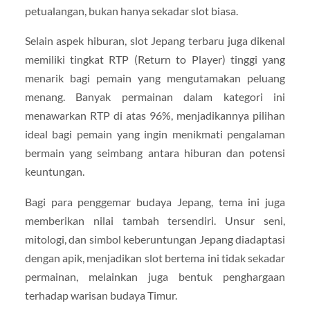
petualangan, bukan hanya sekadar slot biasa.
Selain aspek hiburan, slot Jepang terbaru juga dikenal
memiliki tingkat RTP (Return to Player) tinggi yang
menarik bagi pemain yang mengutamakan peluang
menang. Banyak permainan dalam kategori ini
menawarkan RTP di atas 96%, menjadikannya pilihan
ideal bagi pemain yang ingin menikmati pengalaman
bermain yang seimbang antara hiburan dan potensi
keuntungan.
Bagi para penggemar budaya Jepang, tema ini juga
memberikan nilai tambah tersendiri. Unsur seni,
mitologi, dan simbol keberuntungan Jepang diadaptasi
dengan apik, menjadikan slot bertema ini tidak sekadar
permainan, melainkan juga bentuk penghargaan
terhadap warisan budaya Timur.