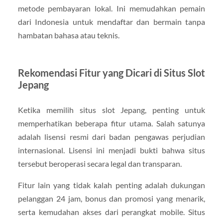
metode pembayaran lokal. Ini memudahkan pemain
dari Indonesia untuk mendaftar dan bermain tanpa
hambatan bahasa atau teknis.
Rekomendasi Fitur yang Dicari di Situs Slot
Jepang
Ketika memilih situs slot Jepang, penting untuk
memperhatikan beberapa fitur utama. Salah satunya
adalah lisensi resmi dari badan pengawas perjudian
internasional. Lisensi ini menjadi bukti bahwa situs
tersebut beroperasi secara legal dan transparan.
Fitur lain yang tidak kalah penting adalah dukungan
pelanggan 24 jam, bonus dan promosi yang menarik,
serta kemudahan akses dari perangkat mobile. Situs