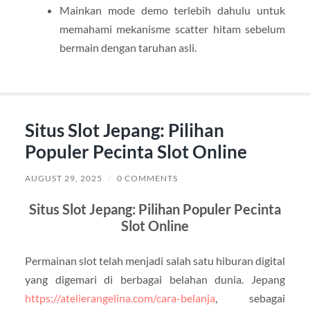
Mainkan mode demo terlebih dahulu untuk
memahami mekanisme scatter hitam sebelum
bermain dengan taruhan asli.
Situs Slot Jepang: Pilihan
Populer Pecinta Slot Online
AUGUST 29, 2025
/
0 COMMENTS
Situs Slot Jepang: Pilihan Populer Pecinta
Slot Online
Permainan slot telah menjadi salah satu hiburan digital
yang digemari di berbagai belahan dunia. Jepang
https://atelierangelina.com/cara-belanja
, sebagai