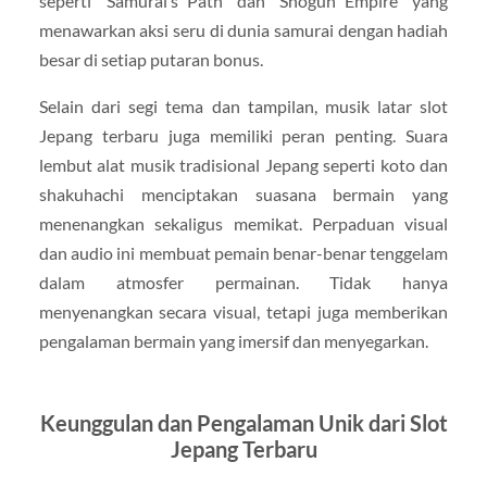
seperti “Samurai’s Path” dan “Shogun Empire” yang
menawarkan aksi seru di dunia samurai dengan hadiah
besar di setiap putaran bonus.
Selain dari segi tema dan tampilan, musik latar slot
Jepang terbaru juga memiliki peran penting. Suara
lembut alat musik tradisional Jepang seperti koto dan
shakuhachi menciptakan suasana bermain yang
menenangkan sekaligus memikat. Perpaduan visual
dan audio ini membuat pemain benar-benar tenggelam
dalam atmosfer permainan. Tidak hanya
menyenangkan secara visual, tetapi juga memberikan
pengalaman bermain yang imersif dan menyegarkan.
Keunggulan dan Pengalaman Unik dari Slot
Jepang Terbaru