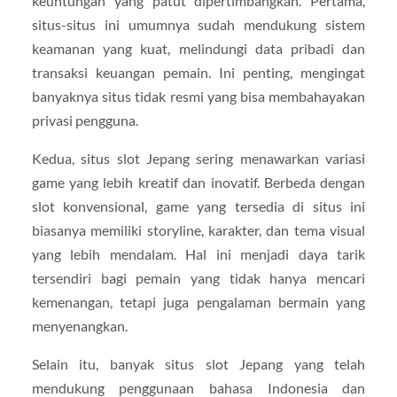
keuntungan yang patut dipertimbangkan. Pertama,
situs-situs ini umumnya sudah mendukung sistem
keamanan yang kuat, melindungi data pribadi dan
transaksi keuangan pemain. Ini penting, mengingat
banyaknya situs tidak resmi yang bisa membahayakan
privasi pengguna.
Kedua, situs slot Jepang sering menawarkan variasi
game yang lebih kreatif dan inovatif. Berbeda dengan
slot konvensional, game yang tersedia di situs ini
biasanya memiliki storyline, karakter, dan tema visual
yang lebih mendalam. Hal ini menjadi daya tarik
tersendiri bagi pemain yang tidak hanya mencari
kemenangan, tetapi juga pengalaman bermain yang
menyenangkan.
Selain itu, banyak situs slot Jepang yang telah
mendukung penggunaan bahasa Indonesia dan