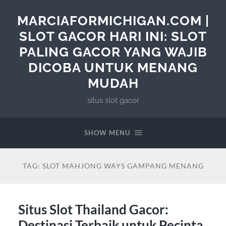
MARCIAFORMICHIGAN.COM |
SLOT GACOR HARI INI: SLOT
PALING GACOR YANG WAJIB
DICOBA UNTUK MENANG
MUDAH
situs slot gacor
SHOW MENU
TAG:
SLOT MAHJONG WAYS GAMPANG MENANG
Situs Slot Thailand Gacor:
Destinasi Terbaik untuk Pecinta