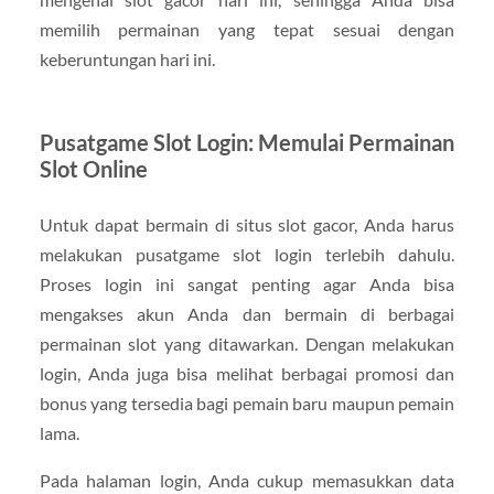
memilih permainan yang tepat sesuai dengan
keberuntungan hari ini.
Pusatgame Slot Login: Memulai Permainan
Slot Online
Untuk dapat bermain di situs slot gacor, Anda harus
melakukan pusatgame slot login terlebih dahulu.
Proses login ini sangat penting agar Anda bisa
mengakses akun Anda dan bermain di berbagai
permainan slot yang ditawarkan. Dengan melakukan
login, Anda juga bisa melihat berbagai promosi dan
bonus yang tersedia bagi pemain baru maupun pemain
lama.
Pada halaman login, Anda cukup memasukkan data