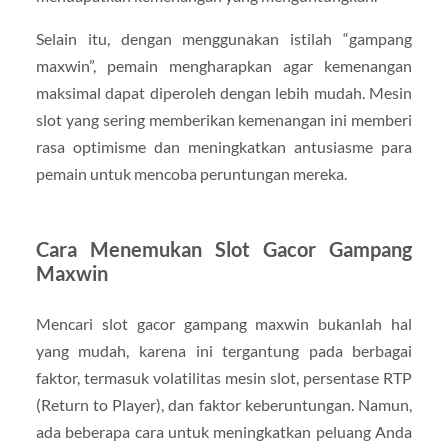
Selain itu, dengan menggunakan istilah “gampang
maxwin”, pemain mengharapkan agar kemenangan
maksimal dapat diperoleh dengan lebih mudah. Mesin
slot yang sering memberikan kemenangan ini memberi
rasa optimisme dan meningkatkan antusiasme para
pemain untuk mencoba peruntungan mereka.
Cara Menemukan Slot Gacor Gampang
Maxwin
Mencari slot gacor gampang maxwin bukanlah hal
yang mudah, karena ini tergantung pada berbagai
faktor, termasuk volatilitas mesin slot, persentase RTP
(Return to Player), dan faktor keberuntungan. Namun,
ada beberapa cara untuk meningkatkan peluang Anda