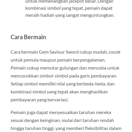
untuk memenangkan jackpot besar. Dengan
kombinasi simbol yang tepat, pemain dapat
meraih hadiah yang sangat menguntungkan.
Cara Bermain
Cara bermain Gem Saviour Sword cukup mudah, cocok
untuk pemula maupun pemain berpengalaman.
Pemain cukup memutar gulungan dan mencoba untuk
mencocokkan simbol-simbol pada garis pembayaran.
Setiap simbol memiliki nilai yang berbeda-beda, dan
kombinasi simbol yang tepat akan menghasilkan
pembayaran yang bervariasi.
Pemain juga dapat menyesuaikan taruhan mereka
sesuai dengan keinginan, mulai dari taruhan rendah
hingga taruhan tinggi, yang memberi fleksibilitas dalam