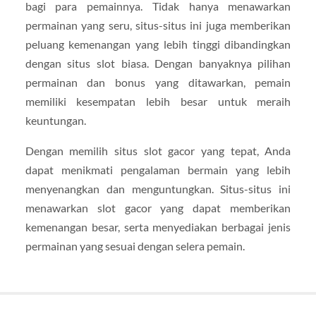
bagi para pemainnya. Tidak hanya menawarkan
permainan yang seru, situs-situs ini juga memberikan
peluang kemenangan yang lebih tinggi dibandingkan
dengan situs slot biasa. Dengan banyaknya pilihan
permainan dan bonus yang ditawarkan, pemain
memiliki kesempatan lebih besar untuk meraih
keuntungan.
Dengan memilih situs slot gacor yang tepat, Anda
dapat menikmati pengalaman bermain yang lebih
menyenangkan dan menguntungkan. Situs-situs ini
menawarkan slot gacor yang dapat memberikan
kemenangan besar, serta menyediakan berbagai jenis
permainan yang sesuai dengan selera pemain.