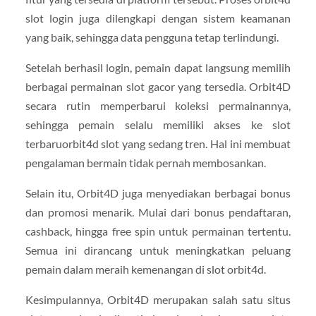
slot login juga dilengkapi dengan sistem keamanan
yang baik, sehingga data pengguna tetap terlindungi.
Setelah berhasil login, pemain dapat langsung memilih
berbagai permainan slot gacor yang tersedia. Orbit4D
secara rutin memperbarui koleksi permainannya,
sehingga pemain selalu memiliki akses ke slot
terbaruorbit4d slot yang sedang tren. Hal ini membuat
pengalaman bermain tidak pernah membosankan.
Selain itu, Orbit4D juga menyediakan berbagai bonus
dan promosi menarik. Mulai dari bonus pendaftaran,
cashback, hingga free spin untuk permainan tertentu.
Semua ini dirancang untuk meningkatkan peluang
pemain dalam meraih kemenangan di slot orbit4d.
Kesimpulannya, Orbit4D merupakan salah satu situs