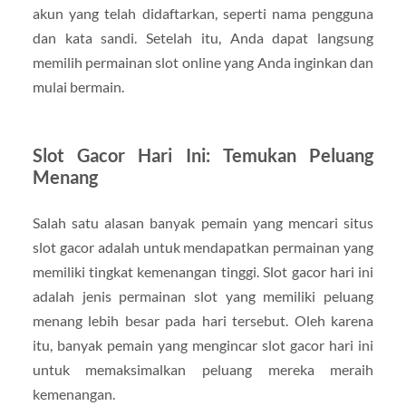
akun yang telah didaftarkan, seperti nama pengguna
dan kata sandi. Setelah itu, Anda dapat langsung
memilih permainan slot online yang Anda inginkan dan
mulai bermain.
Slot Gacor Hari Ini: Temukan Peluang
Menang
Salah satu alasan banyak pemain yang mencari situs
slot gacor adalah untuk mendapatkan permainan yang
memiliki tingkat kemenangan tinggi. Slot gacor hari ini
adalah jenis permainan slot yang memiliki peluang
menang lebih besar pada hari tersebut. Oleh karena
itu, banyak pemain yang mengincar slot gacor hari ini
untuk memaksimalkan peluang mereka meraih
kemenangan.