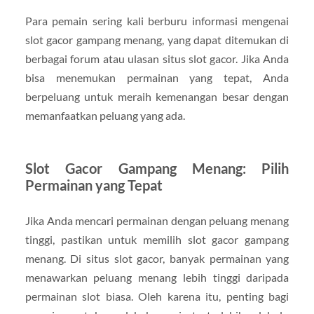
Para pemain sering kali berburu informasi mengenai
slot gacor gampang menang, yang dapat ditemukan di
berbagai forum atau ulasan situs slot gacor. Jika Anda
bisa menemukan permainan yang tepat, Anda
berpeluang untuk meraih kemenangan besar dengan
memanfaatkan peluang yang ada.
Slot Gacor Gampang Menang: Pilih
Permainan yang Tepat
Jika Anda mencari permainan dengan peluang menang
tinggi, pastikan untuk memilih slot gacor gampang
menang. Di situs slot gacor, banyak permainan yang
menawarkan peluang menang lebih tinggi daripada
permainan slot biasa. Oleh karena itu, penting bagi