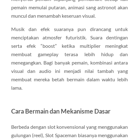
pemain memulai putaran, animasi sang astronot akan
muncul dan menambah keseruan visual.
Musik dan efek suaranya pun dirancang untuk
menciptakan atmosfer futuristik. Suara dentingan
serta efek “boost” ketika multiplier meningkat
membuat gameplay terasa lebih hidup dan
menegangkan. Bagi banyak pemain, kombinasi antara
visual dan audio ini menjadi nilai tambah yang
membuat mereka betah bermain dalam waktu lebih
lama.
Cara Bermain dan Mekanisme Dasar
Berbeda dengan slot konvensional yang menggunakan
gulungan (reel), Slot Spaceman biasanya menggunakan