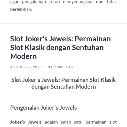
agar pengalaman tetap menyenangkan dan tidak
berlebihan.
Slot Joker’s Jewels: Permainan
Slot Klasik dengan Sentuhan
Modern
AUGUST 28, 2025
/
0 COMMENTS
Slot Joker’s Jewels: Permainan Slot Klasik
dengan Sentuhan Modern
Pengenalan Joker’s Jewels
Joker’s Jewels
adalah salah satu permainan slot