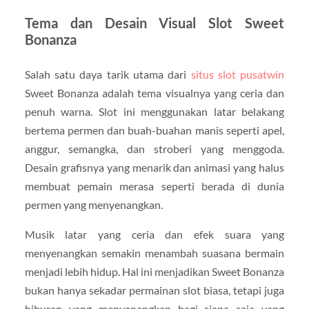
Tema dan Desain Visual Slot Sweet
Bonanza
Salah satu daya tarik utama dari
situs slot pusatwin
Sweet Bonanza adalah tema visualnya yang ceria dan
penuh warna. Slot ini menggunakan latar belakang
bertema permen dan buah-buahan manis seperti apel,
anggur, semangka, dan stroberi yang menggoda.
Desain grafisnya yang menarik dan animasi yang halus
membuat pemain merasa seperti berada di dunia
permen yang menyenangkan.
Musik latar yang ceria dan efek suara yang
menyenangkan semakin menambah suasana bermain
menjadi lebih hidup. Hal ini menjadikan Sweet Bonanza
bukan hanya sekadar permainan slot biasa, tetapi juga
hiburan yang menyenangkan bagi siapa saja yang