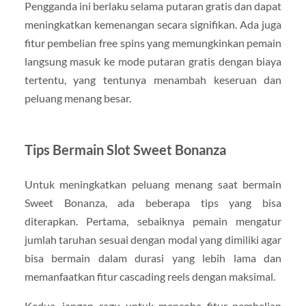
Pengganda ini berlaku selama putaran gratis dan dapat
meningkatkan kemenangan secara signifikan. Ada juga
fitur pembelian free spins yang memungkinkan pemain
langsung masuk ke mode putaran gratis dengan biaya
tertentu, yang tentunya menambah keseruan dan
peluang menang besar.
Tips Bermain Slot Sweet Bonanza
Untuk meningkatkan peluang menang saat bermain
Sweet Bonanza, ada beberapa tips yang bisa
diterapkan. Pertama, sebaiknya pemain mengatur
jumlah taruhan sesuai dengan modal yang dimiliki agar
bisa bermain dalam durasi yang lebih lama dan
memanfaatkan fitur cascading reels dengan maksimal.
Kedua, jangan ragu untuk mencoba fitur pembelian