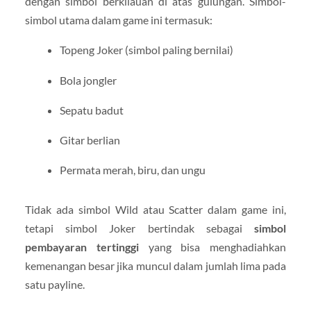
dengan simbol berkilauan di atas gulungan. Simbol-
simbol utama dalam game ini termasuk:
Topeng Joker (simbol paling bernilai)
Bola jongler
Sepatu badut
Gitar berlian
Permata merah, biru, dan ungu
Tidak ada simbol Wild atau Scatter dalam game ini,
tetapi simbol Joker bertindak sebagai
simbol
pembayaran tertinggi
yang bisa menghadiahkan
kemenangan besar jika muncul dalam jumlah lima pada
satu payline.