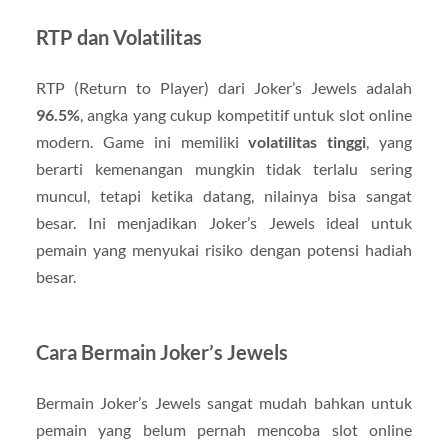
RTP dan Volatilitas
RTP (Return to Player) dari Joker’s Jewels adalah
96.5%
, angka yang cukup kompetitif untuk slot online
modern. Game ini memiliki
volatilitas tinggi
, yang
berarti kemenangan mungkin tidak terlalu sering
muncul, tetapi ketika datang, nilainya bisa sangat
besar. Ini menjadikan Joker’s Jewels ideal untuk
pemain yang menyukai risiko dengan potensi hadiah
besar.
Cara Bermain Joker’s Jewels
Bermain Joker’s Jewels sangat mudah bahkan untuk
pemain yang belum pernah mencoba slot online