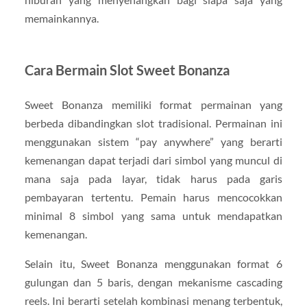
memainkannya.
Cara Bermain Slot Sweet Bonanza
Sweet Bonanza memiliki format permainan yang
berbeda dibandingkan slot tradisional. Permainan ini
menggunakan sistem “pay anywhere” yang berarti
kemenangan dapat terjadi dari simbol yang muncul di
mana saja pada layar, tidak harus pada garis
pembayaran tertentu. Pemain harus mencocokkan
minimal 8 simbol yang sama untuk mendapatkan
kemenangan.
Selain itu, Sweet Bonanza menggunakan format 6
gulungan dan 5 baris, dengan mekanisme cascading
reels. Ini berarti setelah kombinasi menang terbentuk,