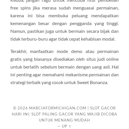
free spins jika merasa sudah menguasai permainan,
karena ini bisa membuka peluang mendapatkan
kemenangan besar dengan pengganda yang tinggi.
Namun, pastikan juga untuk bermain secara bijak dan
tidak terburu-buru agar tidak cepat kehabisan modal.
Terakhir, manfaatkan mode demo atau permainan
gratis yang biasanya disediakan oleh situs judi online
untuk berlatih sebelum bermain dengan uang asli. Hal
ini penting agar memahami mekanisme permainan dan
strategi terbaik yang cocok untuk Sweet Bonanza.
© 2026
MARCIAFORMICHIGAN.COM | SLOT GACOR
HARI INI: SLOT PALING GACOR YANG WAJIB DICOBA
UNTUK MENANG MUDAH
—
UP ↑