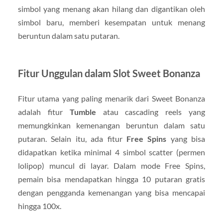
simbol yang menang akan hilang dan digantikan oleh
simbol baru, memberi kesempatan untuk menang
beruntun dalam satu putaran.
Fitur Unggulan dalam Slot Sweet Bonanza
Fitur utama yang paling menarik dari Sweet Bonanza
adalah fitur
Tumble
atau cascading reels yang
memungkinkan kemenangan beruntun dalam satu
putaran. Selain itu, ada fitur
Free Spins
yang bisa
didapatkan ketika minimal 4 simbol scatter (permen
lolipop) muncul di layar. Dalam mode Free Spins,
pemain bisa mendapatkan hingga 10 putaran gratis
dengan pengganda kemenangan yang bisa mencapai
hingga 100x.