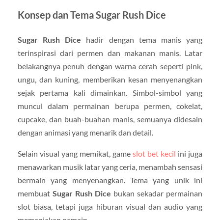
Konsep dan Tema Sugar Rush Dice
Sugar Rush Dice
hadir dengan tema manis yang
terinspirasi dari permen dan makanan manis. Latar
belakangnya penuh dengan warna cerah seperti pink,
ungu, dan kuning, memberikan kesan menyenangkan
sejak pertama kali dimainkan. Simbol-simbol yang
muncul dalam permainan berupa permen, cokelat,
cupcake, dan buah-buahan manis, semuanya didesain
dengan animasi yang menarik dan detail.
Selain visual yang memikat, game
slot bet kecil
ini juga
menawarkan musik latar yang ceria, menambah sensasi
bermain yang menyenangkan. Tema yang unik ini
membuat
Sugar Rush Dice
bukan sekadar permainan
slot biasa, tetapi juga hiburan visual dan audio yang
memanjakan pemain.