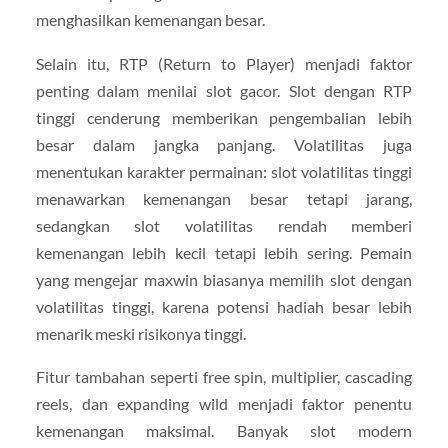
menghasilkan kemenangan besar.
Selain itu, RTP (Return to Player) menjadi faktor
penting dalam menilai slot gacor. Slot dengan RTP
tinggi cenderung memberikan pengembalian lebih
besar dalam jangka panjang. Volatilitas juga
menentukan karakter permainan: slot volatilitas tinggi
menawarkan kemenangan besar tetapi jarang,
sedangkan slot volatilitas rendah memberi
kemenangan lebih kecil tetapi lebih sering. Pemain
yang mengejar maxwin biasanya memilih slot dengan
volatilitas tinggi, karena potensi hadiah besar lebih
menarik meski risikonya tinggi.
Fitur tambahan seperti free spin, multiplier, cascading
reels, dan expanding wild menjadi faktor penentu
kemenangan maksimal. Banyak slot modern