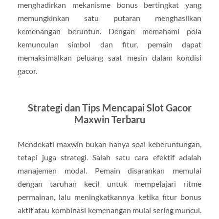
menghadirkan mekanisme bonus bertingkat yang
memungkinkan satu putaran menghasilkan
kemenangan beruntun. Dengan memahami pola
kemunculan simbol dan fitur, pemain dapat
memaksimalkan peluang saat mesin dalam kondisi
gacor.
Strategi dan Tips Mencapai Slot Gacor
Maxwin Terbaru
Mendekati maxwin bukan hanya soal keberuntungan,
tetapi juga strategi. Salah satu cara efektif adalah
manajemen modal. Pemain disarankan memulai
dengan taruhan kecil untuk mempelajari ritme
permainan, lalu meningkatkannya ketika fitur bonus
aktif atau kombinasi kemenangan mulai sering muncul.