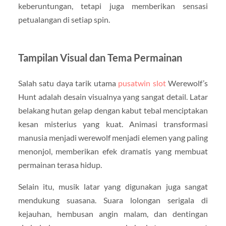
keberuntungan, tetapi juga memberikan sensasi
petualangan di setiap spin.
Tampilan Visual dan Tema Permainan
Salah satu daya tarik utama
pusatwin slot
Werewolf’s
Hunt adalah desain visualnya yang sangat detail. Latar
belakang hutan gelap dengan kabut tebal menciptakan
kesan misterius yang kuat. Animasi transformasi
manusia menjadi werewolf menjadi elemen yang paling
menonjol, memberikan efek dramatis yang membuat
permainan terasa hidup.
Selain itu, musik latar yang digunakan juga sangat
mendukung suasana. Suara lolongan serigala di
kejauhan, hembusan angin malam, dan dentingan