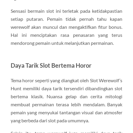
Sensasi bermain slot ini terletak pada ketidakpastian
setiap putaran. Pemain tidak pernah tahu kapan
werewolf akan muncul dan mengaktifkan fitur bonus.
Hal ini menciptakan rasa penasaran yang terus
mendorong pemain untuk melanjutkan permainan.
Daya Tarik Slot Bertema Horor
Tema horor seperti yang diangkat oleh Slot Werewolf’s
Hunt memiliki daya tarik tersendiri dibandingkan slot
bertema klasik. Nuansa gelap dan cerita mitologi
membuat permainan terasa lebih mendalam. Banyak
pemain yang menyukai tantangan visual dan atmosfer
yang berbeda dari slot pada umumnya.