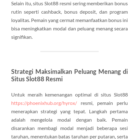
Selain itu, situs Slot88 resmi sering memberikan bonus
rutin seperti cashback, bonus deposit, dan program
loyalitas. Pemain yang cermat memanfaatkan bonus ini
bisa meningkatkan modal dan peluang menang secara
signifikan.
Strategi Maksimalkan Peluang Menang di
Situs Slot88 Resmi
Untuk meraih kemenangan optimal di situs Slot88
https://phoenixhub.org/hyrox/
resmi, pemain perlu
menerapkan strategi yang tepat. Langkah pertama
adalah mengelola modal dengan baik. Pemain
disarankan membagi modal menjadi beberapa sesi
taruhan, menentukan batas taruhan per putaran, serta