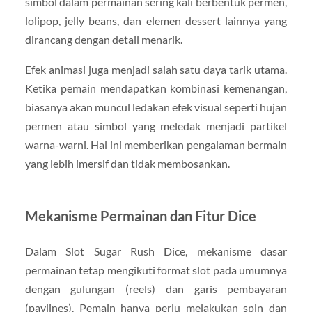
simbol dalam permainan sering kali berbentuk permen,
lolipop, jelly beans, dan elemen dessert lainnya yang
dirancang dengan detail menarik.
Efek animasi juga menjadi salah satu daya tarik utama.
Ketika pemain mendapatkan kombinasi kemenangan,
biasanya akan muncul ledakan efek visual seperti hujan
permen atau simbol yang meledak menjadi partikel
warna-warni. Hal ini memberikan pengalaman bermain
yang lebih imersif dan tidak membosankan.
Mekanisme Permainan dan Fitur Dice
Dalam Slot Sugar Rush Dice, mekanisme dasar
permainan tetap mengikuti format slot pada umumnya
dengan gulungan (reels) dan garis pembayaran
(paylines). Pemain hanya perlu melakukan spin dan