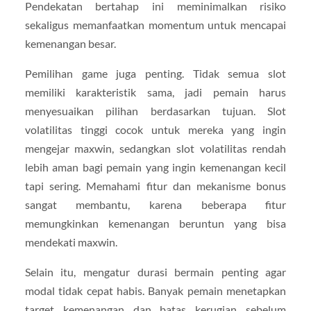
Pendekatan bertahap ini meminimalkan risiko
sekaligus memanfaatkan momentum untuk mencapai
kemenangan besar.
Pemilihan game juga penting. Tidak semua slot
memiliki karakteristik sama, jadi pemain harus
menyesuaikan pilihan berdasarkan tujuan. Slot
volatilitas tinggi cocok untuk mereka yang ingin
mengejar maxwin, sedangkan slot volatilitas rendah
lebih aman bagi pemain yang ingin kemenangan kecil
tapi sering. Memahami fitur dan mekanisme bonus
sangat membantu, karena beberapa fitur
memungkinkan kemenangan beruntun yang bisa
mendekati maxwin.
Selain itu, mengatur durasi bermain penting agar
modal tidak cepat habis. Banyak pemain menetapkan
target kemenangan dan batas kerugian sebelum