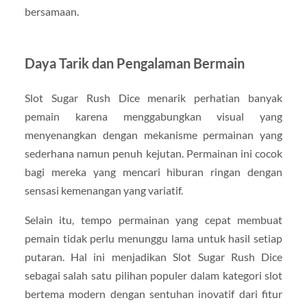
bersamaan.
Daya Tarik dan Pengalaman Bermain
Slot Sugar Rush Dice menarik perhatian banyak
pemain karena menggabungkan visual yang
menyenangkan dengan mekanisme permainan yang
sederhana namun penuh kejutan. Permainan ini cocok
bagi mereka yang mencari hiburan ringan dengan
sensasi kemenangan yang variatif.
Selain itu, tempo permainan yang cepat membuat
pemain tidak perlu menunggu lama untuk hasil setiap
putaran. Hal ini menjadikan Slot Sugar Rush Dice
sebagai salah satu pilihan populer dalam kategori slot
bertema modern dengan sentuhan inovatif dari fitur