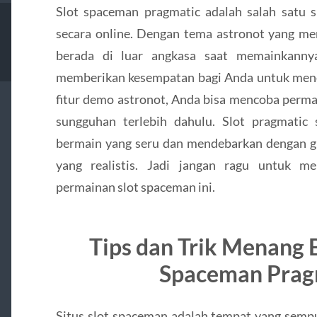
Slot spaceman pragmatic adalah salah satu s
secara online. Dengan tema astronot yang me
berada di luar angkasa saat memainkannya
memberikan kesempatan bagi Anda untuk men
fitur demo astronot, Anda bisa mencoba perm
sungguhan terlebih dahulu. Slot pragmati
bermain yang seru dan mendebarkan dengan gra
yang realistis. Jadi jangan ragu untuk 
permainan slot spaceman ini.
Tips dan Trik Menang 
Spaceman Prag
Situs slot spaceman adalah tempat yang semp