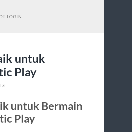
OT LOGIN
aik untuk
ic Play
TS
ik untuk Bermain
tic Play