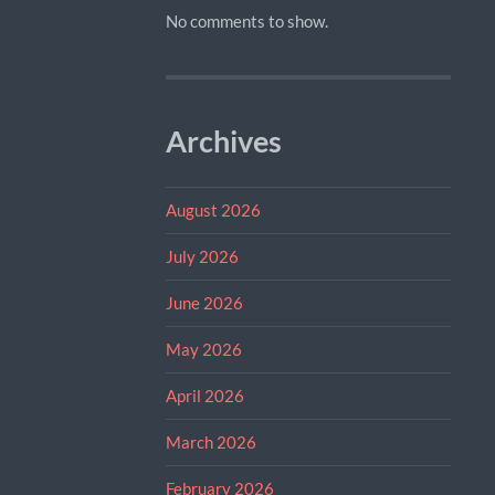
No comments to show.
Archives
August 2026
July 2026
June 2026
May 2026
April 2026
March 2026
February 2026