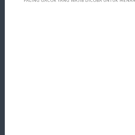
PALING GACOR YANG WAJIB DICOBA UNTUK MEN