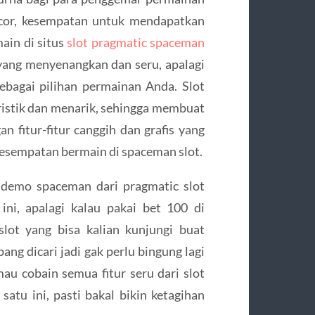
acor, kesempatan untuk mendapatkan
ain di situs
slot pragmatic spaceman
ang menyenangkan dan seru, apalagi
ebagai pilihan permainan Anda. Slot
istik dan menarik, sehingga membuat
n fitur-fitur canggih dan grafis yang
esempatan bermain di spaceman slot.
 demo spaceman dari pragmatic slot
ni, apalagi kalau pakai bet 100 di
lot yang bisa kalian kunjungi buat
ang dicari jadi gak perlu bingung lagi
au cobain semua fitur seru dari slot
atu ini, pasti bakal bikin ketagihan