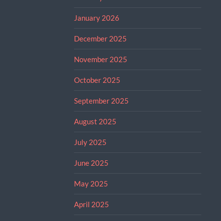
January 2026
December 2025
November 2025
October 2025
September 2025
August 2025
July 2025
June 2025
May 2025
April 2025