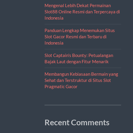
Mengenal Lebih Dekat Permainan
Slot88 Online Resmi dan Terpercaya di
Indonesia
Panduan Lengkap Menemukan Situs
Slot Gacor Resmi dan Terbaru di
Indonesia
Slot Captain’s Bounty: Petualangan
Bajak Laut dengan Fitur Menarik
Membangun Kebiasaan Bermain yang
Sehat dan Terstruktur di Situs Slot
Pragmatic Gacor
Recent Comments