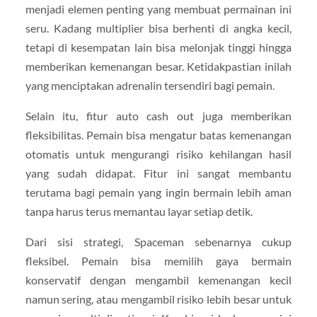
menjadi elemen penting yang membuat permainan ini
seru. Kadang multiplier bisa berhenti di angka kecil,
tetapi di kesempatan lain bisa melonjak tinggi hingga
memberikan kemenangan besar. Ketidakpastian inilah
yang menciptakan adrenalin tersendiri bagi pemain.
Selain itu, fitur auto cash out juga memberikan
fleksibilitas. Pemain bisa mengatur batas kemenangan
otomatis untuk mengurangi risiko kehilangan hasil
yang sudah didapat. Fitur ini sangat membantu
terutama bagi pemain yang ingin bermain lebih aman
tanpa harus terus memantau layar setiap detik.
Dari sisi strategi, Spaceman sebenarnya cukup
fleksibel. Pemain bisa memilih gaya bermain
konservatif dengan mengambil kemenangan kecil
namun sering, atau mengambil risiko lebih besar untuk