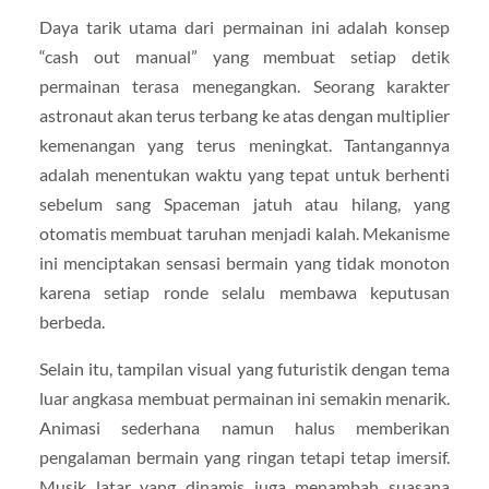
Daya tarik utama dari permainan ini adalah konsep
“cash out manual” yang membuat setiap detik
permainan terasa menegangkan. Seorang karakter
astronaut akan terus terbang ke atas dengan multiplier
kemenangan yang terus meningkat. Tantangannya
adalah menentukan waktu yang tepat untuk berhenti
sebelum sang Spaceman jatuh atau hilang, yang
otomatis membuat taruhan menjadi kalah. Mekanisme
ini menciptakan sensasi bermain yang tidak monoton
karena setiap ronde selalu membawa keputusan
berbeda.
Selain itu, tampilan visual yang futuristik dengan tema
luar angkasa membuat permainan ini semakin menarik.
Animasi sederhana namun halus memberikan
pengalaman bermain yang ringan tetapi tetap imersif.
Musik latar yang dinamis juga menambah suasana