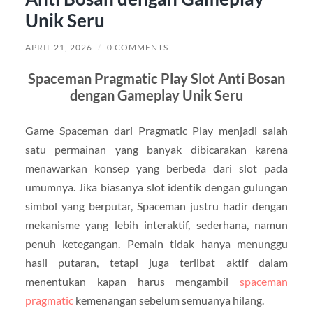
Unik Seru
APRIL 21, 2026
/
0 COMMENTS
Spaceman Pragmatic Play Slot Anti Bosan
dengan Gameplay Unik Seru
Game Spaceman dari Pragmatic Play menjadi salah
satu permainan yang banyak dibicarakan karena
menawarkan konsep yang berbeda dari slot pada
umumnya. Jika biasanya slot identik dengan gulungan
simbol yang berputar, Spaceman justru hadir dengan
mekanisme yang lebih interaktif, sederhana, namun
penuh ketegangan. Pemain tidak hanya menunggu
hasil putaran, tetapi juga terlibat aktif dalam
menentukan kapan harus mengambil
spaceman
pragmatic
kemenangan sebelum semuanya hilang.