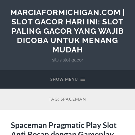
MARCIAFORMICHIGAN.COM |
SLOT GACOR HARI INI: SLOT
PALING GACOR YANG WAJIB
DICOBA UNTUK MENANG
MUDAH
situs slot gacor
SHOW MENU
TAG:
SPACEMAN
Spaceman Pragmatic Play Slot
Anti Bosan dengan Gameplay