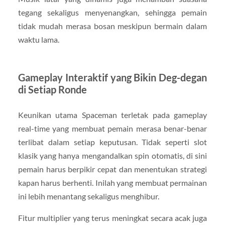
tegang sekaligus menyenangkan, sehingga pemain
tidak mudah merasa bosan meskipun bermain dalam
waktu lama.
Gameplay Interaktif yang Bikin Deg-degan
di Setiap Ronde
Keunikan utama Spaceman terletak pada gameplay
real-time yang membuat pemain merasa benar-benar
terlibat dalam setiap keputusan. Tidak seperti slot
klasik yang hanya mengandalkan spin otomatis, di sini
pemain harus berpikir cepat dan menentukan strategi
kapan harus berhenti. Inilah yang membuat permainan
ini lebih menantang sekaligus menghibur.
Fitur multiplier yang terus meningkat secara acak juga