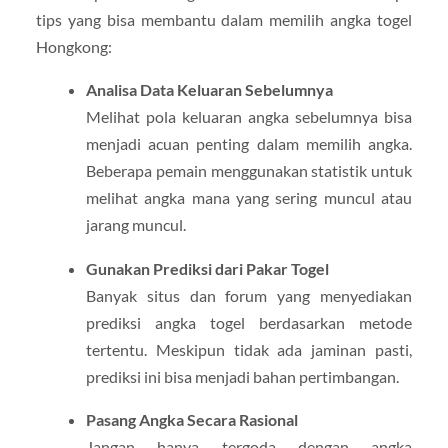
tips yang bisa membantu dalam memilih angka togel
Hongkong:
Analisa Data Keluaran Sebelumnya
Melihat pola keluaran angka sebelumnya bisa
menjadi acuan penting dalam memilih angka.
Beberapa pemain menggunakan statistik untuk
melihat angka mana yang sering muncul atau
jarang muncul.
Gunakan Prediksi dari Pakar Togel
Banyak situs dan forum yang menyediakan
prediksi angka togel berdasarkan metode
tertentu. Meskipun tidak ada jaminan pasti,
prediksi ini bisa menjadi bahan pertimbangan.
Pasang Angka Secara Rasional
Jangan hanya tergoda dengan angka