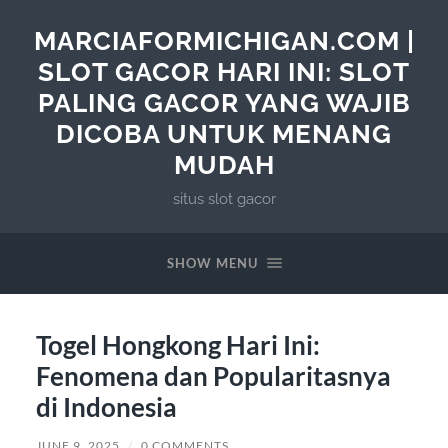
MARCIAFORMICHIGAN.COM |
SLOT GACOR HARI INI: SLOT
PALING GACOR YANG WAJIB
DICOBA UNTUK MENANG
MUDAH
situs slot gacor
SHOW MENU
Togel Hongkong Hari Ini:
Fenomena dan Popularitasnya
di Indonesia
JUNE 9, 2025
/
0 COMMENTS