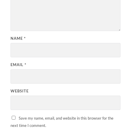
NAME
*
EMAIL
*
WEBSITE
Save my name, email, and website in this browser for the
next time I comment.