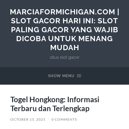
MARCIAFORMICHIGAN.COM |
SLOT GACOR HARI INI: SLOT
PALING GACOR YANG WAJIB
DICOBA UNTUK MENANG
MUDAH
situs slot gacor
SHOW MENU
Togel Hongkong: Informasi
Terbaru dan Terlengkap
OCTOBER 15, 2025
/
0 COMMENTS