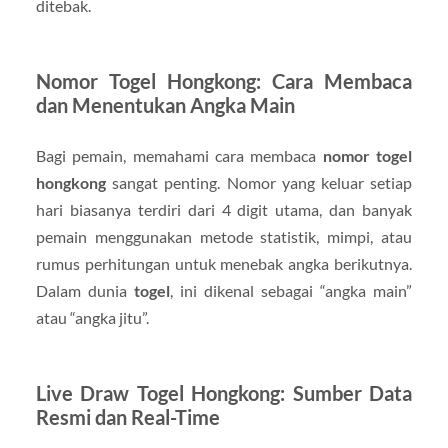
ditebak.
Nomor Togel Hongkong: Cara Membaca
dan Menentukan Angka Main
Bagi pemain, memahami cara membaca
nomor togel
hongkong
sangat penting. Nomor yang keluar setiap
hari biasanya terdiri dari 4 digit utama, dan banyak
pemain menggunakan metode statistik, mimpi, atau
rumus perhitungan untuk menebak angka berikutnya.
Dalam dunia
togel
, ini dikenal sebagai “angka main”
atau “angka jitu”.
Live Draw Togel Hongkong: Sumber Data
Resmi dan Real-Time