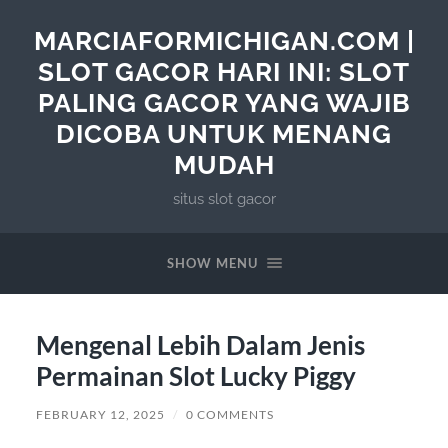
MARCIAFORMICHIGAN.COM |
SLOT GACOR HARI INI: SLOT
PALING GACOR YANG WAJIB
DICOBA UNTUK MENANG
MUDAH
situs slot gacor
SHOW MENU
Mengenal Lebih Dalam Jenis
Permainan Slot Lucky Piggy
FEBRUARY 12, 2025
/
0 COMMENTS