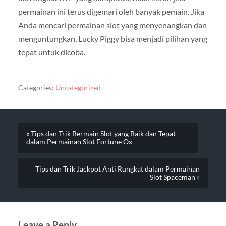
permainan ini terus digemari oleh banyak pemain. Jika
Anda mencari permainan slot yang menyenangkan dan
menguntungkan, Lucky Piggy bisa menjadi pilihan yang
tepat untuk dicoba.
Categories:
Uncategorized
« Tips dan Trik Bermain Slot yang Baik dan Tepat
dalam Permainan Slot Fortune Ox
Tips dan Trik Jackpot Anti Rungkat dalam Permainan
Slot Spaceman »
Leave a Reply