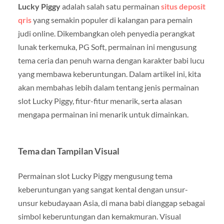
Lucky Piggy
adalah salah satu permainan
situs deposit
qris
yang semakin populer di kalangan para pemain
judi online. Dikembangkan oleh penyedia perangkat
lunak terkemuka, PG Soft, permainan ini mengusung
tema ceria dan penuh warna dengan karakter babi lucu
yang membawa keberuntungan. Dalam artikel ini, kita
akan membahas lebih dalam tentang jenis permainan
slot Lucky Piggy, fitur-fitur menarik, serta alasan
mengapa permainan ini menarik untuk dimainkan.
Tema dan Tampilan Visual
Permainan slot Lucky Piggy mengusung tema
keberuntungan yang sangat kental dengan unsur-
unsur kebudayaan Asia, di mana babi dianggap sebagai
simbol keberuntungan dan kemakmuran. Visual