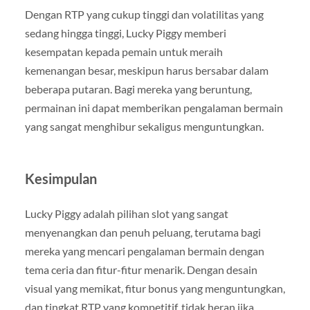
Dengan RTP yang cukup tinggi dan volatilitas yang
sedang hingga tinggi, Lucky Piggy memberi
kesempatan kepada pemain untuk meraih
kemenangan besar, meskipun harus bersabar dalam
beberapa putaran. Bagi mereka yang beruntung,
permainan ini dapat memberikan pengalaman bermain
yang sangat menghibur sekaligus menguntungkan.
Kesimpulan
Lucky Piggy adalah pilihan slot yang sangat
menyenangkan dan penuh peluang, terutama bagi
mereka yang mencari pengalaman bermain dengan
tema ceria dan fitur-fitur menarik. Dengan desain
visual yang memikat, fitur bonus yang menguntungkan,
dan tingkat RTP yang kompetitif, tidak heran jika