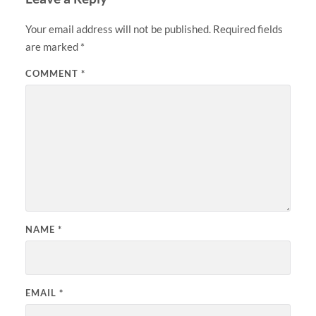
Your email address will not be published.
Required fields
are marked
*
COMMENT
*
NAME
*
EMAIL
*