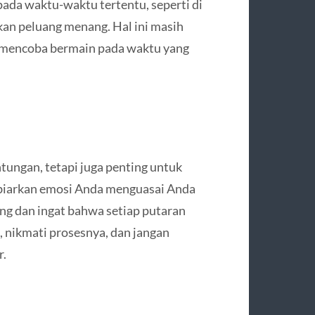
da waktu-waktu tertentu, seperti di
tkan peluang menang. Hal ini masih
a mencoba bermain pada waktu yang
ngan, tetapi juga penting untuk
 biarkan emosi Anda menguasai Anda
ng dan ingat bahwa setiap putaran
 nikmati prosesnya, dan jangan
r.