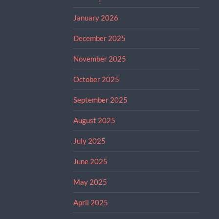
January 2026
December 2025
November 2025
October 2025
September 2025
August 2025
July 2025
June 2025
May 2025
April 2025