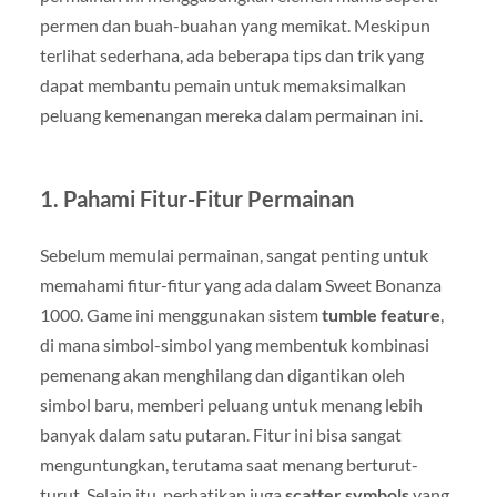
permen dan buah-buahan yang memikat. Meskipun
terlihat sederhana, ada beberapa tips dan trik yang
dapat membantu pemain untuk memaksimalkan
peluang kemenangan mereka dalam permainan ini.
1. Pahami Fitur-Fitur Permainan
Sebelum memulai permainan, sangat penting untuk
memahami fitur-fitur yang ada dalam Sweet Bonanza
1000. Game ini menggunakan sistem
tumble feature
,
di mana simbol-simbol yang membentuk kombinasi
pemenang akan menghilang dan digantikan oleh
simbol baru, memberi peluang untuk menang lebih
banyak dalam satu putaran. Fitur ini bisa sangat
menguntungkan, terutama saat menang berturut-
turut. Selain itu, perhatikan juga
scatter symbols
yang