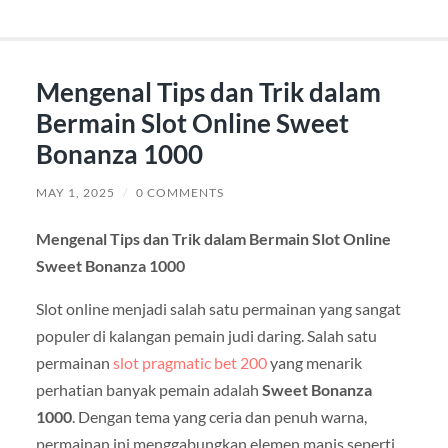
Mengenal Tips dan Trik dalam
Bermain Slot Online Sweet
Bonanza 1000
MAY 1, 2025
/
0 COMMENTS
Mengenal Tips dan Trik dalam Bermain Slot Online
Sweet Bonanza 1000
Slot online menjadi salah satu permainan yang sangat
populer di kalangan pemain judi daring. Salah satu
permainan
slot pragmatic bet 200
yang menarik
perhatian banyak pemain adalah
Sweet Bonanza
1000
. Dengan tema yang ceria dan penuh warna,
permainan ini menggabungkan elemen manis seperti