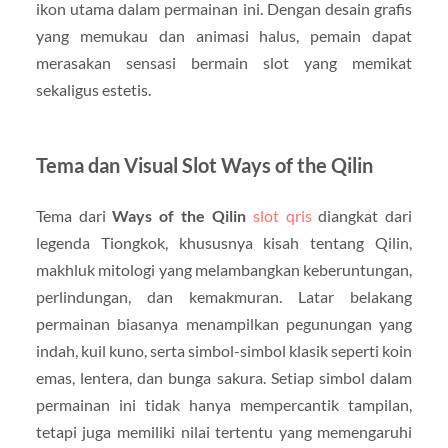
ikon utama dalam permainan ini. Dengan desain grafis
yang memukau dan animasi halus, pemain dapat
merasakan sensasi bermain slot yang memikat
sekaligus estetis.
Tema dan Visual Slot Ways of the Qilin
Tema dari
Ways of the Qilin
slot qris
diangkat dari
legenda Tiongkok, khususnya kisah tentang Qilin,
makhluk mitologi yang melambangkan keberuntungan,
perlindungan, dan kemakmuran. Latar belakang
permainan biasanya menampilkan pegunungan yang
indah, kuil kuno, serta simbol-simbol klasik seperti koin
emas, lentera, dan bunga sakura. Setiap simbol dalam
permainan ini tidak hanya mempercantik tampilan,
tetapi juga memiliki nilai tertentu yang memengaruhi