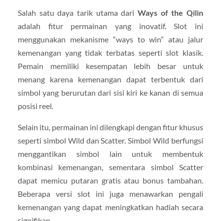
Salah satu daya tarik utama dari
Ways of the Qilin
adalah fitur permainan yang inovatif. Slot ini
menggunakan mekanisme “ways to win” atau jalur
kemenangan yang tidak terbatas seperti slot klasik.
Pemain memiliki kesempatan lebih besar untuk
menang karena kemenangan dapat terbentuk dari
simbol yang berurutan dari sisi kiri ke kanan di semua
posisi reel.
Selain itu, permainan ini dilengkapi dengan fitur khusus
seperti simbol Wild dan Scatter. Simbol Wild berfungsi
menggantikan simbol lain untuk membentuk
kombinasi kemenangan, sementara simbol Scatter
dapat memicu putaran gratis atau bonus tambahan.
Beberapa versi slot ini juga menawarkan pengali
kemenangan yang dapat meningkatkan hadiah secara
signifikan.