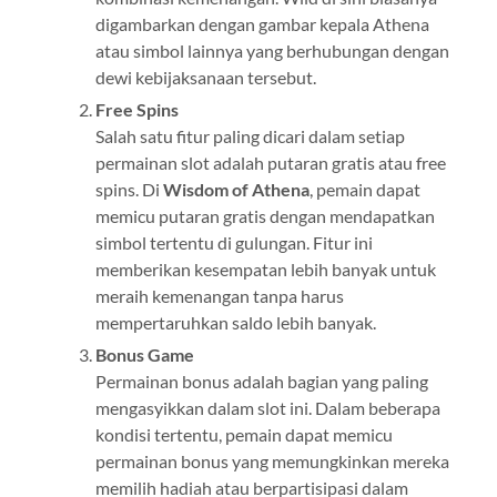
digambarkan dengan gambar kepala Athena
atau simbol lainnya yang berhubungan dengan
dewi kebijaksanaan tersebut.
Free Spins
Salah satu fitur paling dicari dalam setiap
permainan slot adalah putaran gratis atau free
spins. Di
Wisdom of Athena
, pemain dapat
memicu putaran gratis dengan mendapatkan
simbol tertentu di gulungan. Fitur ini
memberikan kesempatan lebih banyak untuk
meraih kemenangan tanpa harus
mempertaruhkan saldo lebih banyak.
Bonus Game
Permainan bonus adalah bagian yang paling
mengasyikkan dalam slot ini. Dalam beberapa
kondisi tertentu, pemain dapat memicu
permainan bonus yang memungkinkan mereka
memilih hadiah atau berpartisipasi dalam