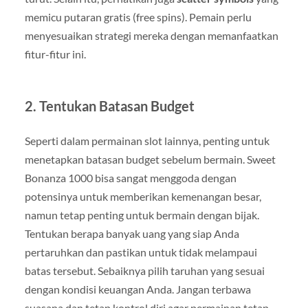
memicu putaran gratis (free spins). Pemain perlu
menyesuaikan strategi mereka dengan memanfaatkan
fitur-fitur ini.
2. Tentukan Batasan Budget
Seperti dalam permainan slot lainnya, penting untuk
menetapkan batasan budget sebelum bermain. Sweet
Bonanza 1000 bisa sangat menggoda dengan
potensinya untuk memberikan kemenangan besar,
namun tetap penting untuk bermain dengan bijak.
Tentukan berapa banyak uang yang siap Anda
pertaruhkan dan pastikan untuk tidak melampaui
batas tersebut. Sebaiknya pilih taruhan yang sesuai
dengan kondisi keuangan Anda. Jangan terbawa
suasana dan tetap kontrol diri agar permainan tetap