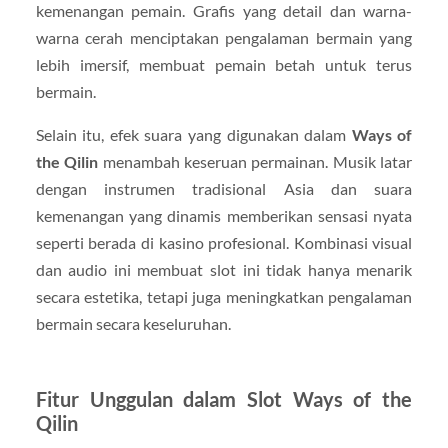
kemenangan pemain. Grafis yang detail dan warna-
warna cerah menciptakan pengalaman bermain yang
lebih imersif, membuat pemain betah untuk terus
bermain.
Selain itu, efek suara yang digunakan dalam
Ways of
the Qilin
menambah keseruan permainan. Musik latar
dengan instrumen tradisional Asia dan suara
kemenangan yang dinamis memberikan sensasi nyata
seperti berada di kasino profesional. Kombinasi visual
dan audio ini membuat slot ini tidak hanya menarik
secara estetika, tetapi juga meningkatkan pengalaman
bermain secara keseluruhan.
Fitur Unggulan dalam Slot Ways of the
Qilin