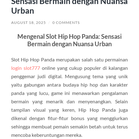
Sensasi Bermain dengan Nuansa
Urban
AUGUST 18, 2025
/
0 COMMENTS
Mengenal Slot Hip Hop Panda: Sensasi
Bermain dengan Nuansa Urban
Slot Hip Hop Panda merupakan salah satu permainan
login slot777
online yang cukup populer di kalangan
penggemar judi digital. Mengusung tema yang unik
yaitu gabungan antara budaya hip hop dan karakter
panda yang lucu, game ini menawarkan pengalaman
bermain yang menarik dan menyenangkan. Selain
tampilan visual yang keren, Hip Hop Panda juga
dikenal dengan fitur-fitur bonus yang menggiurkan
sehingga membuat pemain semakin betah untuk terus
mencoba keberuntungan mereka.