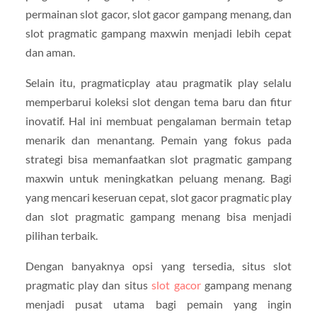
permainan slot gacor, slot gacor gampang menang, dan
slot pragmatic gampang maxwin menjadi lebih cepat
dan aman.
Selain itu, pragmaticplay atau pragmatik play selalu
memperbarui koleksi slot dengan tema baru dan fitur
inovatif. Hal ini membuat pengalaman bermain tetap
menarik dan menantang. Pemain yang fokus pada
strategi bisa memanfaatkan slot pragmatic gampang
maxwin untuk meningkatkan peluang menang. Bagi
yang mencari keseruan cepat, slot gacor pragmatic play
dan slot pragmatic gampang menang bisa menjadi
pilihan terbaik.
Dengan banyaknya opsi yang tersedia, situs slot
pragmatic play dan situs
slot gacor
gampang menang
menjadi pusat utama bagi pemain yang ingin