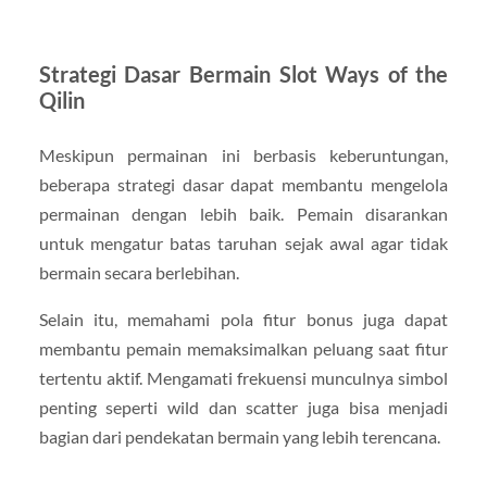
Strategi Dasar Bermain Slot Ways of the
Qilin
Meskipun permainan ini berbasis keberuntungan,
beberapa strategi dasar dapat membantu mengelola
permainan dengan lebih baik. Pemain disarankan
untuk mengatur batas taruhan sejak awal agar tidak
bermain secara berlebihan.
Selain itu, memahami pola fitur bonus juga dapat
membantu pemain memaksimalkan peluang saat fitur
tertentu aktif. Mengamati frekuensi munculnya simbol
penting seperti wild dan scatter juga bisa menjadi
bagian dari pendekatan bermain yang lebih terencana.