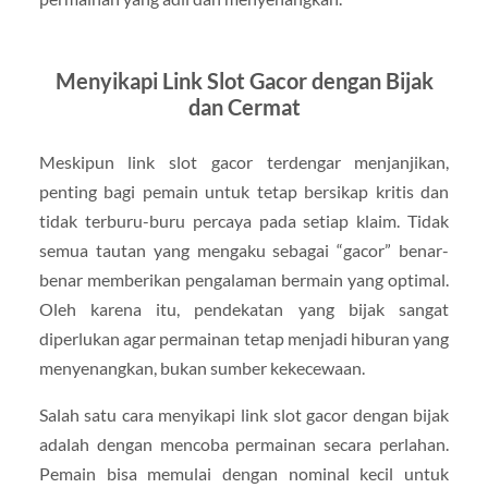
Menyikapi Link Slot Gacor dengan Bijak
dan Cermat
Meskipun link slot gacor terdengar menjanjikan,
penting bagi pemain untuk tetap bersikap kritis dan
tidak terburu-buru percaya pada setiap klaim. Tidak
semua tautan yang mengaku sebagai “gacor” benar-
benar memberikan pengalaman bermain yang optimal.
Oleh karena itu, pendekatan yang bijak sangat
diperlukan agar permainan tetap menjadi hiburan yang
menyenangkan, bukan sumber kekecewaan.
Salah satu cara menyikapi link slot gacor dengan bijak
adalah dengan mencoba permainan secara perlahan.
Pemain bisa memulai dengan nominal kecil untuk