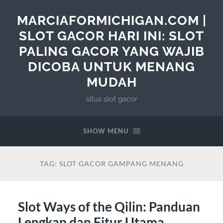
MARCIAFORMICHIGAN.COM |
SLOT GACOR HARI INI: SLOT
PALING GACOR YANG WAJIB
DICOBA UNTUK MENANG
MUDAH
situs slot gacor
SHOW MENU
TAG:
SLOT GACOR GAMPANG MENANG
Slot Ways of the Qilin: Panduan
Lengkap dan Fitur Utama