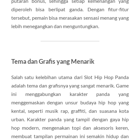
putaran bonus, sehingga setiap kemenangan yang
diperoleh bisa berlipat ganda. Dengan fitur-fitur
tersebut, pemain bisa merasakan sensasi menang yang
lebih menegangkan dan menguntungkan.
Tema dan Grafis yang Menarik
Salah satu kelebihan utama dari Slot Hip Hop Panda
adalah tema dan grafisnya yang sangat menarik. Game
ini menggabungkan karakter panda yang
menggemaskan dengan unsur budaya hip hop yang
kental, seperti musik rap, graffiti, dan suasana kota
urban. Karakter panda yang tampil dengan gaya hip
hop modern, mengenakan topi dan aksesoris keren,
membuat tampilan permainan ini semakin hidup dan