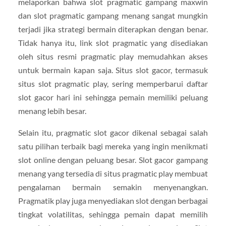
melaporkan bahwa slot pragmatic gampang maxwin
dan slot pragmatic gampang menang sangat mungkin
terjadi jika strategi bermain diterapkan dengan benar.
Tidak hanya itu, link slot pragmatic yang disediakan
oleh situs resmi pragmatic play memudahkan akses
untuk bermain kapan saja. Situs slot gacor, termasuk
situs slot pragmatic play, sering memperbarui daftar
slot gacor hari ini sehingga pemain memiliki peluang
menang lebih besar.
Selain itu, pragmatic slot gacor dikenal sebagai salah
satu pilihan terbaik bagi mereka yang ingin menikmati
slot online dengan peluang besar. Slot gacor gampang
menang yang tersedia di situs pragmatic play membuat
pengalaman bermain semakin menyenangkan.
Pragmatik play juga menyediakan slot dengan berbagai
tingkat volatilitas, sehingga pemain dapat memilih