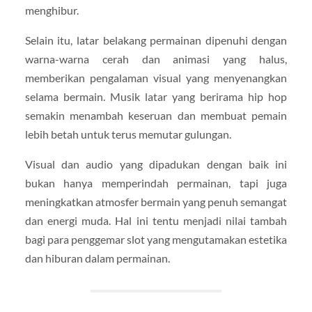
menghibur.
Selain itu, latar belakang permainan dipenuhi dengan
warna-warna cerah dan animasi yang halus,
memberikan pengalaman visual yang menyenangkan
selama bermain. Musik latar yang berirama hip hop
semakin menambah keseruan dan membuat pemain
lebih betah untuk terus memutar gulungan.
Visual dan audio yang dipadukan dengan baik ini
bukan hanya memperindah permainan, tapi juga
meningkatkan atmosfer bermain yang penuh semangat
dan energi muda. Hal ini tentu menjadi nilai tambah
bagi para penggemar slot yang mengutamakan estetika
dan hiburan dalam permainan.