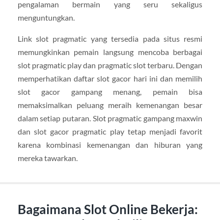
pengalaman bermain yang seru sekaligus
menguntungkan.
Link slot pragmatic yang tersedia pada situs resmi
memungkinkan pemain langsung mencoba berbagai
slot pragmatic play dan pragmatic slot terbaru. Dengan
memperhatikan daftar slot gacor hari ini dan memilih
slot gacor gampang menang, pemain bisa
memaksimalkan peluang meraih kemenangan besar
dalam setiap putaran. Slot pragmatic gampang maxwin
dan slot gacor pragmatic play tetap menjadi favorit
karena kombinasi kemenangan dan hiburan yang
mereka tawarkan.
Bagaimana Slot Online Bekerja: