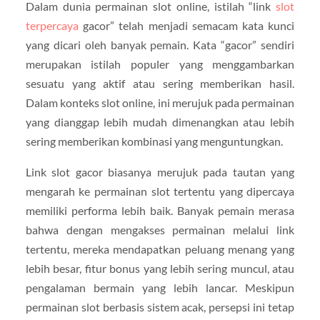
Dalam dunia permainan slot online, istilah “link
slot
terpercaya
gacor” telah menjadi semacam kata kunci
yang dicari oleh banyak pemain. Kata “gacor” sendiri
merupakan istilah populer yang menggambarkan
sesuatu yang aktif atau sering memberikan hasil.
Dalam konteks slot online, ini merujuk pada permainan
yang dianggap lebih mudah dimenangkan atau lebih
sering memberikan kombinasi yang menguntungkan.
Link slot gacor biasanya merujuk pada tautan yang
mengarah ke permainan slot tertentu yang dipercaya
memiliki performa lebih baik. Banyak pemain merasa
bahwa dengan mengakses permainan melalui link
tertentu, mereka mendapatkan peluang menang yang
lebih besar, fitur bonus yang lebih sering muncul, atau
pengalaman bermain yang lebih lancar. Meskipun
permainan slot berbasis sistem acak, persepsi ini tetap