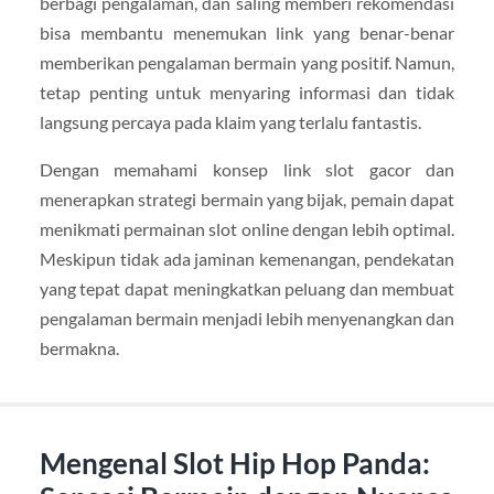
berbagi pengalaman, dan saling memberi rekomendasi
bisa membantu menemukan link yang benar-benar
memberikan pengalaman bermain yang positif. Namun,
tetap penting untuk menyaring informasi dan tidak
langsung percaya pada klaim yang terlalu fantastis.
Dengan memahami konsep link slot gacor dan
menerapkan strategi bermain yang bijak, pemain dapat
menikmati permainan slot online dengan lebih optimal.
Meskipun tidak ada jaminan kemenangan, pendekatan
yang tepat dapat meningkatkan peluang dan membuat
pengalaman bermain menjadi lebih menyenangkan dan
bermakna.
Mengenal Slot Hip Hop Panda: