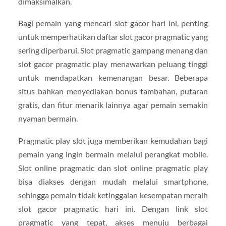
dimaksimalkan.
Bagi pemain yang mencari slot gacor hari ini, penting
untuk memperhatikan daftar slot gacor pragmatic yang
sering diperbarui. Slot pragmatic gampang menang dan
slot gacor pragmatic play menawarkan peluang tinggi
untuk mendapatkan kemenangan besar. Beberapa
situs bahkan menyediakan bonus tambahan, putaran
gratis, dan fitur menarik lainnya agar pemain semakin
nyaman bermain.
Pragmatic play slot juga memberikan kemudahan bagi
pemain yang ingin bermain melalui perangkat mobile.
Slot online pragmatic dan slot online pragmatic play
bisa diakses dengan mudah melalui smartphone,
sehingga pemain tidak ketinggalan kesempatan meraih
slot gacor pragmatic hari ini. Dengan link slot
pragmatic yang tepat, akses menuju berbagai