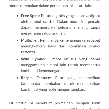
umum ditemukan dalam permainan ini antara lain:
Free Spins
: Putaran gratis yang biasanya dipicu
oleh simbol scatter. Dalam mode ini, pemain
dapat memperoleh peluang menang tanpa
mengurangi saldo taruhan.
Multiplier
: Pengganda kemenangan yang dapat
meningkatkan hasil dari kombinasi simbol
tertentu.
Wild Symbol
: Simbol khusus yang dapat
menggantikan simbol lain untuk membentuk
kombinasi kemenangan.
Respin Feature
: Fitur yang memberikan
kesempatan tambahan untuk mendapatkan
kombinasi yang lebih menguntungkan.
Fitur-fitur ini membuat permainan menjadi lebih