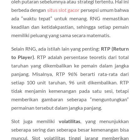
oleh putaran sebelumnya atau strategi tertentu. Hal ini
berbeda dengan
situs slot gacor
persepsi umum bahwa
ada “waktu tepat” untuk menang. RNG memastikan
keadilan dan ketidakpastian, sehingga setiap pemain
memiliki peluang yang sama secara matematis.
Selain RNG, ada istilah lain yang penting:
RTP (Return
to Player)
. RTP adalah persentase teoretis dari total
taruhan yang dikembalikan ke pemain dalam jangka
panjang. Misalnya, RTP 96% berarti rata-rata dari
setiap 100 unit taruhan, 96 unit dikembalikan. RTP
tidak menjamin kemenangan pada satu sesi, tetapi
memberikan gambaran seberapa “menguntungkan”
permainan tersebut dalam jangka panjang.
Slot juga memiliki
volatilitas
, yang menunjukkan
seberapa sering dan seberapa besar kemenangan bisa
muncul. Slot volatilitas tinggi jarang memberikan