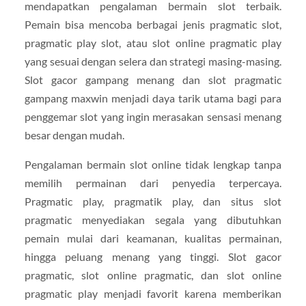
mendapatkan pengalaman bermain slot terbaik.
Pemain bisa mencoba berbagai jenis pragmatic slot,
pragmatic play slot, atau slot online pragmatic play
yang sesuai dengan selera dan strategi masing-masing.
Slot gacor gampang menang dan slot pragmatic
gampang maxwin menjadi daya tarik utama bagi para
penggemar slot yang ingin merasakan sensasi menang
besar dengan mudah.
Pengalaman bermain slot online tidak lengkap tanpa
memilih permainan dari penyedia terpercaya.
Pragmatic play, pragmatik play, dan situs slot
pragmatic menyediakan segala yang dibutuhkan
pemain mulai dari keamanan, kualitas permainan,
hingga peluang menang yang tinggi. Slot gacor
pragmatic, slot online pragmatic, dan slot online
pragmatic play menjadi favorit karena memberikan